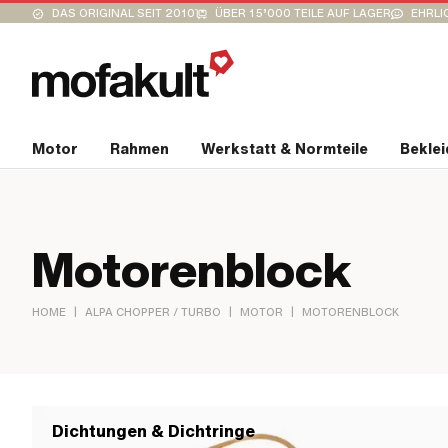
DAS ORIGINAL SEIT 2010
ÜBER 15’000 TEILE AUF LAGER
EHRLI
Motor
Rahmen
Werkstatt & Normteile
Bekle
Motorenblock
|
|
|
HOME
ALPA CHOPPER / TURBO
MOTOR
MOTORENBLOCK
Dichtungen & Dichtringe