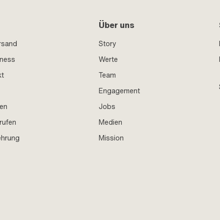
Über uns
rsand
Story
iness
Werte
kt
Team
Engagement
en
Jobs
rufen
Medien
ehrung
Mission