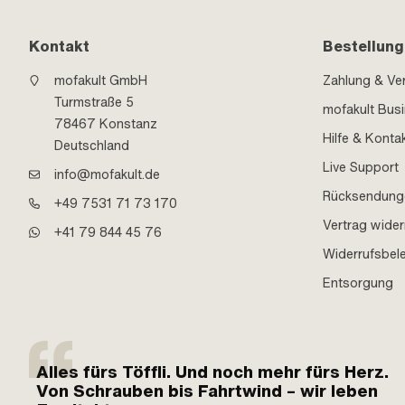
Kontakt
Bestellung
mofakult GmbH
Zahlung & Ve
Turmstraße 5
mofakult Bus
78467 Konstanz
Hilfe & Konta
Deutschland
Live Support
info@mofakult.de
Rücksendung
+49 7531 71 73 170
Vertrag wider
+41 79 844 45 76
Widerrufsbel
Entsorgung
Alles fürs Töffli. Und noch mehr fürs Herz.
Von Schrauben bis Fahrtwind – wir leben