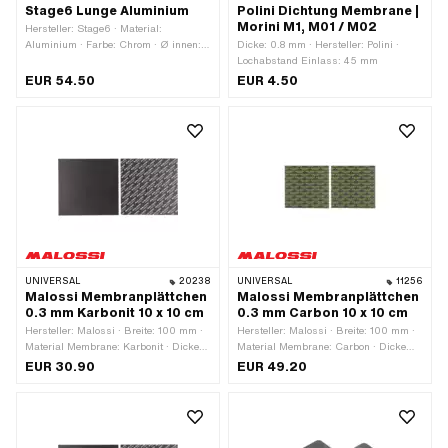
Stage6 Lunge Aluminium
Polini Dichtung Membrane |
Morini M1, M01 / M02
Hersteller: Stage6 · Material:
Aluminium · Farbe: Chrom · Ø innen: 4
Dicke: 0.8 mm · Hersteller: Polini ·
mm · Ø Anschluss aussen: 6 mm ·
Lochabstand Einlass: 45 mm
Befestigungsart: Kabelbinder ·
EUR 54.50
EUR 4.50
Oberfläche: verchromt · Gesamthöhe:
40 mm · Gesamtlänge: 105 mm ·
Gesamtlänge: 125 mm · Getarnt: Nein
· Anwendungsbereich: Tuning
UNIVERSAL
20238
UNIVERSAL
11256
Malossi Membranplättchen
Malossi Membranplättchen
0.3 mm Karbonit 10 x 10 cm
0.3 mm Carbon 10 x 10 cm
Hersteller: Malossi · Breite: 100 mm ·
Hersteller: Malossi · Breite: 100 mm ·
Material Membrane: Karbonit · Dicke
Material Membrane: Carbon · Dicke
Membranplättchen: 0.3 mm ·
Membranplättchen: 0.3 mm ·
EUR 30.90
EUR 49.20
Gesamtlänge: 100 mm ·
Gesamtlänge: 100 mm ·
Anwendungsbereich: Tuning
Anwendungsbereich: Tuning