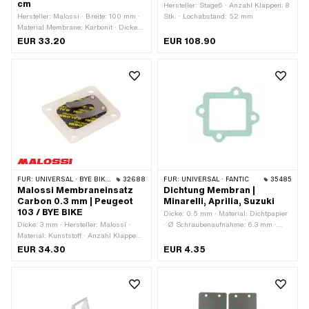
cm
Hersteller: Stage6 · Anzahl Klappen: 8
Hersteller: Malossi · Breite: 100 mm ·
Stk. · Lochabstand: 52 mm
Material Membrane: Karbonit · Dicke
Membranplättchen: 0.35 mm ·
EUR 33.20
EUR 108.90
Gesamtlänge: 100 mm ·
Anwendungsbereich: Tuning
FÜR:
UNIVERSAL · BYE BIKE · PEUGEOT
32688
FÜR:
UNIVERSAL · FANTIC
35485
Malossi Membraneinsatz
Dichtung Membran |
Carbon 0.3 mm | Peugeot
Minarelli, Aprilia, Suzuki
103 / BYE BIKE
Dicke: 0.5 mm · Material: Dichtpapier
Dicke: 3 mm · Hersteller: Malossi ·
· Ø Schraubenaufnahme: 6.3 mm ·
Material: Kunststoff · Anzahl Klappen:
Verwendungsort: Einlass ·
1 Stk. · Breite: 43 mm · Breite: 47 mm ·
Anwendungsbereich: Racing ·
EUR 34.30
EUR 4.35
Material Membrane: Carbon · Dicke
Anwendungsbereich: Tuning
Membranplättchen: 0.3 mm ·
Befestigungsart: Schrauben ·
Oberfläche: roh · Gesamtlänge: 50
mm · Ø Befestigungsloch: 5.4 mm ·