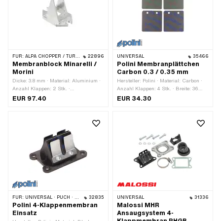
Anzahl Befestigungspunkte: 4 Stk. ·
Lochbild [mm]: 32 / 36 x 39 · Getarnt:
Nein · Anwendungsbereich: Tuning
FÜR:
ALPA CHOPPER / TURBO · FANTIC · MALAGUTI · FRANCO MORINI
22896
UNIVERSAL
35466
Membranblock Minarelli /
Polini Membranplättchen
Morini
Carbon 0.3 / 0.35 mm
Dicke: 3.8 mm · Material: Aluminium ·
Hersteller: Polini · Material: Carbon ·
Anzahl Klappen: 2 Stk. ·
Anzahl Klappen: 4 Stk. · Breite: 36
Befestigungsart: Schrauben · Ø
mm · Material Membrane: Carbon ·
EUR 97.40
EUR 34.30
Befestigungsloch: 6.35 mm · Anzahl
Dicke Membranplättchen: 0.3 mm ·
Befestigungspunkte: 2 Stk. ·
Dicke Membranplättchen: 0.35 mm ·
Anwendungsbereich: Standard ·
Befestigungsart: Schrauben ·
Anwendungsbereich: Tuning ·
Gesamtlänge: 38 mm · Ø
Lochabstand: 44 mm
Befestigungsloch: 3 mm · Anzahl
Befestigungspunkte: 2 Stk. · Getarnt:
Nein · Anwendungsbereich: Racing ·
Anwendungsbereich: Tuning ·
Lochabstand: 17 mm
FÜR:
UNIVERSAL · PUCH · MBK / MOTOBÉCANE
32835
UNIVERSAL
31336
Polini 4-Klappenmembran
Malossi MHR
Einsatz
Ansaugsystem 4-