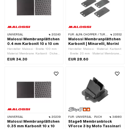
UNIVERSAL
20240
FÜR:
ALPA CHOPPER / TURBO · FANTIC · MALAGUTI · YAMAHA
23552
Malossi Membranplättchen
Malossi Membranplättchen
0.4 mm Karbonit 10 x 10 cm
Karbonit | Minarelli, Morini
Hersteller: Malossi · Breite: 100 mm ·
Hersteller: Malossi · Material: Karbonit
Material Membrane: Karbonit · Dicke
· Breite: 20 mm · Material Membrane:
Membranplättchen: 0.4 mm ·
Karbonit · Dicke Membranplättchen:
EUR 34.30
EUR 28.60
Gesamtlänge: 100 mm ·
0.3 mm · Dicke Membranplättchen:
Anwendungsbereich: Tuning
0.35 mm · Befestigungsart: Schrauben
· Gesamtlänge: 38 mm · Ø
Befestigungsloch: 3 mm · Anzahl
Befestigungspunkte: 2 Stk. ·
Anwendungsbereich: Tuning ·
Lochabstand: 8 mm
UNIVERSAL
20239
FÜR:
UNIVERSAL · PUCH
34980
Malossi Membranplättchen
Stage6 Membranblock
0.35 mm Karbonit 10 x 10
VForce 3 by Moto Tassinari