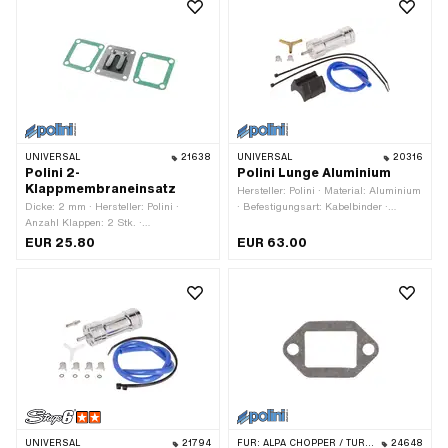
UNIVERSAL
21638
UNIVERSAL
20316
Polini 2-
Polini Lunge Aluminium
Klappmembraneinsatz
Hersteller: Polini · Material: Aluminium
Dicke: 2 mm · Hersteller: Polini ·
· Befestigungsart: Kabelbinder ·
Anzahl Klappen: 2 Stk. ·
Gesamthöhe: 40 mm · Gesamtlänge:
Befestigungsart: Schrauben · Ø
105 mm · Anwendungsbereich: Tuning
EUR 25.80
EUR 63.00
Befestigungsloch: 5.3 mm · Anzahl
Befestigungspunkte: 4 Stk. · Lochbild
[mm]: 39 x 36/32 mm ·
Anwendungsbereich: Tuning
UNIVERSAL
21794
FÜR:
ALPA CHOPPER / TURBO · MALAGUTI
24648