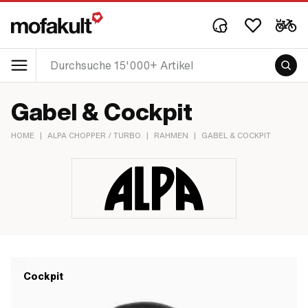
Gabel & Cockpit
HOME
|
ALPA CHOPPER / TURBO
|
RAHMEN
|
GABEL & COCKPIT
Cockpit