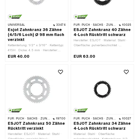
UNIVERSAL
33474
FÜR:
PUCH · SACHS · ZÜNDAPP BELMONDO · CILO
10025
Esjot Zahnkranz 36 Zähne
ESJOT Zahnkranz 40 Zähne
(4/5/6 Loch) Ø 98 mm flach
4-Loch Rücktritt schwarz
verzinkt
Hersteller: ESJOT · Material: Stahl ·
Kettenteilung: 1/2" x 3/16" · Kettentyp:
Oberfläche: pulverbeschichtet ·
415H · Dicke: 4.5 mm · Hersteller:
Kettenteilung: 1/2" x 3/16" · Kettentyp:
ESJOT · Material: Stahl · Oberfläche:
415H · Anzahl Zähne: 40 Stk. · Ø
EUR 40.00
EUR 63.00
verzinkt (blau) · Farbe: silber · Ø
Lochkreis: 105.5 mm · Ø innen: 94
innen: 98 mm · Anzahl Zähne: 36 Stk.
mm · Ø Befestigungsloch: 6.4 mm ·
· Ø Befestigungsloch: 6.6 mm ·
Dicke: 4.5 mm · Lochabstand: 74 mm ·
Anzahl Befestigungspunkte: 4 Stk. ·
Anzahl Befestigungspunkte: 4 Stk. ·
Anzahl Befestigungspunkte: 5 Stk. ·
Farbe: schwarz
Anzahl Befestigungspunkte: 6 Stk. · Ø
Lochkreis: 115 mm
FÜR:
PUCH · SACHS · ZÜNDAPP BELMONDO · CILO
19700
FÜR:
PUCH · SACHS · ZÜNDAPP BELMONDO · CILO
10027
ESJOT Zahnkranz 50 Zähne
ESJOT Zahnkranz 34 Zähne
Rücktritt verzinkt
4-Loch Rücktritt schwarz
Hersteller: ESJOT · Material: Stahl ·
Material: Stahl · Oberfläche:
Oberfläche: verzinkt (blau) ·
pulverbeschichtet · Kettenteilung: 1/2"