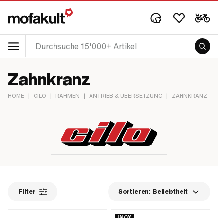
Zahnkranz
HOME
|
CILO
|
RAHMEN
|
ANTRIEB & ÜBERSETZUNG
|
ZAHNKRANZ
Filter
Sortieren:
Beliebtheit
INOX