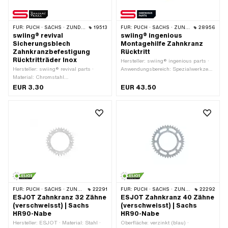
FÜR:
PUCH · SACHS · ZÜNDAPP BELMONDO · CILO
19513
FÜR:
PUCH · SACHS · ZÜNDAPP BELMONDO · CILO
28956
swiing® revival
swiing® ingenious
Sicherungsblech
Montagehilfe Zahnkranz
Zahnkranzbefestigung
Rücktritt
Rücktritträder Inox
Hersteller: swiing® ingenious parts ·
Hersteller: swiing® revival parts ·
Anwendungsbereich: Spezialwerkzeug
Material: Chromstahl
· Material: Aluminium · Oberfläche:
(umgangssprachlich bekannt als
eloxiert · Höhe: 50 mm · Ø innen: 80
EUR 3.30
EUR 43.50
Nirosta) · Anzahl Lappen: 2 Stk.
mm · Ø aussen: 93.9 mm
FÜR:
PUCH · SACHS · ZÜNDAPP BELMONDO · CILO
22291
FÜR:
PUCH · SACHS · ZÜNDAPP BELMONDO · CILO
22292
ESJOT Zahnkranz 32 Zähne
ESJOT Zahnkranz 40 Zähne
(verschweisst) | Sachs
(verschweisst) | Sachs
HR90-Nabe
HR90-Nabe
Hersteller: ESJOT · Material: Stahl ·
Oberfläche: verzinkt (blau) ·