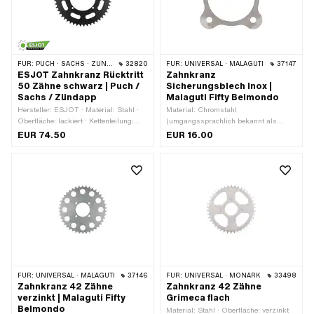
FÜR:
PUCH · SACHS · ZÜNDAPP BELMONDO · CILO
32820
FÜR:
UNIVERSAL · MALAGUTI
37147
ESJOT Zahnkranz Rücktritt
Zahnkranz
50 Zähne schwarz | Puch /
Sicherungsblech Inox |
Sachs / Zündapp
Malaguti Fifty Belmondo
Hersteller: ESJOT · Material: Stahl ·
Material: Chromstahl
Oberfläche: lackiert · Kettenteilung:
(umgangssprachlich bekannt als
1/2" x 3/16" · Kettentyp: 415H · Anzahl
Nirosta) · Ø innen: 50 mm · Ø
EUR 74.50
EUR 16.00
Zähne: 50 Stk. · Ø Lochkreis: 105.5
Lochkreis: 66.5 mm · Dicke: 1.1 mm ·
mm · Ø innen: 94 mm · Ø
Lochabstand 2: 47 mm · Anzahl
Befestigungsloch: 6.4 mm · Dicke: 4.4
Befestigungspunkte: 4 Stk. ·
mm · Anzahl Befestigungspunkte: 4
Lochabstand: 47 mm · Ø
Stk. · Farbe: schwarz
Befestigungsloch: 6.5 mm
FÜR:
UNIVERSAL · MALAGUTI
37146
FÜR:
UNIVERSAL · MONARK
33498
Zahnkranz 42 Zähne
Zahnkranz 42 Zähne
verzinkt | Malaguti Fifty
Grimeca flach
Belmondo
Material: Stahl · Oberfläche: verzinkt