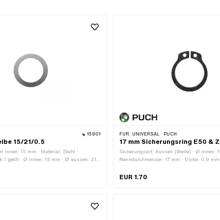
15901
FÜR:
UNIVERSAL · PUCH
ibe 15/21/0.5
17 mm Sicherungsring E50 & 
 innen: 15 mm · Material: Stahl ·
Sicherungsart: Aussen (Welle) · Ø innen: 
k / geölt · Ø innen: 15 mm · Ø aussen: 21
Nenndurchmesser: 17 mm · Dicke: 0.9 mm ·
5 mm
Puch · Material: Federstahl · Oberfläche: gas
Verwendungsort: Kupplung · Ø aussen: 1
EUR 1.70