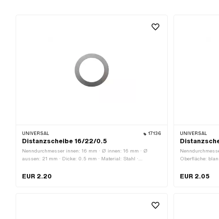
UNIVERSAL
17136
UNIVERSAL
Distanzscheibe 16/22/0.5
Distanzsche
Nenndurchmesser innen: 16 mm · Ø innen: 16 mm · Ø
Nenndurchmesser
aussen: 21 mm · Dicke: 0.5 mm · Material: Stahl ·
Oberfläche: blan
Oberfläche: blank / geölt
mm · Dicke: 0.
EUR 2.20
EUR 2.05