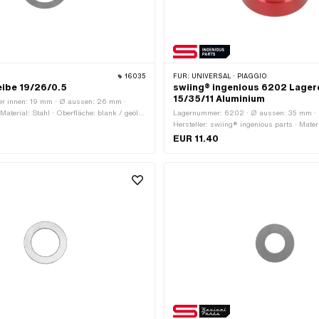
16035
FÜR:
UNIVERSAL · PIAGGIO
eibe 19/26/0.5
swiing® ingenious 6202 Lage
15/35/11 Aluminium
r innen: 19 mm · Ø aussen: 26 mm ·
aterial: Stahl · Oberfläche: blank / geölt ·
Lagernummer: 6202 · Ø aussen: 35 mm · B
Hersteller: swiing® ingenious parts · Mater
Oberfläche: eloxiert · Lagerart: Rillenkugel
EUR 11.40
15 mm · Anwendungsbereich: Spezialwerk
Anwendungsbereich: Werkstattzubehör