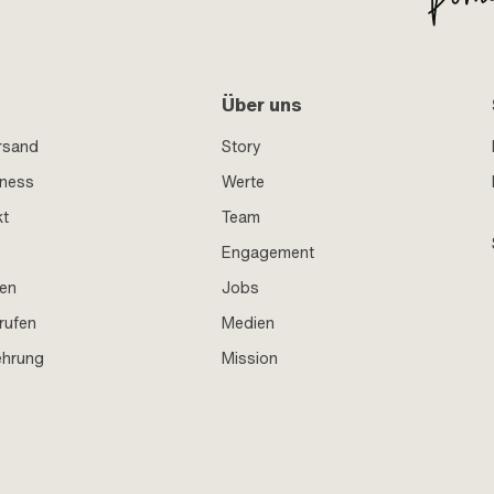
Über uns
rsand
Story
iness
Werte
kt
Team
Engagement
en
Jobs
rufen
Medien
ehrung
Mission