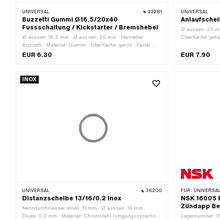
UNIVERSAL
33281
UNIVERSAL
Buzzetti Gummi Ø16.5/20x40
Anlaufschei
Fussschaltung / Kickstarter / Bremshebel
Ø aussen: 26 mm 
Ø aussen: 16.5 mm · Ø aussen: 20 mm · Hersteller:
Oberfläche: gehä
Buzzetti · Material: Gummi · Oberfläche: gerillt · Farbe:
schwarz · Ø innen: 7.1 mm · Gesamtlänge: 40 mm
EUR 6.30
EUR 7.90
INOX
UNIVERSAL
36200
FÜR:
UNIVERSAL
Distanzscheibe 13/16/0.2 Inox
NSK 16005 K
Zündapp Be
Nenndurchmesser innen: 13 mm · Ø aussen: 16 mm ·
Dicke: 0.2 mm · Material: Chromstahl (umgangssprachlich
Lagernummer: 16