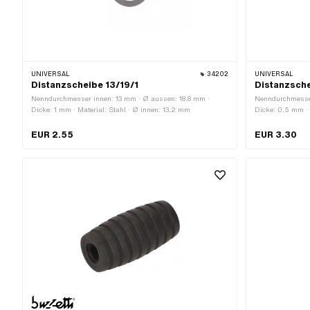
UNIVERSAL
34202
UNIVERSAL
Distanzscheibe 13/19/1
Distanzsch
Nenndurchmesser innen: 13 mm · Ø aussen: 18.8 mm ·
Nenndurchmesse
Dicke: 1 mm · Material: Stahl · Ø innen: 13.2 mm
Dicke: 0.5 mm · M
Ø innen: 19 mm
EUR 2.55
EUR 3.30