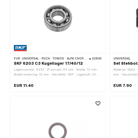
FÜR:
UNIVERSAL · PUCH · TOMOS · ALPA CHOPPER / TURBO · CILO · MALAGUTI
22843
UNIVERSAL
SKF 6203 C3 Kugellager 17/40/12
Set Stehbol
Lagernummer: 6203 · Ø aussen: 40 mm · Breite: 12 mm ·
Material: Stahl ·
Breite Innenring: 12 mm · Hersteller: SKF · Lagerluft: C3 ·
mm · Gesamtlän
Lagerkäfig: Stahlblechkäfig kugelgeführt · Lagerart:
(Standardgewind
Rillenkugellager · Ø innen: 17 mm
Gewindelänge: 17
EUR 11.40
EUR 7.90