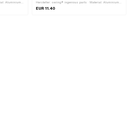
ial: Aluminium ·
Hersteller: swiing® ingenious parts · Material: Aluminium ·
lager · Ø innen:
Oberfläche: eloxiert · Lagerart: Rillenkugellager · Ø innen:
EUR 11.40
zeug ·
12 mm · Anwendungsbereich: Spezialwerkzeug ·
Anwendungsbereich: Werkstattzubehör