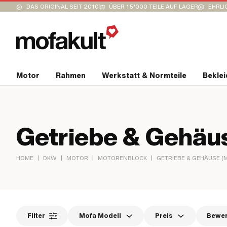
DAS ORIGINAL SEIT 2010
ÜBER 15’000 TEILE AUF LAGER
EHRLI
Motor
Rahmen
Werkstatt & Normteile
Bekle
Getriebe & Gehäus
|
|
|
|
HOME
DKW
MOTOR
MOTORENBLOCK
GETRIEBE & GEHÄUSE (
Filter
Mofa Modell
Preis
Bewe