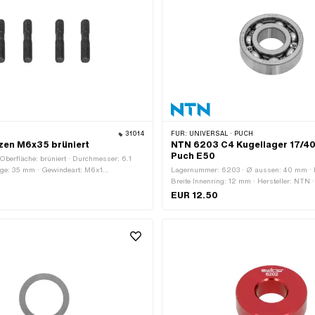
31014
FÜR:
UNIVERSAL · PUCH
zen M6x35 brüniert
NTN 6203 C4 Kugellager 17/40
Puch E50
 Oberfläche: brüniert · Durchmesser: 6.1
ge: 35 mm · Gewindeart: M6x1
Lagernummer: 6203 · Ø aussen: 40 mm · B
e) · Gewindelänge: 11.5 mm ·
Breite Innenring: 12 mm · Hersteller: NTN ·
 mm · Festigkeitsklasse: 8.8
Lagerkäfig: Stahlblechkäfig kugelgeführt · M
EUR 12.50
Lagerart: Rillenkugellager · Ø innen: 17 mm
Anwendungsbereich: Standard