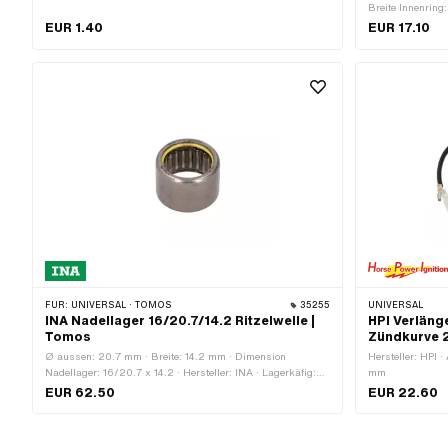
bekannt als Nirosta) · Ø innen: 13 mm
Breite Innenring
geschlossen: Nei
EUR 1.40
EUR 17.10
(Spezial/geräusc
kugelgeführt · Ma
Ø innen: 25 mm
FÜR:
UNIVERSAL · TOMOS
35255
UNIVERSAL
INA Nadellager 16/20.7/14.2 Ritzelwelle |
HPI Verlän
Tomos
Zündkurve 
Ø aussen: 20.7 mm · Breite: 14.2 mm · Dimension
Hersteller: HPI 
Nadellager: 16/20.7 x 14.2 · Hersteller: INA · Lagerkäfig:
mm
Stahlblechkäfig · Material: Stahl · Lagerart: Nadelhülse · Ø
EUR 62.50
EUR 22.60
innen: 16 mm · Anwendungsbereich: Original ·
Anwendungsbereich: Standard · Tomos OEM-Nr.: 035502