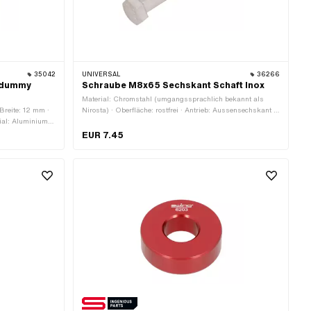
35042
UNIVERSAL
36266
rdummy
Schraube M8x65 Sechskant Schaft Inox
Material: Chromstahl (umgangssprachlich bekannt als
reite: 12 mm ·
Nirosta) · Oberfläche: rostfrei · Antrieb: Aussensechskant ·
ial: Aluminium ·
Gesamtlänge: 70.3 mm · Gewindeart: M8x1.25
lager · Ø innen:
(Standardgewinde) · Schraubenkopf: Sechskant · Schaft: Ja
EUR 7.45
zeug ·
· Ø Schaft: 8 mm · Nenndurchmesser (Gewinde): 8 mm ·
Gewindelänge: 22 mm · Länge Schaft: 43 mm ·
Festigkeitsklasse: A2-70 · Schlüsselweite: 13 mm