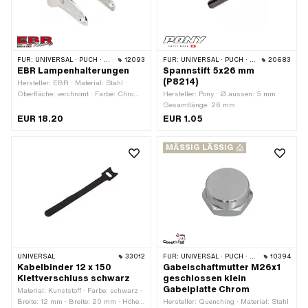
FÜR:
UNIVERSAL · PUCH · SACHS · PONY / CILO (BETA 521 & 512) · PIAGGIO · ZÜNDAPP BELMONDO · TOMOS
12093
FÜR:
UNIVERSAL · PUCH · SACHS · PONY / CILO (BETA 521 & 512)
20683
EBR Lampenhalterungen
Spannstift 5x26 mm
(P8214)
Hersteller: EBR · Material: Stahl ·
Oberfläche: verchromt · Farbe: Chrom ·
Hersteller: Pony · Ø aussen: 5 mm ·
Ø Holmen: 28 mm · Gesamtlänge: 112
Gesamtlänge: 26 mm
mm
EUR 18.20
EUR 1.05
MÄSSIG LÄSSIG
UNIVERSAL
33012
FÜR:
UNIVERSAL · PUCH · SACHS · TOMOS
10394
Kabelbinder 12 x 150
Gabelschaftmutter M26x1
Klettverschluss schwarz
geschlossen klein
Gabelplatte Chrom
Material: Kunststoff · Farbe: schwarz ·
Breite: 12 mm · Breite: 20 mm · Höhe:
Hersteller: Quenching · Material: Stahl