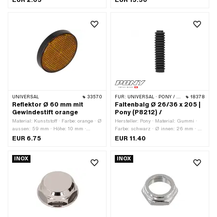
(Standardgewinde) ·
Befestigungspunkte: 4 Stk. ·
Nenndurchmesser (Gewinde): 6 mm ·
Lochabstand: 33 mm · Lochabstand:
Antrieb: Schlitz · Schraubenkopf:
45 mm
Linsenkopf · Oberfläche: rostfrei ·
Gesamtlänge: 29.3 mm · Ø Kopf
aussen: 14.2 mm · Schlüsselweite: 1.8
mm · Schaft: Nein · Gewindelänge: 16
mm · Festigkeitsklasse: A2-70 ·
Anzahl Bestandteile: 1 Stk.
UNIVERSAL
33570
FÜR:
UNIVERSAL · PONY / CILO (BETA 521 & 512)
18378
Reflektor Ø 60 mm mit
Faltenbalg Ø 26/36 x 205 |
Gewindestift orange
Pony (P8212) /
Material: Kunststoff · Farbe: orange · Ø
Hersteller: Pony · Material: Gummi ·
aussen: 59 mm · Höhe: 10 mm ·
Farbe: schwarz · Ø innen: 26 mm · Ø
Befestigungsart: Muttern · Anzahl
innen 2: 36 mm · Gesamtlänge: 205
EUR 6.75
EUR 11.40
Befestigungspunkte: 1 Stk.
mm
INOX
INOX