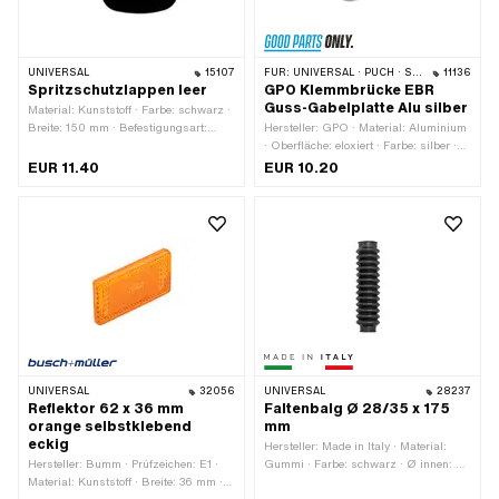
UNIVERSAL
15107
FÜR:
UNIVERSAL · PUCH · SACHS · PONY / CILO (BETA 521 & 512) · PIAGGIO
11136
Spritzschutzlappen leer
GPO Klemmbrücke EBR
Guss-Gabelplatte Alu silber
Material: Kunststoff · Farbe: schwarz ·
Breite: 150 mm · Befestigungsart:
Hersteller: GPO · Material: Aluminium
Schrauben & Muttern · Gesamtlänge:
· Oberfläche: eloxiert · Farbe: silber ·
165 mm · Anzahl Befestigungspunkte:
Breite: 17 mm · Höhe: 20.4 mm ·
EUR 11.40
EUR 10.20
3 Stk.
Gesamtlänge: 47 mm · Anzahl
Befestigungspunkte: 2 Stk. ·
Klemmdurchmesser: 22 mm · Ø
Befestigungsloch: 6.4 mm ·
Lochabstand: 30 mm
UNIVERSAL
32056
UNIVERSAL
28237
Reflektor 62 x 36 mm
Faltenbalg Ø 28/35 x 175
orange selbstklebend
mm
eckig
Hersteller: Made in Italy · Material:
Hersteller: Bumm · Prüfzeichen: E1 ·
Gummi · Farbe: schwarz · Ø innen: 28
Material: Kunststoff · Breite: 36 mm ·
mm · Ø innen 2: 35 mm ·