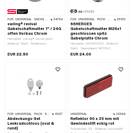
FÜR:
UNIVERSAL · SACHS · PONY / CILO (BETA 521 & 512) · PIAGGIO · CILO
24764
FÜR:
UNIVERSAL · PUCH · SACHS · ZÜNDAPP BELMONDO · TOMOS
25150
swiing® revival
66HEROES
Gabelschaftmutter 1" / 24G
Gabelschaftmutter M26x1
offen Vorbau Chrom
geschlossen spitz
Gabelplatte Chrom
Hersteller: swiing® revival parts ·
Material: Stahl · Mutternart:
Hersteller: 66HEROES · Material:
Achtkantmutter · Gewindeart: FG25.4
Stahl · Gewindeart: MF26x1
(1" 24G) · Ø aussen: 34.5 mm · Höhe:
(Feingewinde) · Mutternart:
EUR 22.80
EUR 24.00
11.8 mm · Nenndurchmesser
Spitzmutter · Ø aussen: 36.5 mm ·
(Gewinde): 25.4 mm · Oberfläche:
Nenndurchmesser (Gewinde): 26 mm
verchromt · Schlüsselweite: 32 mm ·
· Höhe: 53 mm · Antrieb:
Gewindetiefe: 9.5 mm
Aussensechskant · Oberfläche:
verchromt · Schlüsselweite: 30 mm ·
Gewindetiefe: 11 mm
FÜR:
UNIVERSAL · PUCH · SACHS · PONY / CILO (BETA 521 & 512)
15127
UNIVERSAL
33568
Abdeckungs-Set
Reflektor 90 x 35 mm mit
Lenkradschloss (oval &
Gewindestift eckig rot
rund)
Prüfzeichen: E4 · Material: Kunststoff ·