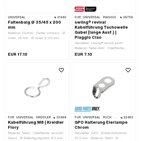
UNIVERSAL
21440
FÜR:
UNIVERSAL · PIAGGIO
36756
Faltenbalg Ø 35/45 x 200
swiing® revival
mm
Kabelführung Tachowelle
Gabel (lange Ausf.) |
Material: Gummi · Farbe: schwarz · Ø
Piaggio Ciao
innen: 35 mm · Ø innen 2: 45 mm ·
Befestigungsart: Steckverbindung ·
Hersteller: swiing® revival parts ·
Gesamtlänge: 200 mm
Material: Federstahl · Oberfläche:
elektropoliert · Oberfläche: rostfrei · Ø
EUR 17.10
EUR 7.10
Befestigungsloch: 6.2 mm · Anzahl
Bestandteile: 1 Stk. · Piaggio OEM-Nr.:
560588
FÜR:
UNIVERSAL · KREIDLER
33499
FÜR:
UNIVERSAL · PUCH · SACHS
22453
Kabelführung M8 | Kreidler
GPO Halterung Eierlampe
Flory
Chrom
Material: Stahl · Oberfläche: verzinkt
Hersteller: GPO · Breite Aufnahme:
(blau) · Ø Befestigungsloch: 8.5 mm ·
10.2 mm · Material: Stahl · Ø