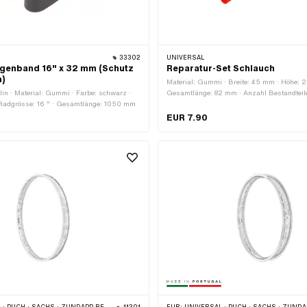
33302
UNIVERSAL
lgenband 16" x 32 mm (Schutz
Reparatur-Set Schlauch
h)
Material: Gummi · Breite: 45 mm · Höhe: 
elin · Material: Gummi · Farbe: schwarz ·
Gesamtlänge: 82 mm · Anzahl Bestandteile
 Radgrösse: 16 " · Gesamtlänge: 1050 mm
EUR 7.90