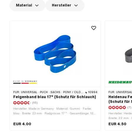
Material
Hersteller
FÜR:
UNIVERSAL · PUCH · SACHS · PONY / CILO (BETA 521 & 512) · PIAGGIO · ZÜNDAPP BELMONDO · TOMOS
10994
FÜR:
UNIVERSAL · PUCH · SACHS · PONY / CI
Felgenband blau 17" (Schutz für Schlauch)
Heidenau Fe
(Schutz für
(15)
(7)
Hersteller: Made in Germany · Material: Gummi · Farbe:
blau · Breite: 23 mm · Radgrösse: 17 " · Gesamtlänge: 1280
Hersteller: Heid
mm
Breite: 22 mm · 
mm
EUR 4.00
EUR 4.50