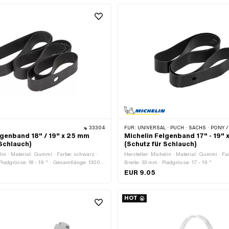
33304
FÜR:
UNIVERSAL · PUCH · SACHS · PONY / CILO (BETA 521 & 512) · PIAGGIO · ZÜNDAPP BELMONDO · 
lgenband 18" / 19" x 25 mm
Michelin Felgenband 17" - 19"
 Schlauch)
(Schutz für Schlauch)
elin · Material: Gummi · Farbe: schwarz ·
Hersteller: Michelin · Material: Gummi · Fa
Radgrösse: 18 - 19 " · Gesamtlänge: 1300
Breite: 33 mm · Radgrösse: 17 - 19 "
EUR 9.05
HOT