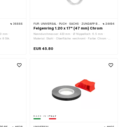
36666
FÜR:
UNIVERSAL · PUCH · SACHS · ZÜNDAPP BELMONDO
24494
Felgenring 1.20 x 17" (47 mm) Chrom
20 mm ·
Nenndurchmesser: 433 mm · Ø Nippelloch: 6.5 mm ·
: 8 Stk.
Material: Stahl · Oberfläche: verchromt · Farbe: Chrom ·
Felgenbetttiefe: 6 mm · Maulweite [Zoll]: 1.2 " · Maulweite
[mm]: 31 mm · Radgrösse: 17 " · Gesamtbreite aussen: 47
EUR 45.80
mm · Anzahl Speichenlöcher: 36 Stk.