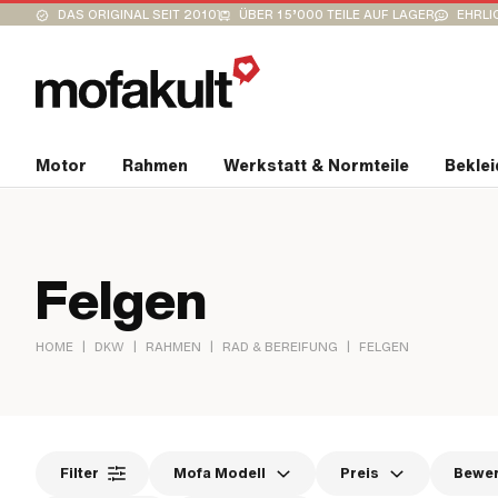
DAS ORIGINAL SEIT 2010
ÜBER 15’000 TEILE AUF LAGER
EHRLI
Motor
Rahmen
Werkstatt & Normteile
Bekle
Felgen
|
|
|
|
HOME
DKW
RAHMEN
RAD & BEREIFUNG
FELGEN
Filter
Mofa Modell
Preis
Bewe