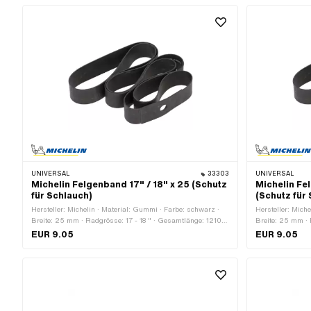
UNIVERSAL
33303
UNIVERSAL
Michelin Felgenband 17" / 18" x 25 (Schutz
Michelin Fe
für Schlauch)
(Schutz für
Hersteller: Michelin · Material: Gummi · Farbe: schwarz ·
Hersteller: Mich
Breite: 25 mm · Radgrösse: 17 - 18 " · Gesamtlänge: 1210
Breite: 25 mm · 
mm
mm
EUR 9.05
EUR 9.05