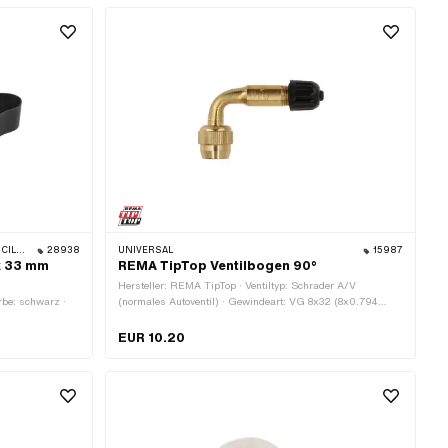
BYE BIKE
28938
UNIVERSAL
15987
 x 33 mm
REMA TipTop Ventilbogen 90°
Hersteller: REMA TipTop · Ventiltyp: Schrader A/V
rbe: schwarz ·
(normales Autoventil) · Gewindeart: VG 8x32 (8x0.794
mm)
EUR 10.20