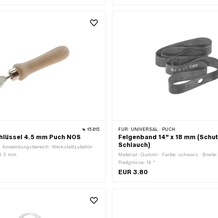
Auto-Ventil (90° abgewinkelt) ·
0 mm · Anzahl Bestandteile: 1 Stk.
15415
FÜR:
UNIVERSAL · PUCH
hlüssel 4.5 mm Puch NOS
Felgenband 14" x 18 mm (Schut
Schlauch)
 · Anwendungsbereich: Werkstattzubehör ·
 4.5 mm
Material: Gummi · Farbe: schwarz · Breite:
Radgrösse: 14 "
EUR 3.80