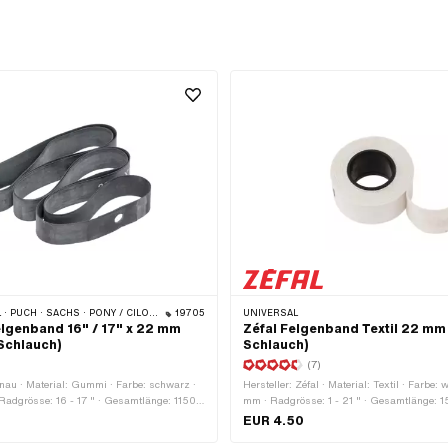
LO (BETA 521 & 512) · PIAGGIO · ZÜNDAPP BELMONDO · TOMOS · BYE BIKE · ALPA CHOPPER / TURBO · CILO
19705
UNIVERSAL
lgenband 16" / 17" x 22 mm
Zéfal Felgenband Textil 22 mm 
 Schlauch)
Schlauch)
(7)
enau · Material: Gummi · Farbe: schwarz ·
Hersteller: Zéfal · Material: Textil · Farbe: 
Radgrösse: 16 - 17 " · Gesamtlänge: 1150
mm · Radgrösse: 1 - 21 " · Gesamtlänge:
EUR 4.50