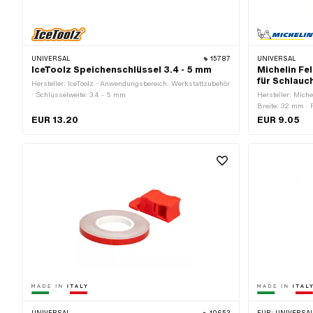
UNIVERSAL
15787
UNIVERSAL
IceToolz Speichenschlüssel 3.4 - 5 mm
Michelin Fe
für Schlauc
Hersteller: IceToolz · Anwendungsbereich: Werkstattzubehör
· Schlüsselweite: 3.4 - 5 mm
Hersteller: Mich
Breite: 32 mm ·
EUR 13.20
EUR 9.05