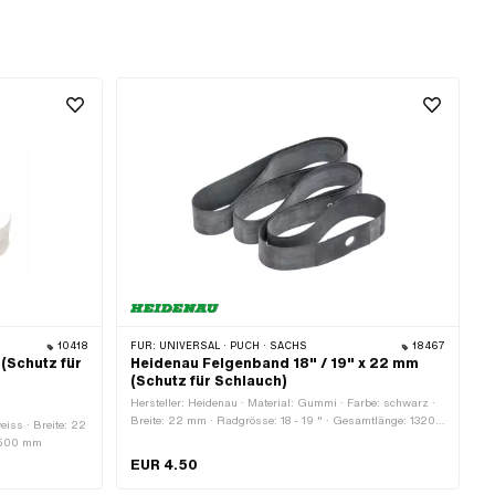
10418
FÜR:
UNIVERSAL · PUCH · SACHS
18467
(Schutz für
Heidenau Felgenband 18" / 19" x 22 mm
(Schutz für Schlauch)
Hersteller: Heidenau · Material: Gummi · Farbe: schwarz ·
Breite: 22 mm · Radgrösse: 18 - 19 " · Gesamtlänge: 1320
weiss · Breite: 22
mm
 1500 mm
EUR 4.50