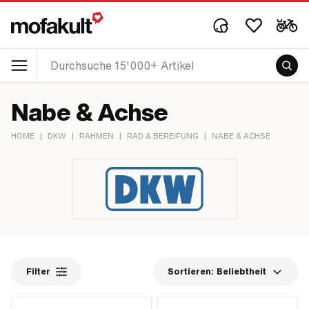
Nabe & Achse
HOME
|
DKW
|
RAHMEN
|
RAD & BEREIFUNG
|
NABE & ACHSE
Filter
Sortieren:
Beliebtheit