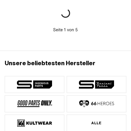
Schaft: 75 mm
kugelgeführt · Nutring: Nein · Material:
Stahl · Lagerart: Rillenkugellager · Ø
innen: 12 mm · Anwendungsbereich:
Standard
Seite
1
von
5
Unsere beliebtesten Hersteller
ALLE