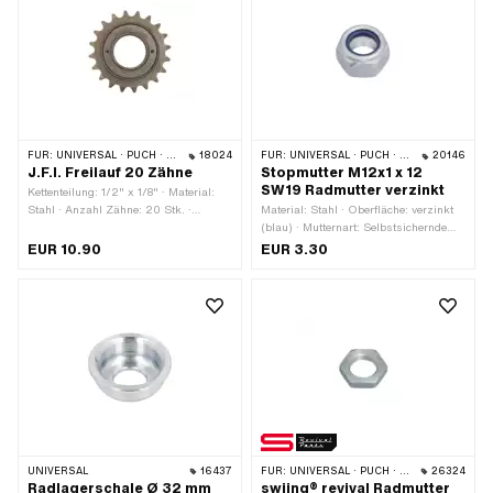
Nenndurchmesser (Gewinde): 11 mm ·
Festigkeitsklasse: 8 · Schlüsselweite:
19 mm
FÜR:
UNIVERSAL · PUCH · SACHS · PONY / CILO (BETA 521 & 512)
18024
FÜR:
UNIVERSAL · PUCH · SACHS
20146
J.F.I. Freilauf 20 Zähne
Stopmutter M12x1 x 12
SW19 Radmutter verzinkt
Kettenteilung: 1/2" x 1/8" · Material:
Stahl · Anzahl Zähne: 20 Stk. ·
Material: Stahl · Oberfläche: verzinkt
Gewindeart: FG34.8 (1.37" 24G)
(blau) · Mutternart: Selbstsichernde
Mutter · Antrieb: Aussensechskant ·
EUR 10.90
EUR 3.30
Gewindeart: MF12x1 (Feingewinde) ·
Höhe: 12 mm · Nenndurchmesser
(Gewinde): 12 mm · Festigkeitsklasse:
8 · Schlüsselweite: 19 mm
UNIVERSAL
16437
FÜR:
UNIVERSAL · PUCH · SACHS · TOMOS
26324
Radlagerschale Ø 32 mm
swiing® revival Radmutter