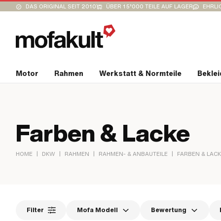
DAS ORIGINAL SEIT 2010
ÜBER 15’000 TEILE AUF LAGER
EHRLI
Motor
Rahmen
Werkstatt & Normteile
Bekle
Farben & Lacke
|
|
|
|
HOME
DKW
RAHMEN
RAHMEN- & ANBAUTEILE
FARBEN & LAC
Filter
Mofa Modell
Bewertung