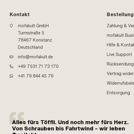
Kontakt
Bestellung
mofakult GmbH
Zahlung & Ve
Turmstraße 5
mofakult Bus
78467 Konstanz
Hilfe & Konta
Deutschland
Live Support
info@mofakult.de
Rücksendung
+49 7531 71 73 170
Vertrag wider
+41 79 844 45 76
Widerrufsbel
Entsorgung
Alles fürs Töffli. Und noch mehr fürs Herz.
Von Schrauben bis Fahrtwind – wir leben