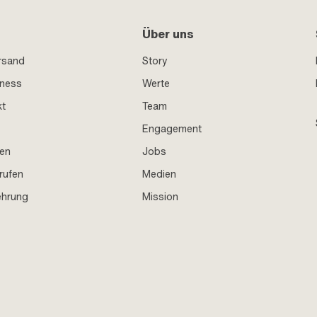
Über uns
rsand
Story
iness
Werte
kt
Team
Engagement
en
Jobs
rufen
Medien
ehrung
Mission