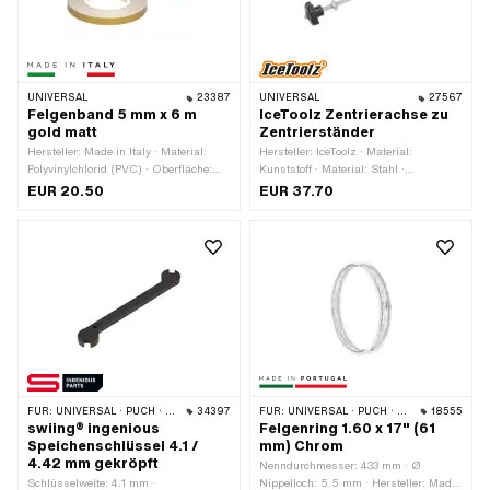
UNIVERSAL
23387
UNIVERSAL
27567
Felgenband 5 mm x 6 m
IceToolz Zentrierachse zu
gold matt
Zentrierständer
Hersteller: Made in Italy · Material:
Hersteller: IceToolz · Material:
Polyvinylchlorid (PVC) · Oberfläche:
Kunststoff · Material: Stahl ·
matt · Farbe: gold · Beschaffenheit
Oberfläche: verzinkt (blau) ·
EUR 20.50
EUR 37.70
Rückseite: Klebstoff · Gesamtlänge:
Durchmesser: 7 mm · Gesamtlänge:
6000 mm · Verwendungsort: Rad ·
220 mm
Breite: 5 mm · Transferfolie: Ja
FÜR:
UNIVERSAL · PUCH · SACHS · PIAGGIO · ZÜNDAPP BELMONDO · SOLEX · TOMOS · ALPA CHOPPER / TURBO · CILO · DKW · FANTIC
34397
FÜR:
UNIVERSAL · PUCH · SACHS · ZÜNDAPP BELMONDO
18555
swiing® ingenious
Felgenring 1.60 x 17" (61
Speichenschlüssel 4.1 /
mm) Chrom
4.42 mm gekröpft
Nenndurchmesser: 433 mm · Ø
Schlüsselweite: 4.1 mm ·
Nippelloch: 5.5 mm · Hersteller: Made