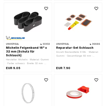
UNIVERSAL
33302
UNIVERSAL
36666
Michelin Felgenband 16" x
Reparatur-Set Schlauch
32 mm (Schutz für
Anzahl Bestandteile: 8 Stk. · Material:
Schlauch)
Gummi · Gesamtlänge: 82 mm ·
Hersteller: Michelin · Material: Gummi
Breite: 45 mm · Höhe: 20 mm
· Farbe: schwarz · Breite: 32 mm ·
Gesamtlänge: 1050 mm · Radgrösse:
EUR 9.05
EUR 7.90
16 "