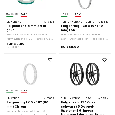
UNIVERSAL
17465
FÜR:
UNIVERSAL · PUCH · SACHS
18546
Felgenband 5 mm x 6 m
Felgenring 1.35 x 19" (49
grün
mm) roh
Hersteller: Made in Italy · Material:
Hersteller: Made in Italy · Material:
Polyvinylchlorid (PVC) · Farbe: grün ·
Stahl · Oberfläche: roh · Radgrösse: 19
Breite: 5 mm · Gesamtlänge: 6000
" · Felgenbetttiefe: 7.7 mm ·
EUR 20.50
EUR 85.90
mm · Beschaffenheit Rückseite:
Nenndurchmesser: 484 mm ·
EUR 3.42/m
Klebstoff · Verwendungsort: Rad ·
Gesamtbreite aussen: 49 mm ·
Transferfolie: Nein
Maulweite [Zoll]: 1.35 " · Maulweite
[mm]: 34 mm · Ø Nippelloch: 5.5 mm ·
Anzahl Speichenlöcher: 36 Stk.
UNIVERSAL
17859
FÜR:
UNIVERSAL · HERCULES
36914
Felgenring 1.60 x 16" (60
Felgensatz 17" Guss
mm) Chrom
schwarz (5 Doppel-
Speichen) Grimeca
Nenndurchmesser: 403 mm · Ø
Nachbau | Hercules Prima,