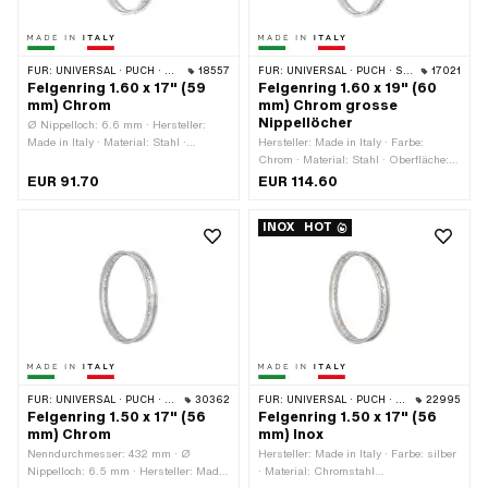
FÜR:
UNIVERSAL · PUCH · SACHS · ZÜNDAPP BELMONDO
18557
FÜR:
UNIVERSAL · PUCH · SACHS
17021
Felgenring 1.60 x 17" (59
Felgenring 1.60 x 19" (60
mm) Chrom
mm) Chrom grosse
Nippellöcher
Ø Nippelloch: 6.6 mm · Hersteller:
Made in Italy · Material: Stahl ·
Hersteller: Made in Italy · Farbe:
Oberfläche: verchromt · Farbe: Chrom ·
Chrom · Material: Stahl · Oberfläche:
Maulweite [Zoll]: 1.6 " · Radgrösse: 17
verchromt · Radgrösse: 19 " ·
EUR 91.70
EUR 114.60
" · Gesamtbreite aussen: 59 mm ·
Felgenbetttiefe: 8.5 mm ·
Anzahl Speichenlöcher: 36 Stk.
Nenndurchmesser: 482 mm ·
INOX
HOT
Gesamtbreite aussen: 60 mm ·
Maulweite [Zoll]: 1.6 " · Maulweite
[mm]: 41.2 mm · Ø Nippelloch: 7.1 mm
· Anzahl Speichenlöcher: 36 Stk.
FÜR:
UNIVERSAL · PUCH · SACHS · ZÜNDAPP BELMONDO
30362
FÜR:
UNIVERSAL · PUCH · SACHS · ZÜNDAPP BELMONDO
22995
Felgenring 1.50 x 17" (56
Felgenring 1.50 x 17" (56
mm) Chrom
mm) Inox
Nenndurchmesser: 432 mm · Ø
Hersteller: Made in Italy · Farbe: silber
Nippelloch: 6.5 mm · Hersteller: Made
· Material: Chromstahl