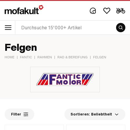
Felgen
HOME
|
FANTIC
|
RAHMEN
|
RAD & BEREIFUNG
|
FELGEN
Filter
Sortieren:
Beliebtheit