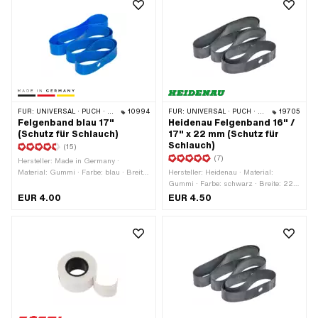
FÜR:
UNIVERSAL · PUCH · SACHS · PONY / CILO (BETA 521 & 512) · PIAGGIO · ZÜNDAPP BELMONDO · TOMOS
10994
FÜR:
UNIVERSAL · PUCH · SACHS · PONY / CILO (BETA 521 & 512) · PIAGGIO · ZÜNDAPP BELMONDO · TOMOS · BYE BIKE · ALPA CHOPPER / TURBO · CILO
19705
Felgenband blau 17"
Heidenau Felgenband 16" /
(Schutz für Schlauch)
17" x 22 mm (Schutz für
Schlauch)
(15)
(7)
Hersteller: Made in Germany ·
Material: Gummi · Farbe: blau · Breite:
Hersteller: Heidenau · Material:
23 mm · Gesamtlänge: 1280 mm ·
Gummi · Farbe: schwarz · Breite: 22
Radgrösse: 17 "
mm · Gesamtlänge: 1150 mm ·
EUR 4.00
EUR 4.50
Radgrösse: 16 - 17 "