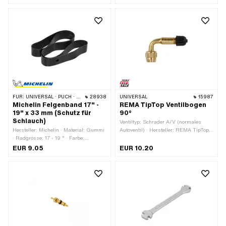
17 - 18 "
19 "
FÜR:
UNIVERSAL · PUCH · SACHS · PONY / CILO (BETA 521 & 512) · PIAGGIO · ZÜNDAPP BELMONDO · BYE BIKE
28938
UNIVERSAL
15987
Michelin Felgenband 17" -
REMA TipTop Ventilbogen
19" x 33 mm (Schutz für
90°
Schlauch)
Ventiltyp: Schrader A/V (normales
Hersteller: Michelin · Material: Gummi
Autoventil) · Hersteller: REMA TipTop ·
· Radgrösse: 17 - 19 " · Farbe:
Gewindeart: VG 8x32 (8x0.794 mm)
schwarz · Breite: 33 mm
EUR 9.05
EUR 10.20