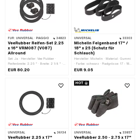
Schlauch)
· Schlauchlos (ja/nein): Tubetype TT
(benötigt Schlauch)
FÜR:
UNIVERSAL · PIAGGIO
34823
UNIVERSAL
33303
VeeRubber Reifen-Set 2.25
Michelin Felgenband 17" /
x 16" VRM087 (V087)
18" x 25 (Schutz für
Allround
Schlauch)
Set: Ja · Hersteller: Vee Rubber ·
Hersteller: Michelin · Material: Gummi
Reifenbreite: 2.25 " · Breite: 2 1/4 " ·
· Farbe: schwarz · Radgrösse: 17 - 18 "
Farbe: schwarz · Radgrösse: 16 " ·
· Gesamtlänge: 1210 mm · Breite: 25
EUR 80.20
EUR 9.05
Alte Bezeichnung: 20 x 2.25 " ·
mm
Geschwindigkeitsindex: J = 100 km/h
HOT
· Tragfähigkeitsindex: 38 = 132 Kg ·
Profiltyp: VRM-087 / V087 · Reifentyp:
Allround · Weisswand: Nein ·
Schlauchlos (ja/nein): Tubetype TT
(benötigt Schlauch)
UNIVERSAL
36134
UNIVERSAL
33857
VeeRubber 2.25 x 17"
VeeRubber 2.50 - 2.75 x 17"