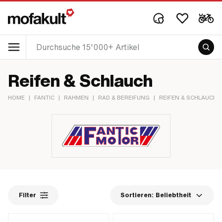
Reifen & Schlauch
HOME
|
FANTIC
|
RAHMEN
|
RAD & BEREIFUNG
|
REIFEN & SCHLAUCH
Filter
Sortieren:
Beliebtheit