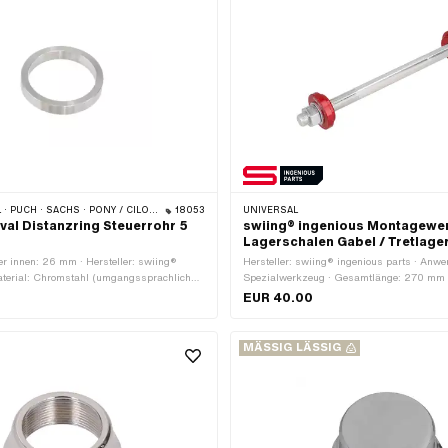
ACHS · PONY / CILO (BETA 521 & 512) · ZÜNDAPP BELMONDO
18053
UNIVERSAL
ival Distanzring Steuerrohr 5
swiing® ingenious Montagewe
Lagerschalen Gabel / Tretlag
 innen: 26 mm · Hersteller: swiing®
Hersteller: swiing® ingenious parts · Anw
Material: Chromstahl (umgangssprachlich
Spezialwerkzeug · Gesamtlänge: 270 mm
osta) · Ø innen: 26.2 mm · Ø aussen: 32
EUR 40.00
ge: 5 mm
MÄSSIG LÄSSIG