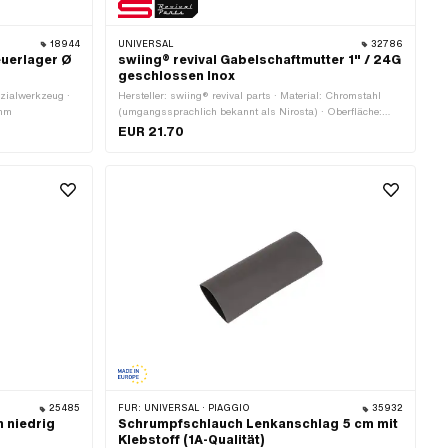
18944
UNIVERSAL
32786
uerlager Ø
swiing® revival Gabelschaftmutter 1" / 24G
geschlossen Inox
zialwerkzeug ·
Hersteller: swiing® revival parts · Material: Chromstahl
 mm
(umgangssprachlich bekannt als Nirosta) · Oberfläche:
poliert · Mutternart: Sechskantmutter · Antrieb:
EUR 21.70
Aussensechskant · Höhe: 14 mm · Schlüsselweite: 30 mm ·
Ø aussen: 36.5 mm · Gewindeart: FG25.4 (1" 24G)
25485
FÜR:
UNIVERSAL · PIAGGIO
35932
 niedrig
Schrumpfschlauch Lenkanschlag 5 cm mit
Klebstoff (1A-Qualität)