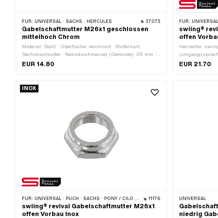
FÜR:
UNIVERSAL · SACHS · HERCULES
37075
FÜR:
UNIVERSAL · PUCH · SAC
Gabelschaftmutter M26x1 geschlossen
swiing® rev
mittelhoch Chrom
offen Vorba
Material: Stahl · Oberfläche: verchromt · Mutternart:
Hersteller: swii
Sechskantmutter · Nenndurchmesser (Gewinde): 26 mm ·
(umgangssprachl
Antrieb: Aussensechskant · Höhe: 13.2 mm ·
poliert · Mutter
EUR 14.80
EUR 21.70
Schlüsselweite: 30 mm · Gewindetiefe: 7.8 mm · Ø aussen:
(Gewinde): 26 m
34 mm · Gewindeart: MF26x1 (Feingewinde)
mm · Schlüsselw
Gewindetiefe: 1
INOX
MF26x1 (Feinge
FÜR:
UNIVERSAL · PUCH · SACHS · PONY / CILO (BETA 521 & 512) · ZÜNDAPP BELMONDO · TOMOS
11176
UNIVERSAL
swiing® revival Gabelschaftmutter M26x1
Gabelschaf
offen Vorbau Inox
niedrig Gab