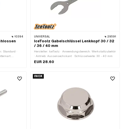
S
10394
UNIVERSAL
29591
chlossen
IceToolz Gabelschlüssel Lenkkopf 30 / 32
/ 36 / 40 mm
h: Standard ·
Hersteller: IceToolz · Anwendungsbereich: Werkstattzubehör
tternart:
· Antrieb: Aussensechskant · Schlüsselweite: 30 - 40 mm
26 mm · Antrieb:
EUR 28.60
sselweite: 30 mm
 · Gewindeart:
INOX