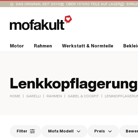
DAS ORIGINAL SEIT 2010
ÜBER 15’000 TEILE AUF LAGER
EHRLI
Motor
Rahmen
Werkstatt & Normteile
Bekle
Lenkkopflagerung
|
|
|
|
HOME
GARELLI
RAHMEN
GABEL & COCKPIT
LENKKOPFLAGERU
Filter
Mofa Modell
Preis
Bewe