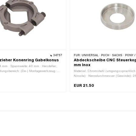
34757
FÜR:
UNIVERSAL · PUCH · SACHS · PONY / CILO (BETA 521 & 512) · ZÜNDAPP B
zieher Konenring Gabelkonus
Abdeckscheibe CNC Steuerkop
mm Inox
4 mm · Spannweite: 40 mm · Hersteller:
ndungsbereich: (De-) Montagewerkzeug ·
Material: Chromstahl (umgangssprachlich
 Anzahl Bestandteile: 1 Stk.
Nirosta) · Nenndurchmesser (Gewinde): 2
mm · Ø innen: 53 mm · Ø aussen: 57 mm
EUR 21.50