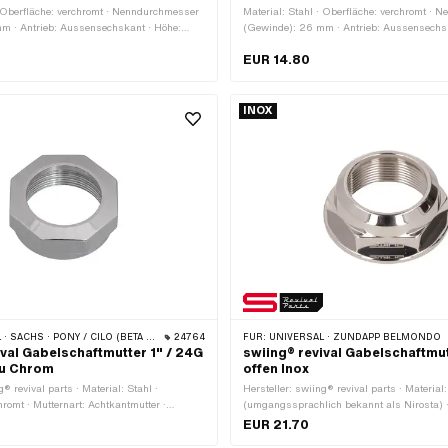
· Oberfläche: verchromt · Nenndurchmesser
Material: Stahl · Oberfläche: verchromt ·
m · Antrieb: Aussensechskant · Höhe:
(Gewinde): 26 mm · Antrieb: Aussensechs
sselweite: 30 mm · Gewindetiefe: 7 mm · Ø
12.2 mm · Schlüsselweite: 30 mm · Gewind
EUR 14.80
 · Gewindeart: MF26x1 (Feingewinde)
aussen: 34.7 mm · Gewindeart: MF26x1 (F
INOX
· PONY / CILO (BETA 521 & 512) · PIAGGIO · CILO
24764
FÜR:
UNIVERSAL · ZÜNDAPP BELMONDO
ival Gabelschaftmutter 1" / 24G
swiing® revival Gabelschaftmut
au Chrom
offen Inox
g® revival parts · Material: Stahl ·
Hersteller: swiing® revival parts · Materia
hromt · Mutternart: Achtkantmutter ·
(umgangssprachlich bekannt als Nirosta) ·
 (Gewinde): 25.4 mm · Höhe: 11.8 mm ·
poliert · Antrieb: Aussensechskant · Höhe:
EUR 21.70
 32 mm · Gewindetiefe: 9.5 mm · Ø aussen:
Schlüsselweite: 30 mm · Ø innen: 22.1 mm 