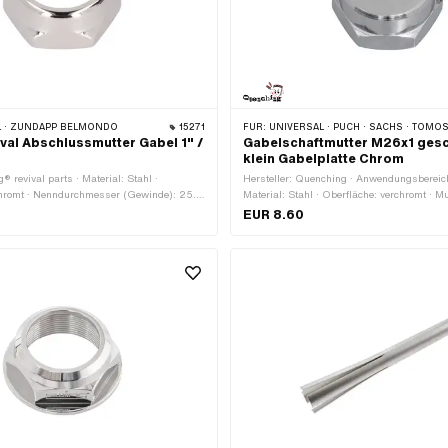
 · ZÜNDAPP BELMONDO
15271
FÜR:
UNIVERSAL · PUCH · SACHS · TOMO
ival Abschlussmutter Gabel 1" /
Gabelschaftmutter M26x1 ges
klein Gabelplatte Chrom
g® revival parts · Material: Stahl ·
Hersteller: Quenching · Anwendungsbereic
chromt · Nenndurchmesser (Gewinde): 25.4
Material: Stahl · Oberfläche: verchromt · Mu
ussensechskant · Höhe: 13.7 mm ·
Hutmutter · Nenndurchmesser (Gewinde): 
EUR 8.60
 30 mm · Ø aussen: 35 mm · Gewindeart:
Aussensechskant · Höhe: 16.3 mm · Schlü
)
· Gewindetiefe: 8 mm · Ø aussen: 28.6 mm
MF26x1 (Feingewinde)