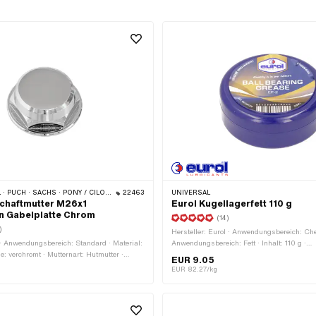
HS · PONY / CILO (BETA 521 & 512) · ZÜNDAPP BELMONDO · TOMOS
22463
UNIVERSAL
chaftmutter M26x1
Eurol Kugellagerfett 110 g
n Gabelplatte Chrom
(14)
)
Hersteller: Eurol · Anwendungsbereich: Ch
· Anwendungsbereich: Standard · Material:
Anwendungsbereich: Fett · Inhalt: 110 g ·
e: verchromt · Mutternart: Hutmutter ·
Temperaturbeständigkeit (min.): -30 - 120
EUR 9.05
 (Gewinde): 26 mm · Antrieb:
EUR 82.27/kg
 · Höhe: 13.8 mm · Schlüsselweite: 30 mm
 12 mm · Ø aussen: 28.9 mm · Ø aussen:
deart: MF26x1 (Feingewinde)