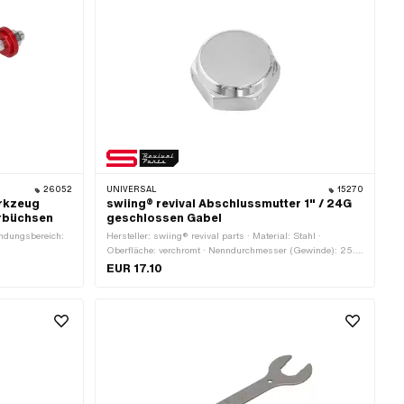
26052
UNIVERSAL
15270
rkzeug
swiing® revival Abschlussmutter 1" / 24G
erbüchsen
geschlossen Gabel
endungsbereich:
Hersteller: swiing® revival parts · Material: Stahl ·
Oberfläche: verchromt · Nenndurchmesser (Gewinde): 25.4
mm · Antrieb: Aussensechskant · Gewindeart: FG25.4 (1"
EUR 17.10
24G)