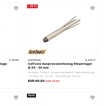
 FG25.4 (1"
aussen: 36.5 mm · Gewindeart: MF26x1 (Feingewinde)
- 19 %
18589
UNIVERSAL
28673
ntage
IceToolz Auspresswerkzeug Steuerlager
Ø 24 - 30 mm
Hersteller: IceToolz · Anwendungsbereich: Spezialwerkzeug
· Ø innen: 24 - 30 mm · Gesamtlänge: 165 mm
EUR 49.20
EUR 39.60
INOX