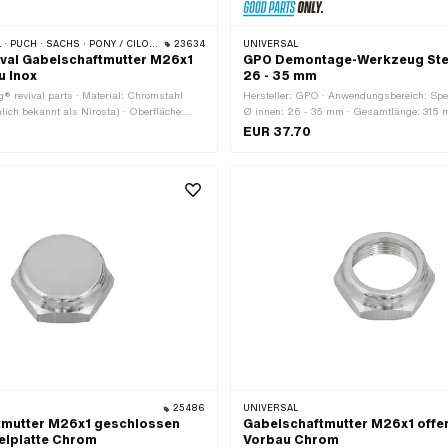
HS · PONY / CILO (BETA 521 & 512) · ZÜNDAPP BELMONDO · TOMOS
23634
UNIVERSAL
ival Gabelschaftmutter M26x1
GPO Demontage-Werkzeug Ste
u Inox
26 - 35 mm
ng® revival parts · Material: Chromstahl
Hersteller: GPO · Anwendungsbereich: Spe
ich bekannt als Nirosta) · Oberfläche:
Ø innen: 26 - 35 mm · Gesamtlänge: 315
nart: Überwurfmutter · Nenndurchmesser
EUR 37.70
m · Antrieb: Aussensechskant · Höhe: 14
eite: 30 mm · Ø innen: 22.15 mm ·
1 mm · Ø aussen: 36.5 mm · Gewindeart:
winde)
25486
UNIVERSAL
tmutter M26x1 geschlossen
Gabelschaftmutter M26x1 offen
elplatte Chrom
Vorbau Chrom