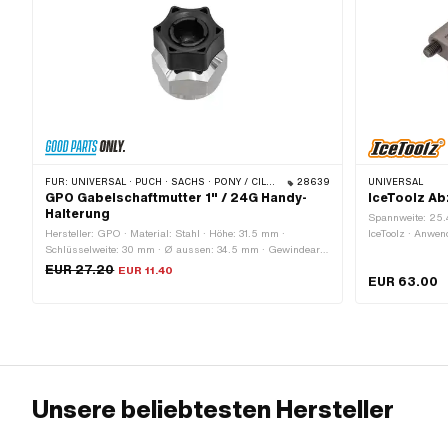
FÜR:
UNIVERSAL · PUCH · SACHS · PONY / CILO (BETA 521 & 512) · PIAGGIO · ZÜNDAPP BELMONDO · SOLEX · TOMOS
28639
UNIVERSAL
GPO Gabelschaftmutter 1" / 24G Handy-
IceToolz Ab
Halterung
Spannweite: 25.
Hersteller: GPO · Material: Stahl · Höhe: 31.5 mm ·
IceToolz · Anwe
Schlüsselweite: 30 mm · Ø aussen: 34.5 mm · Gewindeart:
Material: Stahl ·
FG25.4 (1" 24G) · Gewindelänge: 11 mm
EUR 27.20
EUR 11.40
EUR 63.00
Unsere beliebtesten Hersteller