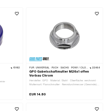
15182
FÜR:
UNIVERSAL · PUCH · SACHS · PONY / CILO (BETA 521 & 512) · ZÜNDAPP BELMONDO · TOMOS
22464
GPO Gabelschaftmutter M26x1 offen
Vorbau Chrom
Hersteller: GPO · Material: Stahl · Oberfläche: verchromt ·
emie ·
Mutternart: Flanschmutter · Nenndurchmesser (Gewinde):
26 mm · Antrieb: Aussensechskant · Höhe: 14 mm ·
 °C
Schlüsselweite: 30 mm · Ø innen: 22.1 mm · Gewindetiefe:
EUR 14.80
11.5 mm · Ø aussen: 36.5 mm · Gewindeart: MF26x1
(Feingewinde)