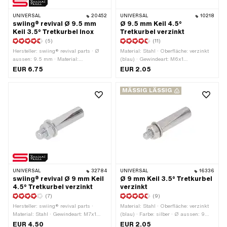
UNIVERSAL
20452
UNIVERSAL
10218
swiing® revival Ø 9.5 mm
Ø 9.5 mm Keil 4.5°
Keil 3.5° Tretkurbel Inox
Tretkurbel verzinkt
(5)
(11)
Hersteller: swiing® revival parts · Ø
Material: Stahl · Oberfläche: verzinkt
aussen: 9.5 mm · Material:
(blau) · Gewindeart: M6x1
Chromstahl (umgangssprachlich
(Standardgewinde) · Farbe: silber ·
EUR 6.75
EUR 2.05
bekannt als Nirosta) · Gewindeart:
Winkel Kurbelkeil: 4.5° ·
M7x1 (Standardgewinde) · Winkel
Gesamtlänge: 43 mm · Ø aussen: 9.5
MÄSSIG LÄSSIG
Kurbelkeil: 3.5° · Gesamtlänge: 44 mm
mm
UNIVERSAL
32784
UNIVERSAL
16336
swiing® revival Ø 9 mm Keil
Ø 9 mm Keil 3.5° Tretkurbel
4.5° Tretkurbel verzinkt
verzinkt
(7)
(9)
Hersteller: swiing® revival parts ·
Material: Stahl · Oberfläche: verzinkt
Material: Stahl · Gewindeart: M7x1
(blau) · Farbe: silber · Ø aussen: 9
(Standardgewinde) · Farbe: silber · Ø
mm · Gewindeart: M6x1
EUR 4.50
EUR 2.05