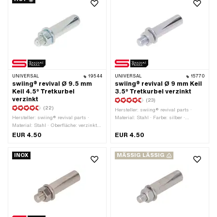
UNIVERSAL
19544
UNIVERSAL
15770
swiing® revival Ø 9.5 mm
swiing® revival Ø 9 mm Keil
Keil 4.5° Tretkurbel
3.5° Tretkurbel verzinkt
verzinkt
(23)
(22)
Hersteller: swiing® revival parts ·
Hersteller: swiing® revival parts ·
Material: Stahl · Farbe: silber ·
Material: Stahl · Oberfläche: verzinkt
Oberfläche: verzinkt (blau) ·
(blau) · Farbe: silber · Gewindeart:
Gewindeart: M7x1 (Standardgewinde)
EUR 4.50
EUR 4.50
M7x1 (Standardgewinde) · Winkel
· Winkel Kurbelkeil: 3.5° · Ø aussen: 9
Kurbelkeil: 4.5° · Ø aussen: 9.5 mm ·
mm · Gesamtlänge: 43 mm
INOX
MÄSSIG LÄSSIG
Gesamtlänge: 43 mm