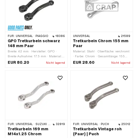
FÜR:
UNIVERSAL · PIAGGIO
18386
UNIVERSAL
21589
GPO Tretkurbeln schwarz
Tretkurbeln Chrom 155 mm
148 mm Paar
Paar
Breite: 42 mm · Hersteller: GPO ·
Material: Stahl · Oberfläche: verchromt
Breite Aufnahme: 17.5 mm · Material:
· Farbe: Chrom · Gesamtlänge: 155
Stahl · Oberfläche: lackiert · Farbe:
mm · Kurbellänge (Mitte-Mitte): 125
EUR 80.20
EUR 28.60
Nicht lagernd
Nicht lagernd
schwarz · Kurbellänge (Mitte-Mitte):
mm · Ø Tretkeil: 9 mm · Kröpfung
120 mm · Gewindeart: FG14.3 (9/16"
(Versatz): 30 mm · Gewindeart:
20G) · Ø Tretkeil: 9 mm · Ø
MF14x1.25 (Feingewinde)
Tretachse: 16 mm · Kröpfung
(Versatz): 30 mm · Gesamtlänge: 148
mm
FÜR:
UNIVERSAL · SUZUKI · PEUGEOT
32819
FÜR:
UNIVERSAL · PUCH
25012
Tretkurbeln 169 mm
Tretkurbeln Vintage roh
M14x1.25 Chrom
(Paar) | Puch