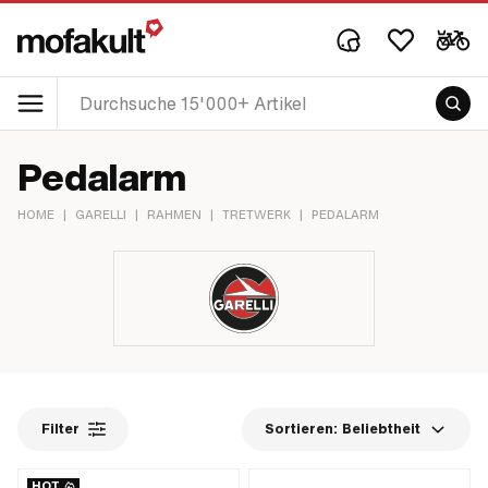
Pedalarm
HOME
|
GARELLI
|
RAHMEN
|
TRETWERK
|
PEDALARM
Filter
Sortieren:
Beliebtheit
HOT