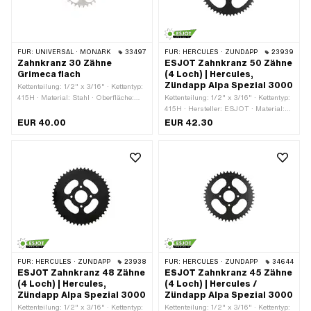
FÜR:
UNIVERSAL · MONARK
33497
FÜR:
HERCULES · ZÜNDAPP
23939
Zahnkranz 30 Zähne
ESJOT Zahnkranz 50 Zähne
Grimeca flach
(4 Loch) | Hercules,
Zündapp Alpa Spezial 3000
Kettenteilung: 1/2" x 3/16" · Kettentyp:
415H · Material: Stahl · Oberfläche:
Kettenteilung: 1/2" x 3/16" · Kettentyp:
verzinkt (blau) · Anzahl Zähne: 30
415H · Hersteller: ESJOT · Material:
Stk. · Dicke: 4.5 mm · Ø innen: 46 mm
Stahl · Oberfläche: lackiert · Farbe:
EUR 40.00
EUR 42.30
· Anzahl Befestigungspunkte: 4 Stk.
schwarz · Anzahl Zähne: 50 Stk. · Ø
Lochkreis: 66 mm · Dicke: 4 mm · Ø
innen: 42.5 mm · Ø Befestigungsloch:
7.4 mm · Anzahl Befestigungspunkte:
4 Stk.
FÜR:
HERCULES · ZÜNDAPP
23938
FÜR:
HERCULES · ZÜNDAPP
34644
ESJOT Zahnkranz 48 Zähne
ESJOT Zahnkranz 45 Zähne
(4 Loch) | Hercules,
(4 Loch) | Hercules /
Zündapp Alpa Spezial 3000
Zündapp Alpa Spezial 3000
Kettenteilung: 1/2" x 3/16" · Kettentyp:
Kettenteilung: 1/2" x 3/16" · Kettentyp: