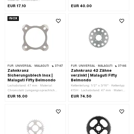
(umgangssprachlich bekannt als
· Anzahl Befestigungspunkte: 4 Stk.
EUR 17.10
EUR 40.00
Nirosta) · Anzahl Lappen: 6 Stk. · Ø
Lochkreis: 115 mm · Dicke: 1 mm
INOX
FÜR:
UNIVERSAL · MALAGUTI
37147
FÜR:
UNIVERSAL · MALAGUTI
37146
Zahnkranz
Zahnkranz 42 Zähne
Sicherungsblech Inox |
verzinkt | Malaguti Fifty
Malaguti Fifty Belmondo
Belmondo
Lochabstand: 47 mm · Material:
Kettenteilung: 1/2" x 3/16" · Kettentyp:
Chromstahl (umgangssprachlich
415H · Lochabstand: 47 mm · Material:
bekannt als Nirosta) · Ø Lochkreis:
Stahl · Oberfläche: verzinkt (blau) ·
EUR 16.00
EUR 74.50
66.5 mm · Dicke: 1.1 mm · Ø innen:
Anzahl Zähne: 42 Stk. · Ø Lochkreis:
50 mm · Lochabstand 2: 47 mm · Ø
66.5 mm · Dicke: 4 mm · Ø innen: 50
Befestigungsloch: 6.5 mm · Anzahl
mm · Lochabstand 2: 47 mm · Ø
Befestigungspunkte: 4 Stk.
Befestigungsloch: 6.5 mm · Anzahl
Befestigungspunkte: 4 Stk.