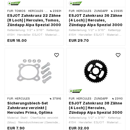
FÜR:
TOMOS · HERCULES · ZÜNDAPP
23931
FÜR:
HERCULES · ZÜNDAPP
23935
ESJOT Zahnkranz 22 Zähne
ESJOT Zahnkranz 36 Zähne
(8 Loch) | Hercules, Tomos,
(4 Loch) | Hercules,
Zündapp Alpa Spezial 3000
Zündapp Alpa Spezial 3000
Kettenteilung: 1/2" x 3/16" · Kettentyp:
Kettenteilung: 1/2" x 3/16" · Kettentyp:
415H · Hersteller: ESJOT · Material:
415H · Hersteller: ESJOT · Material:
Stahl · Oberfläche: lackiert · Farbe:
Stahl · Oberfläche: lackiert · Farbe:
EUR 16.00
EUR 29.70
schwarz · Anzahl Zähne: 22 Stk. · Ø
schwarz · Anzahl Zähne: 36 Stk. · Ø
Lochkreis: 60.5 mm · Ø Lochkreis: 66
Lochkreis: 66 mm · Ø innen: 42.5 mm
mm · Dicke: 4 mm · Ø innen: 42.5 mm
· Ø Befestigungsloch: 7.4 mm · Anzahl
· Ø Befestigungsloch: 7.4 mm · Anzahl
Befestigungspunkte: 4 Stk.
Befestigungspunkte: 4 Stk. · Anzahl
Befestigungspunkte: 8 Stk.
FÜR:
HERCULES
37916
FÜR:
HERCULES · ZÜNDAPP
23110
Sicherungsblech-Set
ESJOT Zahnkranz 38 Zähne
Zahnkranz verzinkt |
(4 Loch) | Hercules,
Hercules Prima, Optima
Zündapp Alpa Spezial 3000
Material: Stahl · Oberfläche: verzinkt
Kettenteilung: 1/2" x 3/16" · Kettentyp:
(blau) · Nenndurchmesser (Gewinde):
415H · Hersteller: ESJOT · Material:
7 mm · Anzahl Lappen: 4 Stk. ·
Stahl · Oberfläche: lackiert · Farbe:
EUR 7.90
EUR 32.00