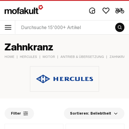
Zahnkranz
HOME
|
HERCULES
|
MOTOR
|
ANTRIEB & ÜBERSETZUNG
|
ZAHNKRAN
Filter
Sortieren:
Beliebtheit