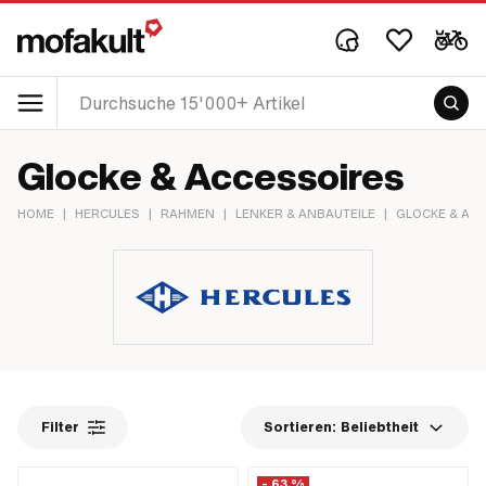
Glocke & Accessoires
HOME
|
HERCULES
|
RAHMEN
|
LENKER & ANBAUTEILE
|
GLOCKE & AC
Filter
Sortieren:
Beliebtheit
- 63 %