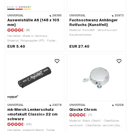
UNIVERSAL
28385
UNIVERSAL
25973
Ausweishülle A6 (148 x 105
Fuchsschwanz Anhänger
mm)
Rotfuchs (Kunstfell)
(8)
Material: Kunstfell · Verschlussart:
Karabinerhaken
Hersteller: Made in Germany ·
Material: Polypropylen (PP) · Farbe:
transparent · Breite: 148 mm · DIN
EUR 5.40
EUR 27.40
Format: A6 · Gesamtlänge: 105 mm
UNIVERSAL
24078
UNIVERSAL
10228
mk-Merch Lenkerschutz
Glocke Chrom
«mofakult Classic» 22 cm
(7)
schwarz
Material: Blech (Stahl) · Oberfläche:
(10)
verchromt · Oberfläche: verzinkt (blau)
Hersteller: mofakult Merch · Farbe:
· Farbe: Chrom · Breite: 58 mm · Höhe: