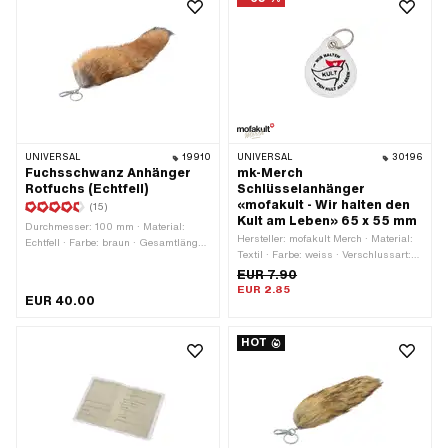
UNIVERSAL
19910
UNIVERSAL
30196
Fuchsschwanz Anhänger
mk-Merch
Rotfuchs (Echtfell)
Schlüsselanhänger
«mofakult - Wir halten den
(15)
Kult am Leben» 65 x 55 mm
Durchmesser: 100 mm · Material:
Hersteller: mofakult Merch · Material:
Echtfell · Farbe: braun · Gesamtlänge:
Textil · Farbe: weiss · Verschlussart:
400 mm · Verschlussart:
Schlüsselring · Gesamtlänge: 65 mm
EUR 7.90
Karabinerhaken
· Breite: 55 mm
EUR 2.85
EUR 40.00
HOT