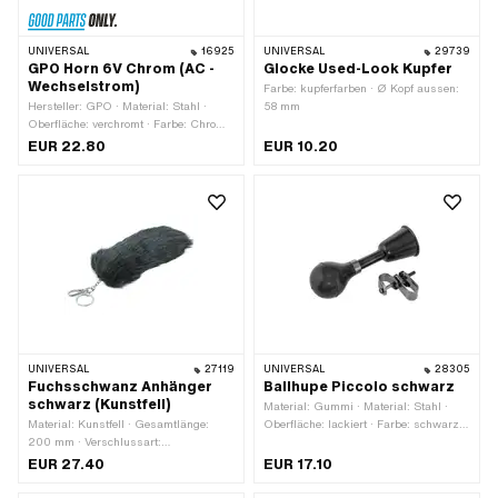
UNIVERSAL
16925
UNIVERSAL
29739
GPO Horn 6V Chrom (AC -
Glocke Used-Look Kupfer
Wechselstrom)
Farbe: kupferfarben · Ø Kopf aussen:
Hersteller: GPO · Material: Stahl ·
58 mm
Oberfläche: verchromt · Farbe: Chrom ·
Spannung: 6 V · Stromart:
EUR 22.80
EUR 10.20
Wechselstrom (AC) · Ø
Schraubenaufnahme: 6.3 mm ·
Gesamtlänge: 105 mm · Breite: 71.3
mm · Höhe: 36 mm · Ø aussen: 70
mm · Befestigungsart: Schrauben ·
Anzahl Befestigungspunkte: 2 Stk.
UNIVERSAL
27119
UNIVERSAL
28305
Fuchsschwanz Anhänger
Ballhupe Piccolo schwarz
schwarz (Kunstfell)
Material: Gummi · Material: Stahl ·
Material: Kunstfell · Gesamtlänge:
Oberfläche: lackiert · Farbe: schwarz ·
200 mm · Verschlussart:
Ø Kopf aussen: 75 mm ·
Karabinerhaken
Gesamtlänge: 140 mm
EUR 27.40
EUR 17.10