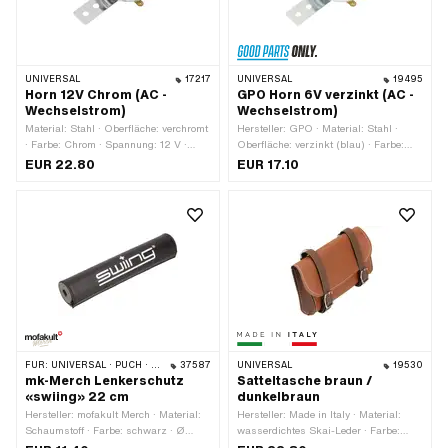
UNIVERSAL
17217
UNIVERSAL
19495
Horn 12V Chrom (AC -
GPO Horn 6V verzinkt (AC -
Wechselstrom)
Wechselstrom)
Material: Stahl · Oberfläche: verchromt
Hersteller: GPO · Material: Stahl ·
· Farbe: Chrom · Spannung: 12 V ·
Oberfläche: verzinkt (blau) · Farbe:
Stromart: Wechselstrom (AC) · Ø
silber · Spannung: 6 V · Stromart:
EUR 22.80
EUR 17.10
Schraubenaufnahme: 6.3 mm ·
Wechselstrom (AC) · Ø
Gesamtlänge: 105 mm · Breite: 71.3
Schraubenaufnahme: 6.3 mm ·
mm · Höhe: 36 mm · Ø aussen: 70
Gesamtlänge: 105 mm · Breite: 71.3
mm · Befestigungsart: Schrauben ·
mm · Höhe: 36 mm · Ø aussen: 70
Anzahl Befestigungspunkte: 2 Stk.
mm · Befestigungsart: Schrauben ·
Anzahl Befestigungspunkte: 2 Stk.
FÜR:
UNIVERSAL · PUCH · SACHS · PONY / CILO (BETA 521 & 512) · PIAGGIO · ZÜNDAPP BELMONDO · TOMOS · CILO · HERCULES · KREIDLER · ZÜNDAPP
37587
UNIVERSAL
19530
mk-Merch Lenkerschutz
Satteltasche braun /
«swiing» 22 cm
dunkelbraun
Hersteller: mofakult Merch · Material:
Hersteller: Made in Italy · Material:
Schaumstoff · Farbe: schwarz · Ø
wasserdichtes Skai-Leder · Farbe:
innen: 13 mm · Ø aussen: 40 mm ·
braun · Gesamtlänge: 165 mm ·