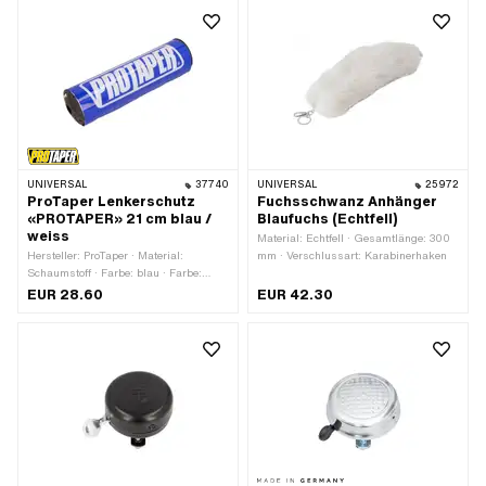
UNIVERSAL
37740
UNIVERSAL
25972
ProTaper Lenkerschutz
Fuchsschwanz Anhänger
«PROTAPER» 21 cm blau /
Blaufuchs (Echtfell)
weiss
Material: Echtfell · Gesamtlänge: 300
Hersteller: ProTaper · Material:
mm · Verschlussart: Karabinerhaken
Schaumstoff · Farbe: blau · Farbe:
weiss · Gesamtlänge: 210 mm · Ø
EUR 28.60
EUR 42.30
innen: 12 mm · Ø aussen: 53 mm