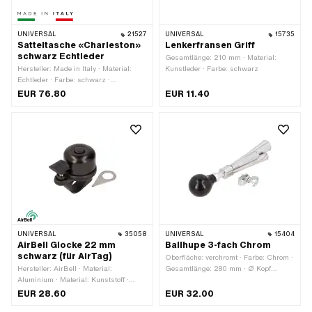
UNIVERSAL
21527
UNIVERSAL
15735
Satteltasche «Charleston»
Lenkerfransen Griff
schwarz Echtleder
Gesamtlänge: 210 mm · Material:
Hersteller: Made in Italy · Material:
Kunstleder · Farbe: schwarz
Echtleder · Farbe: schwarz ·
Gesamtlänge: 170 mm · Breite: 45 mm
EUR 76.80
EUR 11.40
· Höhe: 75 mm · Abstand zueinander:
105 mm · Befestigungsart: Ringe ·
Anzahl Befestigungspunkte: 2 Stk.
UNIVERSAL
35058
UNIVERSAL
15404
AirBell Glocke 22 mm
Ballhupe 3-fach Chrom
schwarz (für AirTag)
Oberfläche: verchromt · Farbe: Chrom ·
Hersteller: AirBell · Material:
Gesamtlänge: 280 mm · Ø Kopf
Aluminium · Material: Kunststoff ·
aussen: 70 mm
Oberfläche: lackiert · Farbe: schwarz ·
EUR 28.60
EUR 32.00
Gesamtlänge: 55 mm · Höhe: 31 mm ·