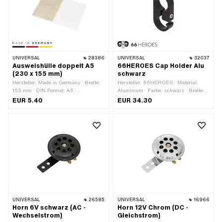
UNIVERSAL
28386
UNIVERSAL
32037
Ausweishülle doppelt A5
66HEROES Cap Holder Alu
(230 x 155 mm)
schwarz
Hersteller: Made in Germany · Breite:
Hersteller: 66HEROES · Material:
155 mm · DIN Format: A5 ·
Aluminium · Farbe: schwarz · Breite:
Gesamtlänge: 230 mm
10 mm · Ø innen: 22 mm · Höhe: 56
EUR 5.40
EUR 34.30
mm · Oberfläche: eloxiert ·
Gesamtlänge: 28 mm ·
Gewindegrösse: M4
UNIVERSAL
26585
UNIVERSAL
16966
Horn 6V schwarz (AC -
Horn 12V Chrom (DC -
Wechselstrom)
Gleichstrom)