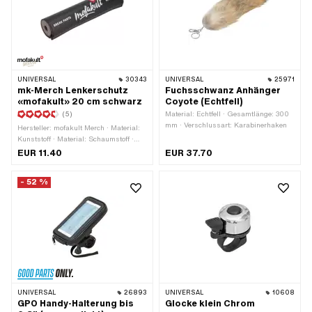
UNIVERSAL
30343
UNIVERSAL
25971
mk-Merch Lenkerschutz
Fuchsschwanz Anhänger
«mofakult» 20 cm schwarz
Coyote (Echtfell)
(5)
Material: Echtfell · Gesamtlänge: 300
mm · Verschlussart: Karabinerhaken
Hersteller: mofakult Merch · Material:
Kunststoff · Material: Schaumstoff ·
Farbe: rot · Farbe: schwarz-matt ·
EUR 11.40
EUR 37.70
Farbe: weiss · Gesamtlänge: 200 mm
· Ø innen: 13 mm · Ø aussen: 40 mm
- 52 %
UNIVERSAL
26893
UNIVERSAL
10608
GPO Handy-Halterung bis
Glocke klein Chrom