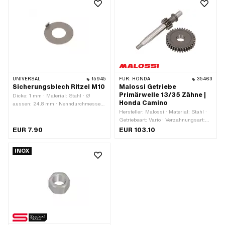
UNIVERSAL
15945
FÜR:
HONDA
35463
Sicherungsblech Ritzel M10
Malossi Getriebe
Primärwelle 13/35 Zähne |
Dicke: 1 mm · Material: Stahl · Ø
Honda Camino
aussen: 24.8 mm · Nenndurchmesser
(Gewinde): 10 mm · Ø innen: 12 mm ·
Hersteller: Malossi · Material: Stahl ·
Anzahl Lappen: 1 Stk. ·
Getriebeart: Vario · Verzahnungsart:
Gewindegrösse: M10
geradeverzahnt · Ø innen: 15.2 mm ·
EUR 7.90
EUR 103.10
Oberfläche: gehärtet · Anzahl Zähne:
13 Stk. · Anzahl Zähne: 35 Stk. ·
INOX
Anwendungsbereich: Racing