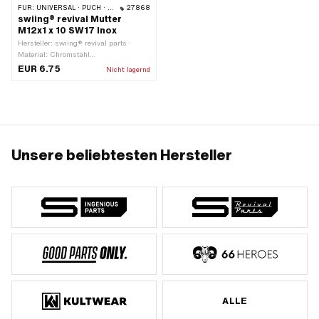
FÜR:
UNIVERSAL · PUCH · SACHS
27868
swiing® revival Mutter
M12x1 x 10 SW17 Inox
Hersteller: swiing® revival parts ·
Material: Chromstahl
(umgangssprachlich bekannt als
EUR 6.75
Nicht lagernd
Nirosta) · Gewindeart: MF12x1
(Feingewinde) · Mutternart:
Sechskantmutter · Höhe: 10 mm ·
Nenndurchmesser (Gewinde): 12 mm ·
Antrieb: Aussensechskant ·
Schlüsselweite: 17 mm ·
Festigkeitsklasse: 8
Unsere beliebtesten Hersteller
ALLE