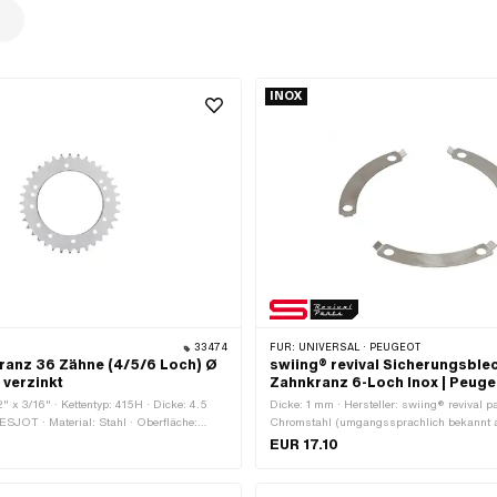
INOX
33474
FÜR:
UNIVERSAL · PEUGEOT
ranz 36 Zähne (4/5/6 Loch) Ø
swiing® revival Sicherungsble
 verzinkt
Zahnkranz 6-Loch Inox | Peuge
2" x 3/16" · Kettentyp: 415H · Dicke: 4.5
Dicke: 1 mm · Hersteller: swiing® revival pa
 ESJOT · Material: Stahl · Oberfläche:
Chromstahl (umgangssprachlich bekannt al
· Farbe: silber · Ø innen: 98 mm · Anzahl
Anzahl Lappen: 6 Stk. · Ø Lochkreis: 115
EUR 17.10
· Ø Befestigungsloch: 6.6 mm · Anzahl
te: 4 Stk. · Anzahl Befestigungspunkte: 5
festigungspunkte: 6 Stk. · Ø Lochkreis: 115