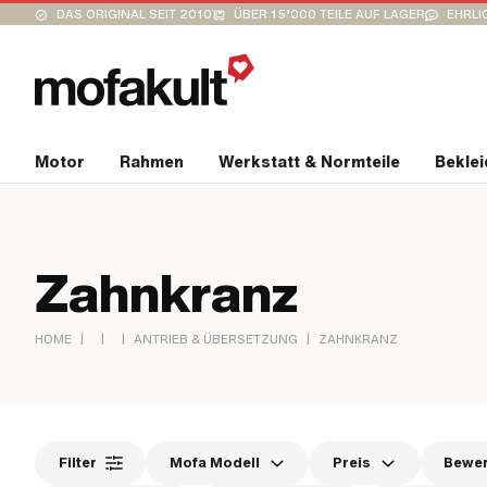
DAS ORIGINAL SEIT 2010
ÜBER 15’000 TEILE AUF LAGER
EHRLI
Motor
Rahmen
Werkstatt & Normteile
Bekle
Zahnkranz
|
|
|
|
HOME
ANTRIEB & ÜBERSETZUNG
ZAHNKRANZ
Filter
Mofa Modell
Preis
Bewe