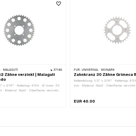
 · MALAGUTI
37146
FÜR:
UNIVERSAL · MONARK
2 Zähne verzinkt | Malaguti
Zahnkranz 30 Zähne Grimeca f
ndo
Kettenteilung: 1/2" x 3/16" · Kettentyp: 415
2" x 3/16" · Kettentyp: 415H · Ø innen: 50
mm · Material: Stahl · Oberfläche: verzinkt
 · Material: Stahl · Oberfläche: verzinkt
46 mm · Anzahl Zähne: 30 Stk. · Anzahl
stigungsloch: 6.5 mm · Anzahl Zähne: 42
Befestigungspunkte: 4 Stk.
festigungspunkte: 4 Stk. · Lochabstand: 47
EUR 40.00
nd 2: 47 mm · Ø Lochkreis: 66.5 mm