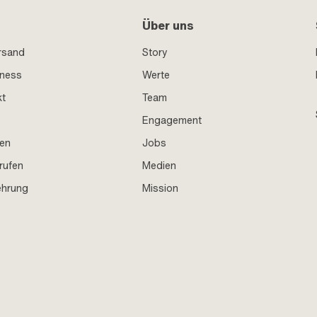
Über uns
rsand
Story
iness
Werte
kt
Team
Engagement
en
Jobs
rufen
Medien
ehrung
Mission