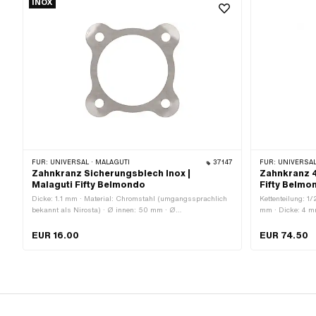
INOX
mm
mm
FÜR:
UNIVERSAL · MALAGUTI
37147
FÜR:
UNIVERSAL
Zahnkranz Sicherungsblech Inox |
Zahnkranz 4
Malaguti Fifty Belmondo
Fifty Belmo
Dicke: 1.1 mm · Material: Chromstahl (umgangssprachlich
Kettenteilung: 1/
bekannt als Nirosta) · Ø innen: 50 mm · Ø
mm · Dicke: 4 mm
Befestigungsloch: 6.5 mm · Anzahl Befestigungspunkte: 4
(blau) · Ø Befe
Stk. · Lochabstand: 47 mm · Lochabstand 2: 47 mm · Ø
Stk. · Anzahl Be
EUR 16.00
EUR 74.50
Lochkreis: 66.5 mm
mm · Lochabsta