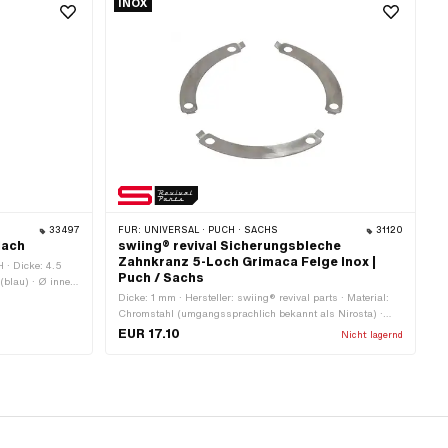
INOX
33497
FÜR:
UNIVERSAL · PUCH · SACHS
31120
lach
swiing® revival Sicherungsbleche
Zahnkranz 5-Loch Grimaca Felge Inox |
H · Dicke: 4.5
Puch / Sachs
 (blau) · Ø innen:
Dicke: 1 mm · Hersteller: swiing® revival parts · Material:
Chromstahl (umgangssprachlich bekannt als Nirosta) ·
Anzahl Lappen: 6 Stk. · Ø Lochkreis: 115 mm
EUR 17.10
Nicht lagernd