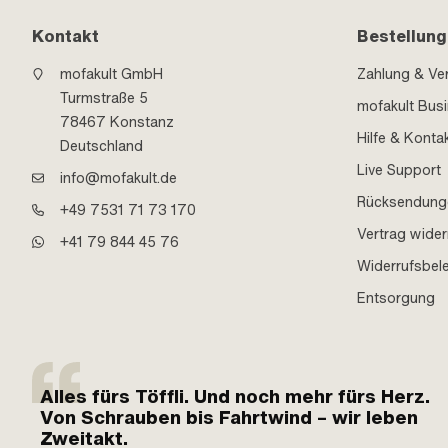
Kontakt
Bestellung
mofakult GmbH
Zahlung & Ve
Turmstraße 5
mofakult Bus
78467 Konstanz
Hilfe & Konta
Deutschland
Live Support
info@mofakult.de
Rücksendung
+49 7531 71 73 170
Vertrag wider
+41 79 844 45 76
Widerrufsbel
Entsorgung
Alles fürs Töffli. Und noch mehr fürs Herz.
Von Schrauben bis Fahrtwind – wir leben
Zweitakt.