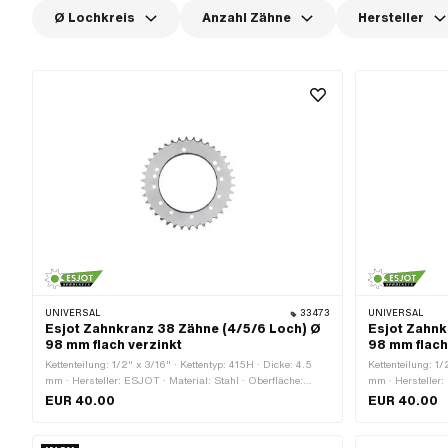
Ø Lochkreis
Anzahl Zähne
Hersteller
UNIVERSAL
33473
UNIVERSAL
Esjot Zahnkranz 38 Zähne (4/5/6 Loch) Ø
Esjot Zahnk
98 mm flach verzinkt
98 mm flach
Kettenteilung: 1/2" x 3/16" · Kettentyp: 415H · Dicke: 4.5
Kettenteilung: 1/
mm · Hersteller: ESJOT · Material: Stahl · Oberfläche:
mm · Hersteller:
verzinkt (blau) · Farbe: silber · Ø innen: 98 mm · Anzahl
verzinkt (blau) 
EUR 40.00
EUR 40.00
Zähne: 38 Stk. · Ø Befestigungsloch: 6.6 mm · Anzahl
Zähne: 36 Stk. 
Befestigungspunkte: 4 Stk. · Anzahl Befestigungspunkte: 5
Befestigungspunk
Stk. · Anzahl Befestigungspunkte: 6 Stk. · Ø Lochkreis: 115
Stk. · Anzahl Be