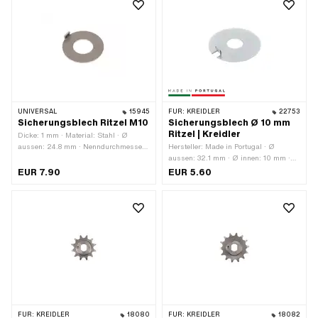
UNIVERSAL
15945
FÜR:
KREIDLER
22753
Sicherungsblech Ritzel M10
Sicherungsblech Ø 10 mm
Ritzel | Kreidler
Dicke: 1 mm · Material: Stahl · Ø
aussen: 24.8 mm · Nenndurchmesser
Hersteller: Made in Portugal · Ø
(Gewinde): 10 mm · Ø innen: 12 mm ·
aussen: 32.1 mm · Ø innen: 10 mm ·
Anzahl Lappen: 1 Stk. ·
Anzahl Lappen: 1 Stk. · Gesamtlänge:
EUR 7.90
EUR 5.60
Gewindegrösse: M10
3.2 mm
FÜR:
KREIDLER
18080
FÜR:
KREIDLER
18082