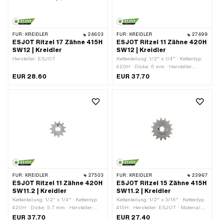
FÜR:
KREIDLER
24603
FÜR:
KREIDLER
27499
ESJOT Ritzel 17 Zähne 415H
ESJOT Ritzel 11 Zähne 420H
SW12 | Kreidler
SW12 | Kreidler
Hersteller: ESJOT
Kettenteilung: 1/2" x 1/4" · Kettentyp:
420H · Dicke: 6 mm · Hersteller:
ESJOT · Material: Stahl ·
EUR 28.60
EUR 37.70
Aufnahmeart: Ø15 x SW12 ·
Oberfläche: roh · Anzahl Zähne: 11 Stk.
· Gesamtdicke: 7 mm
FÜR:
KREIDLER
27503
FÜR:
KREIDLER
23967
ESJOT Ritzel 11 Zähne 420H
ESJOT Ritzel 15 Zähne 415H
SW11.2 | Kreidler
SW11.2 | Kreidler
Kettenteilung: 1/2" x 1/4" · Kettentyp:
Kettenteilung: 1/2" x 3/16" · Kettentyp:
420H · Dicke: 5.7 mm · Hersteller:
415H · Hersteller: ESJOT · Material:
ESJOT · Material: Stahl ·
Stahl · Aufnahmeart: Ø14.85 x SW11.2
EUR 37.70
EUR 27.40