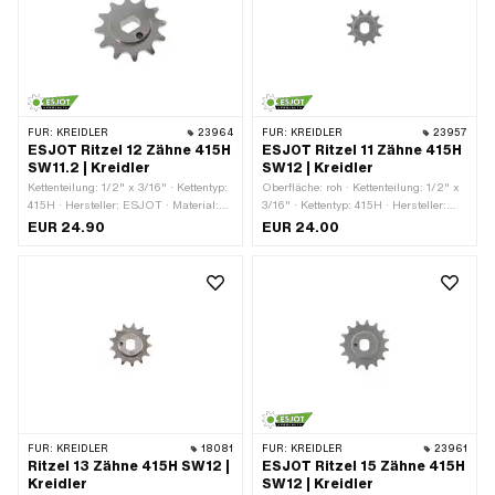
FÜR:
KREIDLER
23964
FÜR:
KREIDLER
23957
ESJOT Ritzel 12 Zähne 415H
ESJOT Ritzel 11 Zähne 415H
SW11.2 | Kreidler
SW12 | Kreidler
Kettenteilung: 1/2" x 3/16" · Kettentyp:
Oberfläche: roh · Kettenteilung: 1/2" x
415H · Hersteller: ESJOT · Material:
3/16" · Kettentyp: 415H · Hersteller:
Stahl · Aufnahmeart: Ø14.85 x SW11.2
ESJOT · Material: Stahl · Anzahl
EUR 24.90
EUR 24.00
· Oberfläche: roh · Anzahl Zähne: 12
Zähne: 11 Stk. · Aufnahmeart: Ø15 x
Stk. · Gesamtdicke: 9.9 mm
SW12 · Dicke: 4.5 mm · Gesamtdicke:
7 mm
FÜR:
KREIDLER
18081
FÜR:
KREIDLER
23961
Ritzel 13 Zähne 415H SW12 |
ESJOT Ritzel 15 Zähne 415H
Kreidler
SW12 | Kreidler