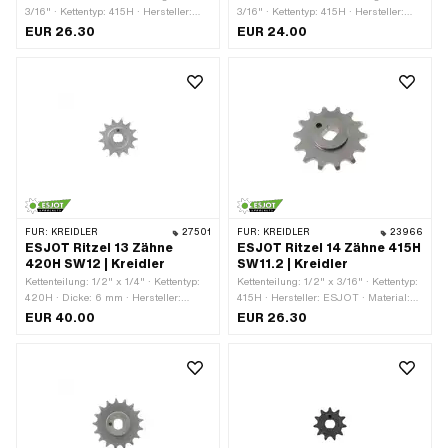
3/16" · Kettentyp: 415H · Hersteller:
3/16" · Kettentyp: 415H · Hersteller:
ESJOT · Material: Stahl · Anzahl
ESJOT · Material: Stahl · Anzahl
EUR 26.30
EUR 24.00
Zähne: 14 Stk. · Aufnahmeart: Ø15 x
Zähne: 13 Stk. · Aufnahmeart: Ø15 x
SW12 · Dicke: 4.5 mm · Gesamtdicke:
SW12 · Dicke: 4.5 mm · Gesamtdicke:
7 mm
7 mm
FÜR:
KREIDLER
27501
FÜR:
KREIDLER
23966
ESJOT Ritzel 13 Zähne
ESJOT Ritzel 14 Zähne 415H
420H SW12 | Kreidler
SW11.2 | Kreidler
Kettenteilung: 1/2" x 1/4" · Kettentyp:
Kettenteilung: 1/2" x 3/16" · Kettentyp:
420H · Dicke: 6 mm · Hersteller:
415H · Hersteller: ESJOT · Material:
ESJOT · Material: Stahl ·
Stahl · Aufnahmeart: Ø14.85 x SW11.2
EUR 40.00
EUR 26.30
Aufnahmeart: Ø15 x SW12 ·
· Oberfläche: roh · Anzahl Zähne: 14
Oberfläche: roh · Anzahl Zähne: 13
Stk. · Gesamtdicke: 9.9 mm
Stk. · Gesamtdicke: 7 mm