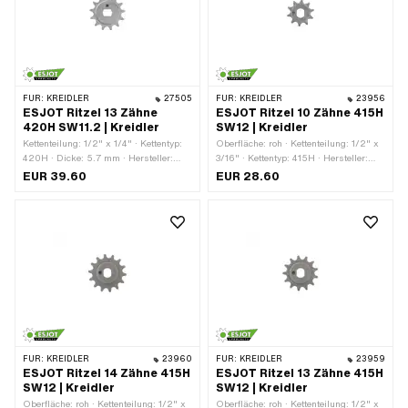
FÜR:
KREIDLER
27505
FÜR:
KREIDLER
23956
ESJOT Ritzel 13 Zähne
ESJOT Ritzel 10 Zähne 415H
420H SW11.2 | Kreidler
SW12 | Kreidler
Kettenteilung: 1/2" x 1/4" · Kettentyp:
Oberfläche: roh · Kettenteilung: 1/2" x
420H · Dicke: 5.7 mm · Hersteller:
3/16" · Kettentyp: 415H · Hersteller:
ESJOT · Material: Stahl ·
ESJOT · Material: Stahl · Anzahl
EUR 39.60
EUR 28.60
Aufnahmeart: Ø15 x SW11.2 ·
Zähne: 10 Stk. · Aufnahmeart: Ø15 x
Oberfläche: roh · Anzahl Zähne: 13
SW12 · Dicke: 4.5 mm · Gesamtdicke:
Stk. · Gesamtdicke: 9.5 mm
7 mm
FÜR:
KREIDLER
23960
FÜR:
KREIDLER
23959
ESJOT Ritzel 14 Zähne 415H
ESJOT Ritzel 13 Zähne 415H
SW12 | Kreidler
SW12 | Kreidler
Oberfläche: roh · Kettenteilung: 1/2" x
Oberfläche: roh · Kettenteilung: 1/2" x