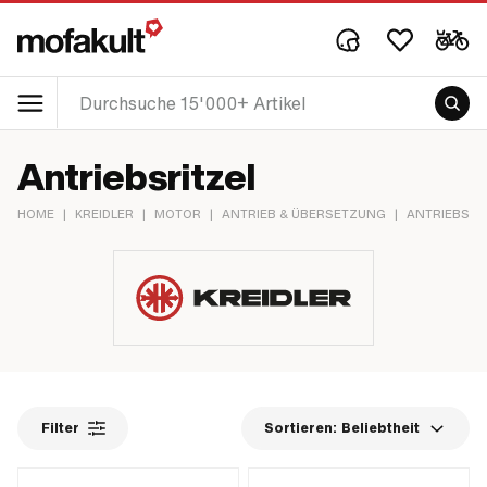
Antriebsritzel
HOME
|
KREIDLER
|
MOTOR
|
ANTRIEB & ÜBERSETZUNG
|
ANTRIEBSRI
Filter
Sortieren:
Beliebtheit