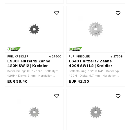
Aufnahmeart: Ø15 x SW11.2 ·
· Oberfläche: roh · Gesamtdicke: 9.9
Oberfläche: roh · Anzahl Zähne: 11 Stk.
mm
· Gesamtdicke: 9.5 mm
FÜR:
KREIDLER
27500
FÜR:
KREIDLER
27508
ESJOT Ritzel 12 Zähne
ESJOT Ritzel 17 Zähne
420H SW12 | Kreidler
420H SW11.2 | Kreidler
Kettenteilung: 1/2" x 1/4" · Kettentyp:
Kettenteilung: 1/2" x 1/4" · Kettentyp:
420H · Dicke: 6 mm · Hersteller:
420H · Dicke: 5.7 mm · Hersteller:
ESJOT · Material: Stahl ·
ESJOT · Material: Stahl ·
EUR 38.40
EUR 42.30
Aufnahmeart: Ø15 x SW12 ·
Aufnahmeart: Ø15 x SW11.2 ·
Oberfläche: roh · Anzahl Zähne: 12
Oberfläche: roh · Anzahl Zähne: 17
Stk. · Gesamtdicke: 7 mm
Stk. · Gesamtdicke: 9.5 mm