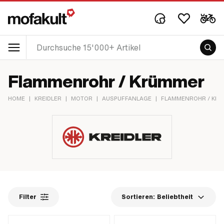
Flammenrohr / Krümmer
HOME
|
KREIDLER
|
MOTOR
|
AUSPUFFANLAGE
|
FLAMMENROHR / KR
Filter
Sortieren:
Beliebtheit