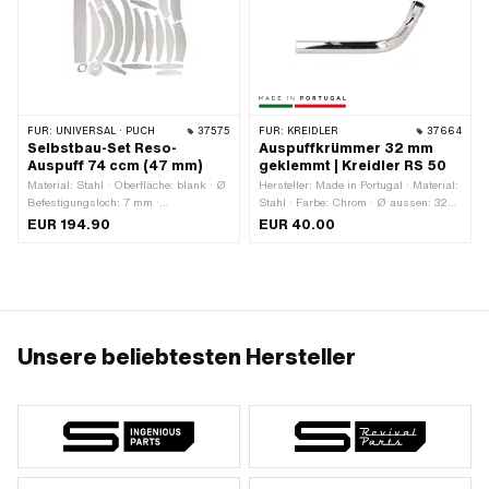
FÜR:
UNIVERSAL · PUCH
37575
FÜR:
KREIDLER
37664
Selbstbau-Set Reso-
Auspuffkrümmer 32 mm
Auspuff 74 ccm (47 mm)
geklemmt | Kreidler RS 50
Material: Stahl · Oberfläche: blank · Ø
Hersteller: Made in Portugal · Material:
Befestigungsloch: 7 mm ·
Stahl · Farbe: Chrom · Ø aussen: 32
Lochabstand: 43 mm
mm · Ø innen: 30 mm · Ø Anschluss
EUR 194.90
EUR 40.00
aussen: 32 mm · Befestigungsart:
Bride · Oberfläche: verchromt ·
Gesamtlänge: 300 mm · Befestigung
Flammenrohr: Bride
Unsere beliebtesten Hersteller