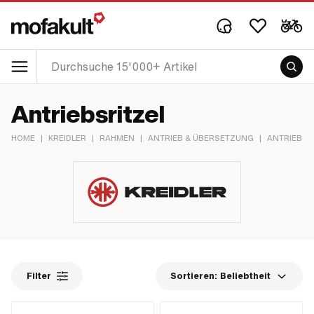
Antriebsritzel
HOME
|
KREIDLER
|
RAHMEN
|
ANTRIEB & ÜBERSETZUNG
|
ANTRIEBSR
Filter
Sortieren:
Beliebtheit