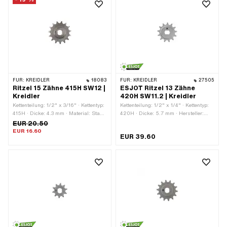
7 mm
7 mm
FÜR:
KREIDLER
18083
FÜR:
KREIDLER
27505
Ritzel 15 Zähne 415H SW12 |
ESJOT Ritzel 13 Zähne
Kreidler
420H SW11.2 | Kreidler
Kettenteilung: 1/2" x 3/16" · Kettentyp:
Kettenteilung: 1/2" x 1/4" · Kettentyp:
415H · Dicke: 4.3 mm · Material: Stahl
420H · Dicke: 5.7 mm · Hersteller:
· Aufnahmeart: Ø15 x SW12 ·
ESJOT · Material: Stahl ·
EUR 20.50
Oberfläche: roh · Anzahl Zähne: 15
Aufnahmeart: Ø15 x SW11.2 ·
EUR 16.60
EUR 39.60
Stk. · Gesamtdicke: 7 mm
Oberfläche: roh · Anzahl Zähne: 13
Stk. · Gesamtdicke: 9.5 mm