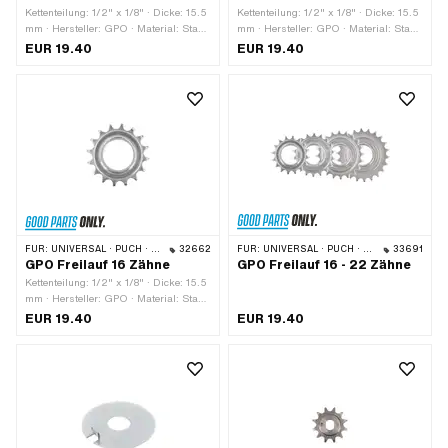
Kettenteilung: 1/2" x 1/8" · Dicke: 15.5
Kettenteilung: 1/2" x 1/8" · Dicke: 15.5
mm · Hersteller: GPO · Material: Stahl
mm · Hersteller: GPO · Material: Stahl
· Gewindeart: FG34.8 (1.37" 24G) ·
· Gewindeart: FG34.8 (1.37" 24G) ·
EUR 19.40
EUR 19.40
Oberfläche: verzinkt (blau) · Anzahl
Oberfläche: verzinkt (blau) · Anzahl
Zähne: 20 Stk.
Zähne: 18 Stk.
FÜR:
UNIVERSAL · PUCH · SACHS · PONY / CILO (BETA 521 & 512) · PIAGGIO · TOMOS
32662
FÜR:
UNIVERSAL · PUCH · SACHS · PONY / CILO (BETA 521 & 512) · PIAGGIO · TOMOS
33691
GPO Freilauf 16 Zähne
GPO Freilauf 16 - 22 Zähne
Kettenteilung: 1/2" x 1/8" · Dicke: 15.5
mm · Hersteller: GPO · Material: Stahl
· Gewindeart: FG34.8 (1.37" 24G) ·
EUR 19.40
EUR 19.40
Oberfläche: verzinkt (blau) · Anzahl
Zähne: 16 Stk.