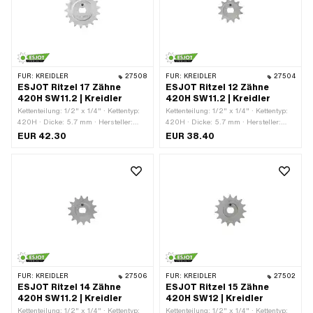
FÜR:
KREIDLER
27508
FÜR:
KREIDLER
27504
ESJOT Ritzel 17 Zähne
ESJOT Ritzel 12 Zähne
420H SW11.2 | Kreidler
420H SW11.2 | Kreidler
Kettenteilung: 1/2" x 1/4" · Kettentyp:
Kettenteilung: 1/2" x 1/4" · Kettentyp:
420H · Dicke: 5.7 mm · Hersteller:
420H · Dicke: 5.7 mm · Hersteller:
ESJOT · Material: Stahl ·
ESJOT · Material: Stahl ·
EUR 42.30
EUR 38.40
Aufnahmeart: Ø15 x SW11.2 ·
Aufnahmeart: Ø15 x SW11.2 ·
Oberfläche: roh · Anzahl Zähne: 17
Oberfläche: roh · Anzahl Zähne: 12
Stk. · Gesamtdicke: 9.5 mm
Stk. · Gesamtdicke: 9.5 mm
FÜR:
KREIDLER
27506
FÜR:
KREIDLER
27502
ESJOT Ritzel 14 Zähne
ESJOT Ritzel 15 Zähne
420H SW11.2 | Kreidler
420H SW12 | Kreidler
Kettenteilung: 1/2" x 1/4" · Kettentyp:
Kettenteilung: 1/2" x 1/4" · Kettentyp: