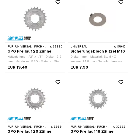
FÜR:
UNIVERSAL · PUCH · SACHS
32660
UNIVERSAL
15945
GPO Freilauf 22 Zähne
Sicherungsblech Ritzel M10
Kettenteilung: 1/2" x 1/8" · Dicke: 15.5
Dicke: 1 mm · Material: Stahl · Ø
mm · Hersteller: GPO · Material: Stahl
aussen: 24.8 mm · Nenndurchmesser
· Gewindeart: FG34.8 (1.37" 24G) ·
(Gewinde): 10 mm · Ø innen: 12 mm ·
EUR 19.40
EUR 7.90
Oberfläche: verzinkt (blau) · Anzahl
Anzahl Lappen: 1 Stk. ·
Zähne: 22 Stk.
Gewindegrösse: M10
FÜR:
UNIVERSAL · PUCH · SACHS
32661
FÜR:
UNIVERSAL · PUCH · SACHS · PONY / CILO (BETA 521 & 512) · PIAGGIO · TOMOS
32663
GPO Freilauf 20 Zähne
GPO Freilauf 18 Zähne