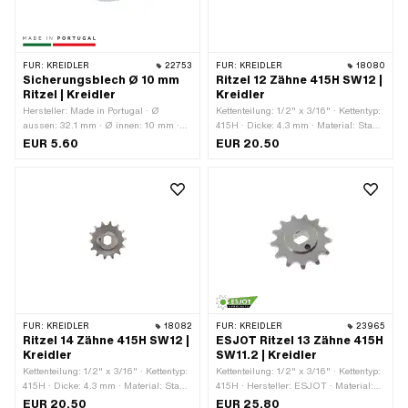
FÜR:
KREIDLER
22753
FÜR:
KREIDLER
18080
Sicherungsblech Ø 10 mm
Ritzel 12 Zähne 415H SW12 |
Ritzel | Kreidler
Kreidler
Hersteller: Made in Portugal · Ø
Kettenteilung: 1/2" x 3/16" · Kettentyp:
aussen: 32.1 mm · Ø innen: 10 mm ·
415H · Dicke: 4.3 mm · Material: Stahl
Anzahl Lappen: 1 Stk. · Gesamtlänge:
· Aufnahmeart: Ø15 x SW12 ·
EUR 5.60
EUR 20.50
3.2 mm
Oberfläche: roh · Anzahl Zähne: 12
Stk. · Gesamtdicke: 7 mm
FÜR:
KREIDLER
18082
FÜR:
KREIDLER
23965
Ritzel 14 Zähne 415H SW12 |
ESJOT Ritzel 13 Zähne 415H
Kreidler
SW11.2 | Kreidler
Kettenteilung: 1/2" x 3/16" · Kettentyp:
Kettenteilung: 1/2" x 3/16" · Kettentyp:
415H · Dicke: 4.3 mm · Material: Stahl
415H · Hersteller: ESJOT · Material:
· Aufnahmeart: Ø15 x SW12 ·
Stahl · Aufnahmeart: Ø14.85 x SW11.2
EUR 20.50
EUR 25.80