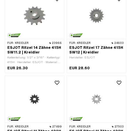
FÜR:
KREIDLER
23966
FÜR:
KREIDLER
24603
ESJOT Ritzel 14 Zähne 415H
ESJOT Ritzel 17 Zähne 415H
SW11.2 | Kreidler
SW12 | Kreidler
Kettenteilung: 1/2" x 3/16" · Kettentyp:
Hersteller: ESJOT
415H · Hersteller: ESJOT · Material:
Stahl · Aufnahmeart: Ø14.85 x SW11.2
EUR 26.30
EUR 28.60
· Oberfläche: roh · Anzahl Zähne: 14
Stk. · Gesamtdicke: 9.9 mm
FÜR:
KREIDLER
27499
FÜR:
KREIDLER
27503