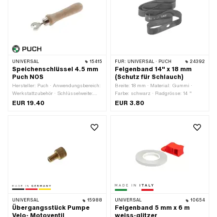
aussen: 56 mm · Anzahl
Gesamtbreite aussen: 45.8 mm ·
Speichenlöcher: 36 Stk.
Anzahl Speichenlöcher: 36 Stk.
UNIVERSAL
15415
FÜR:
UNIVERSAL · PUCH
24392
Speichenschlüssel 4.5 mm
Felgenband 14" x 18 mm
Puch NOS
(Schutz für Schlauch)
Hersteller: Puch · Anwendungsbereich:
Breite: 18 mm · Material: Gummi ·
Werkstattzubehör · Schlüsselweite:
Farbe: schwarz · Radgrösse: 14 "
4.5 mm
EUR 19.40
EUR 3.80
UNIVERSAL
15988
UNIVERSAL
10654
Übergangsstück Pumpe
Felgenband 5 mm x 6 m
Velo- Motoventil
weiss-glitzer