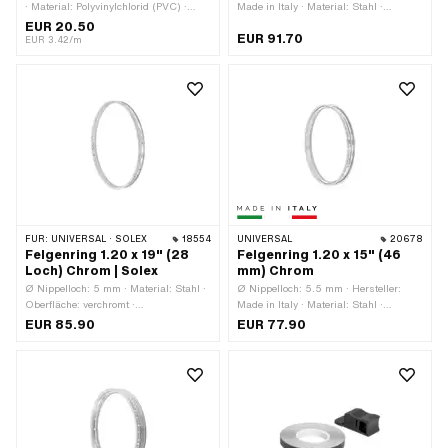
· Material: Polyvinylchlorid (PVC) ·
Made in Italy · Material: Stahl ·
Verwendungsort: Rad · Farbe:
Oberfläche: verchromt · Farbe: Chrom ·
EUR 20.50
EUR 91.70
neonorange · Gesamtlänge: 6000 mm
Radgrösse: 17 " · Maulweite [Zoll]: 1.6
EUR 3.42/m
· Beschaffenheit Rückseite: Klebstoff ·
" · Gesamtbreite aussen: 59 mm ·
Transferfolie: Nein
Anzahl Speichenlöcher: 36 Stk.
FÜR:
UNIVERSAL · SOLEX
18554
UNIVERSAL
20678
Felgenring 1.20 x 19" (28
Felgenring 1.20 x 15" (46
Loch) Chrom | Solex
mm) Chrom
Ø Nippelloch: 5 mm · Material: Stahl ·
Ø Nippelloch: 5.5 mm · Hersteller:
Oberfläche: verchromt ·
Made in Italy · Material: Stahl ·
Nenndurchmesser: 482 mm · Farbe:
Oberfläche: verchromt ·
EUR 85.90
EUR 77.90
Chrom · Felgenbetttiefe: 4.3 mm ·
Nenndurchmesser: 382 mm · Farbe:
Radgrösse: 19 " · Maulweite [Zoll]: 1.2
Chrom · Felgenbetttiefe: 8.4 mm ·
" · Maulweite [mm]: 30 mm ·
Radgrösse: 15 " · Maulweite [Zoll]: 1.2
Gesamtbreite aussen: 36.8 mm ·
" · Maulweite [mm]: 30.7 mm ·
Anzahl Speichenlöcher: 28 Stk.
Gesamtbreite aussen: 45.9 mm ·
Anzahl Speichenlöcher: 36 Stk.