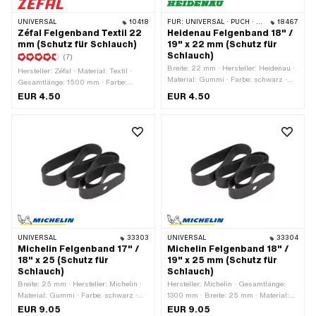
UNIVERSAL
10418
FÜR:
UNIVERSAL · PUCH · SACHS
18467
Zéfal Felgenband Textil 22
Heidenau Felgenband 18" /
mm (Schutz für Schlauch)
19" x 22 mm (Schutz für
Schlauch)
(7)
Breite: 22 mm · Hersteller: Heidenau ·
Hersteller: Zéfal · Material: Textil ·
Material: Gummi · Farbe: schwarz ·
Gesamtlänge: 1500 mm · Farbe:
Radgrösse: 18 - 19 " · Gesamtlänge:
weiss · Breite: 22 mm · Radgrösse: 1 -
EUR 4.50
EUR 4.50
1320 mm
21 "
UNIVERSAL
33303
UNIVERSAL
33304
Michelin Felgenband 17" /
Michelin Felgenband 18" /
18" x 25 (Schutz für
19" x 25 mm (Schutz für
Schlauch)
Schlauch)
Breite: 25 mm · Hersteller: Michelin ·
Hersteller: Michelin · Gesamtlänge:
Material: Gummi · Farbe: schwarz ·
1300 mm · Breite: 25 mm · Material:
Radgrösse: 17 - 18 " · Gesamtlänge:
Gummi · Farbe: schwarz · Radgrösse:
EUR 9.05
EUR 9.05