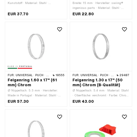
Kunststoff · Material: Stahl ·
Breite: 15 mm · Hersteller: swiing®
Oberfläche: verzinkt (blau) ·
ingenious parts · Material: Stahl ·
Durchmesser: 7 mm · Gesamtlänge:
Oberfläche: gasnitriert · Gesamtlänge:
EUR 37.70
EUR 22.80
220 mm
100.5 mm · Höhe: 5 mm ·
Schlüsselweite: 4.1 mm ·
Schlüsselweite: 4.42 mm ·
Anwendungsbereich:
Werkstattzubehör
FÜR:
UNIVERSAL · PUCH · SACHS · ZÜNDAPP BELMONDO
18555
FÜR:
UNIVERSAL · PUCH · SACHS · ZÜNDAPP BELMONDO
29487
Felgenring 1.60 x 17" (61
Felgenring 1.30 x 17" (50
mm) Chrom
mm) Chrom (B-Qualität)
Ø Nippelloch: 5.5 mm · Hersteller:
Ø Nippelloch: 5.4 mm · Material: Stahl
Made in Portugal · Material: Stahl ·
· Oberfläche: verchromt · Farbe: Chrom
Oberfläche: verchromt ·
· Radgrösse: 17 " · Maulweite [Zoll]: 1.4
EUR 57.30
EUR 43.00
Nenndurchmesser: 433 mm · Farbe:
" · Gesamtbreite aussen: 50 mm
Chrom · Felgenbetttiefe: 9 mm ·
Radgrösse: 17 " · Maulweite [Zoll]: 1.6
" · Maulweite [mm]: 42 mm ·
Gesamtbreite aussen: 61 mm · Anzahl
Speichenlöcher: 36 Stk.