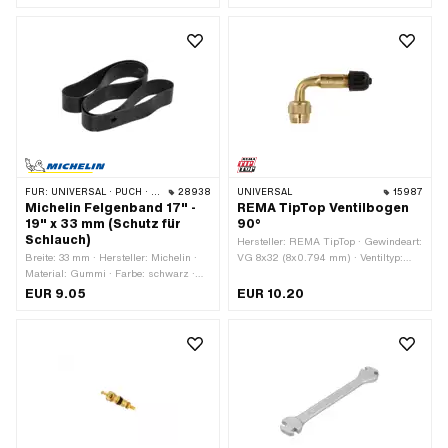
1210 mm
18 - 19 "
FÜR:
UNIVERSAL · PUCH · SACHS · PONY / CILO (BETA 521 & 512) · PIAGGIO · ZÜNDAPP BELMONDO · BYE BIKE
28938
UNIVERSAL
15987
Michelin Felgenband 17" -
REMA TipTop Ventilbogen
19" x 33 mm (Schutz für
90°
Schlauch)
Hersteller: REMA TipTop · Gewindeart:
Breite: 33 mm · Hersteller: Michelin ·
VG 8x32 (8x0.794 mm) · Ventiltyp:
Material: Gummi · Farbe: schwarz ·
Schrader A/V (normales Autoventil)
Radgrösse: 17 - 19 "
EUR 9.05
EUR 10.20