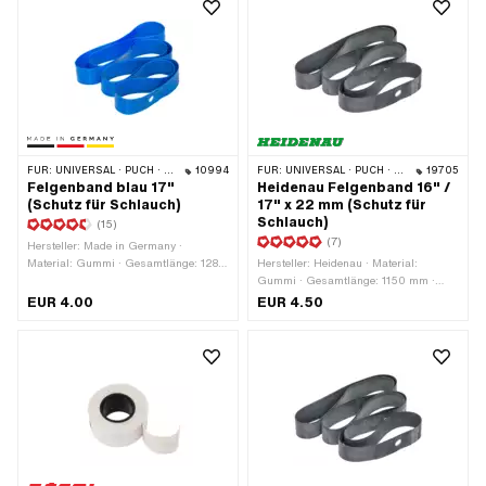
FÜR:
UNIVERSAL · PUCH · SACHS · PONY / CILO (BETA 521 & 512) · PIAGGIO · ZÜNDAPP BELMONDO · TOMOS
10994
FÜR:
UNIVERSAL · PUCH · SACHS · PONY / CILO (BETA 521 & 512) · PIAGGIO · ZÜNDAPP BELMONDO · TOMOS · BYE BIKE · ALPA CHOPPER / TURBO · CILO
19705
Felgenband blau 17"
Heidenau Felgenband 16" /
(Schutz für Schlauch)
17" x 22 mm (Schutz für
Schlauch)
(15)
(7)
Hersteller: Made in Germany ·
Material: Gummi · Gesamtlänge: 1280
Hersteller: Heidenau · Material:
mm · Farbe: blau · Breite: 23 mm ·
Gummi · Gesamtlänge: 1150 mm ·
Radgrösse: 17 "
Farbe: schwarz · Breite: 22 mm ·
EUR 4.00
EUR 4.50
Radgrösse: 16 - 17 "