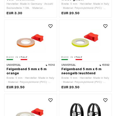
Hersteller: Made in Germany · Anzahl
Breite: 5 mm · Hersteller: Made in Italy
Bestandteile: 1 Stk. · Material:
· Material: Polyvinylchlorid (PVC) ·
Messing · Ventiltyp: B1 45°
Oberfläche: glänzend ·
EUR 3.30
EUR 20.50
abgewinkelt · Ventiltyp: B4 90°
Verwendungsort: Rad · Farbe: weiss ·
abgewinkelt · Ventiltyp: Schrader A/V
Gesamtlänge: 6000 mm ·
(normales Autoventil) · Ventiltyp: TR4
Beschaffenheit Rückseite: Klebstoff ·
Auto-Ventil · Ventiltyp: TR6 Auto-Ventil
Transferfolie: Nein
· Ventiltyp: TR87 Auto-Ventil (90°
abgewinkelt) · Anwendungsbereich:
Werkstattzubehör
UNIVERSAL
11014
UNIVERSAL
15592
Felgenband 5 mm x 6 m
Felgenband 5 mm x 6 m
orange
neongelb leuchtend
Breite: 5 mm · Hersteller: Made in Italy
Breite: 5 mm · Hersteller: Made in Italy
· Material: Polyvinylchlorid (PVC) ·
· Material: Polyvinylchlorid (PVC) ·
Verwendungsort: Rad · Farbe: orange ·
Verwendungsort: Rad · Farbe:
EUR 20.50
EUR 20.50
Gesamtlänge: 6000 mm ·
neongelb · Gesamtlänge: 6000 mm ·
Beschaffenheit Rückseite: Klebstoff ·
Beschaffenheit Rückseite: Klebstoff ·
Transferfolie: Nein
Transferfolie: Nein