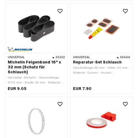
UNIVERSAL
33302
UNIVERSAL
36666
Michelin Felgenband 16" x
Reparatur-Set Schlauch
32 mm (Schutz für
Gesamtlänge: 82 mm · Höhe: 20 mm ·
Schlauch)
Material: Gummi · Anzahl
Hersteller: Michelin · Gesamtlänge:
Bestandteile: 8 Stk. · Breite: 45 mm
1050 mm · Breite: 32 mm · Material:
Gummi · Farbe: schwarz · Radgrösse:
EUR 9.05
EUR 7.90
16 "