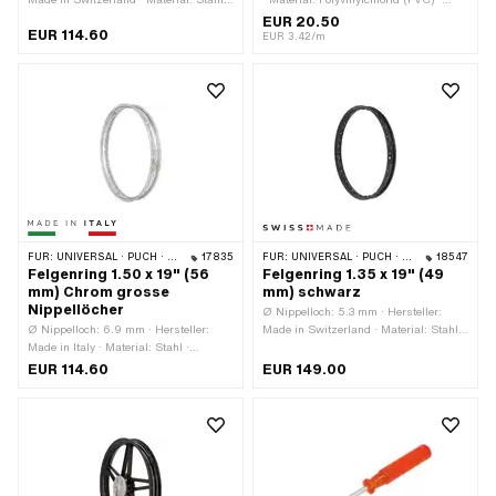
Oberfläche: pulverbeschichtet ·
Verwendungsort: Rad · Farbe: gelb ·
EUR 20.50
EUR 114.60
Nenndurchmesser: 430 mm · Farbe:
Gesamtlänge: 6000 mm ·
EUR 3.42/m
schwarz · Felgenbetttiefe: 7.5 mm ·
Beschaffenheit Rückseite: Klebstoff ·
Radgrösse: 17 " · Maulweite [Zoll]: 1.4
Transferfolie: Nein
" · Maulweite [mm]: 34 mm ·
Gesamtbreite aussen: 50 mm ·
Anzahl Speichenlöcher: 36 Stk.
FÜR:
UNIVERSAL · PUCH · SACHS
17835
FÜR:
UNIVERSAL · PUCH · SACHS
18547
Felgenring 1.50 x 19" (56
Felgenring 1.35 x 19" (49
mm) Chrom grosse
mm) schwarz
Nippellöcher
Ø Nippelloch: 5.3 mm · Hersteller:
Ø Nippelloch: 6.9 mm · Hersteller:
Made in Switzerland · Material: Stahl ·
Made in Italy · Material: Stahl ·
Oberfläche: pulverbeschichtet ·
Oberfläche: verchromt ·
Nenndurchmesser: 484 mm · Farbe:
EUR 114.60
EUR 149.00
Nenndurchmesser: 484 mm · Farbe:
schwarz · Felgenbetttiefe: 7.3 mm ·
Chrom · Felgenbetttiefe: 8.2 mm ·
Radgrösse: 19 " · Maulweite [Zoll]:
Radgrösse: 19 " · Maulweite [Zoll]: 1.5
1.35 " · Maulweite [mm]: 34 mm ·
" · Maulweite [mm]: 39.1 mm ·
Gesamtbreite aussen: 49 mm · Anzahl
Gesamtbreite aussen: 56 mm ·
Speichenlöcher: 36 Stk.
Anzahl Speichenlöcher: 36 Stk.