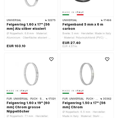
UNIVERSAL
32275
UNIVERSAL
17466
Felgenring 1.60 x 17" (56
Felgenband 5 mm x 6 m
mm) Alu silber eloxiert
carbon
Ø Nippelloch: 6.8 mm · Material:
Breite: 5 mm · Hersteller: Made in Italy
Aluminium · Oberfläche: eloxiert ·
· Material: Polyvinylchlorid (PVC) ·
Nenndurchmesser: 436 mm · Farbe:
Farbe: Carbon · Verwendungsort: Rad ·
EUR 27.40
EUR 103.10
silber · Felgenbetttiefe: 8 mm ·
Gesamtlänge: 6000 mm ·
EUR 4.57/m
Radgrösse: 17 " · Maulweite [Zoll]: 1.6
Beschaffenheit Rückseite: Klebstoff ·
" · Maulweite [mm]: 41.2 mm ·
Transferfolie: Nein
Gesamtbreite aussen: 56.5 mm ·
Anzahl Speichenlöcher: 36 Stk.
FÜR:
UNIVERSAL · PUCH · SACHS
17021
FÜR:
UNIVERSAL · PUCH · SACHS · ZÜNDAPP BELMONDO
30362
Felgenring 1.60 x 19" (60
Felgenring 1.50 x 17" (56
mm) Chrom grosse
mm) Chrom
Nippellöcher
Ø Nippelloch: 6.5 mm · Hersteller:
Ø Nippelloch: 7.1 mm · Hersteller:
Made in Italy · Material: Stahl ·