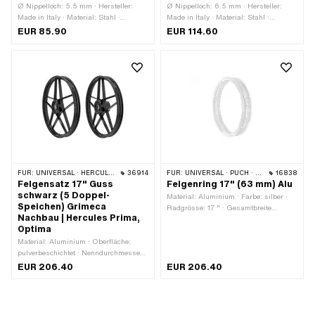
Ø Nippelloch: 5.5 mm · Hersteller:
Ø Nippelloch: 6.5 mm · Hersteller:
Made in Italy · Material: Stahl ·
Made in Italy · Material: Stahl ·
Oberfläche: roh · Nenndurchmesser:
Oberfläche: verchromt ·
EUR 85.90
EUR 114.60
484 mm · Felgenbetttiefe: 7.7 mm ·
Nenndurchmesser: 403 mm · Farbe:
Radgrösse: 19 " · Maulweite [Zoll]:
Chrom · Felgenbetttiefe: 8.2 mm ·
1.35 " · Maulweite [mm]: 34 mm ·
Radgrösse: 16 " · Maulweite [Zoll]: 1.6
Gesamtbreite aussen: 49 mm · Anzahl
" · Maulweite [mm]: 41.6 mm ·
Speichenlöcher: 36 Stk.
Gesamtbreite aussen: 60 mm ·
Anzahl Speichenlöcher: 36 Stk.
FÜR:
UNIVERSAL · HERCULES
36914
FÜR:
UNIVERSAL · PUCH · SACHS · ZÜNDAPP BELMONDO
16838
Felgensatz 17" Guss
Felgenring 17" (63 mm) Alu
schwarz (5 Doppel-
Material: Aluminium · Farbe: silber ·
Speichen) Grimeca
Radgrösse: 17 " · Gesamtbreite
Nachbau | Hercules Prima,
aussen: 63 mm · Anzahl
Optima
Speichenlöcher: 36 Stk.
Material: Aluminium · Oberfläche:
pulverbeschichtet · Nenndurchmesser:
432 mm · Farbe: schwarz ·
EUR 206.40
EUR 206.40
Radgrösse: 17 " · Maulweite [Zoll]: 1.35
" · Ø Bremstrommel: 90 mm ·
Maulweite [mm]: 34.3 mm ·
Gesamtbreite aussen: 48.2 mm ·