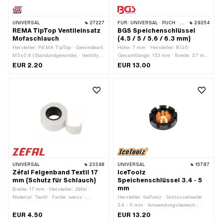
UNIVERSAL
27227
FÜR:
UNIVERSAL · PUCH · SACHS · PIAGGIO · ZÜNDAPP BELMONDO · SOLEX · TOMOS · BYE BIKE · ALPA CHOPPER / TURBO · CILO · DKW · FANTIC · GARELLI · HONDA · HERCULES · ILO / JLO · KREIDLER · MALAGUTI · MBK / MOTOBÉCANE · MIELE · SUZUKI · MONARK · PEUGEOT · VICTORIA · YAMAHA · ZÜNDAPP · FRANCO MORINI
29254
REMA TipTop Ventileinsatz
BGS Speichenschlüssel
Mofaschlauch
(4.5 / 5 / 5.6 / 6.3 mm)
Hersteller: REMA TipTop · Gewindeart:
Höhe: 7 mm · Hersteller: BGS ·
M5x0.8 (Standardgewinde) · Ventiltyp:
Gesamtlänge: 153 mm · Breite: 27 mm
B1 45° abgewinkelt · Ventiltyp: B4 90°
· Material: Chrom-Vanadium ·
EUR 2.20
EUR 13.00
abgewinkelt · Ventiltyp: Schrader A/V
Anwendungsbereich:
(normales Autoventil) · Ventiltyp: TR4
Werkstattzubehör · Anzahl
Auto-Ventil · Ventiltyp: TR6 Auto-Ventil
Bestandteile: 1 Stk. · Schlüsselweite:
4.5 - 6.3 mm · Schlüsselweite: 5 - 6.3
mm · Schlüsselweite: 5.6 - 6.3 mm ·
Schlüsselweite: 6.3 mm
UNIVERSAL
23348
UNIVERSAL
15787
Zéfal Felgenband Textil 17
IceToolz
mm (Schutz für Schlauch)
Speichenschlüssel 3.4 - 5
mm
Breite: 17 mm · Hersteller: Zéfal ·
Material: Textil · Farbe: weiss ·
Hersteller: IceToolz · Schlüsselweite:
Radgrösse: 1 - 21 " · Gesamtlänge:
3.4 - 5 mm · Anwendungsbereich:
1500 mm
Werkstattzubehör
EUR 4.50
EUR 13.20