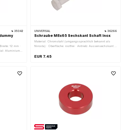
35042
UNIVERSAL
36266
rdummy
Schraube M8x65 Sechskant Schaft Inox
Material: Chromstahl (umgangssprachlich bekannt als
reite: 12 mm ·
Nirosta) · Oberfläche: rostfrei · Antrieb: Aussensechskant ·
ial: Aluminium ·
Gesamtlänge: 70.3 mm · Gewindeart: M8x1.25
lager · Ø innen:
(Standardgewinde) · Schraubenkopf: Sechskant · Schaft: Ja
EUR 7.45
zeug ·
· Ø Schaft: 8 mm · Nenndurchmesser (Gewinde): 8 mm ·
Gewindelänge: 22 mm · Länge Schaft: 43 mm ·
Festigkeitsklasse: A2-70 · Schlüsselweite: 13 mm