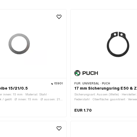
15901
FÜR:
UNIVERSAL · PUCH
ibe 15/21/0.5
17 mm Sicherungsring E50 & 
 innen: 15 mm · Material: Stahl ·
Sicherungsart: Aussen (Welle) · Hersteller:
k / geölt · Ø innen: 15 mm · Ø aussen: 21
Federstahl · Oberfläche: gasnitriert · Verw
5 mm
Kupplung · Nenndurchmesser: 17 mm · Ø i
Ø aussen: 19.2 mm · Dicke: 0.9 mm
EUR 1.70