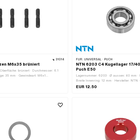
31014
FÜR:
UNIVERSAL · PUCH
zen M6x35 brüniert
NTN 6203 C4 Kugellager 17/40
Puch E50
 Oberfläche: brüniert · Durchmesser: 6.1
ge: 35 mm · Gewindeart: M6x1
Lagernummer: 6203 · Ø aussen: 40 mm · B
e) · Gewindelänge: 11.5 mm ·
Breite Innenring: 12 mm · Hersteller: NTN ·
 mm · Festigkeitsklasse: 8.8
Lagerkäfig: Stahlblechkäfig kugelgeführt · M
EUR 12.50
Lagerart: Rillenkugellager · Ø innen: 17 mm
Anwendungsbereich: Standard