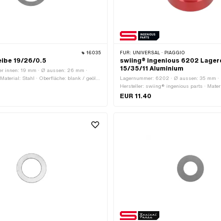
16035
FÜR:
UNIVERSAL · PIAGGIO
eibe 19/26/0.5
swiing® ingenious 6202 Lage
15/35/11 Aluminium
r innen: 19 mm · Ø aussen: 26 mm ·
aterial: Stahl · Oberfläche: blank / geölt ·
Lagernummer: 6202 · Ø aussen: 35 mm · B
Hersteller: swiing® ingenious parts · Mater
Oberfläche: eloxiert · Lagerart: Rillenkugel
EUR 11.40
15 mm · Anwendungsbereich: Spezialwerk
Anwendungsbereich: Werkstattzubehör