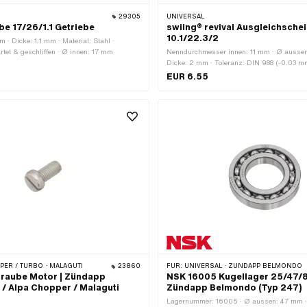
29305
UNIVERSAL
be 17/26/1.1 Getriebe
swiing® revival Ausgleichsche
10.1/22.3/2
· Dicke: 1.1 mm · Material: Stahl ·
rtet & geschliffen · Ø innen: 17 mm
Nenndurchmesser innen: 11 mm · Ø aussen
Dicke: 2 mm · Toleranz: DIN 988 (-0.03 mm)
swiing® revival parts · Material: Federstahl
EUR 6.55
gehärtet · Ø innen: 10.1 mm
PER / TURBO · MALAGUTI
23860
FÜR:
UNIVERSAL · ZÜNDAPP BELMONDO
hraube Motor | Zündapp
NSK 16005 Kugellager 25/47/8 
 / Alpa Chopper / Malaguti
Zündapp Belmondo (Typ 247)
Lagernummer: 16005 · Ø aussen: 47 mm · 