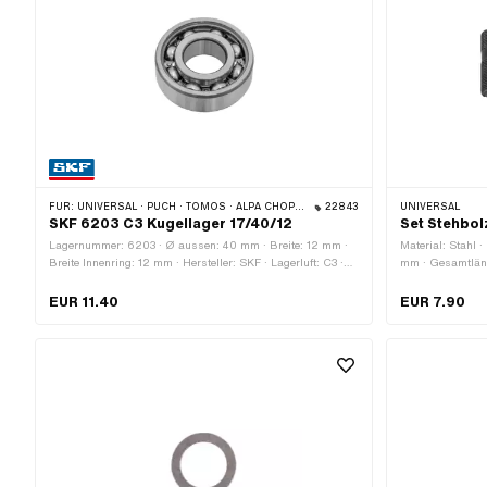
FÜR:
UNIVERSAL · PUCH · TOMOS · ALPA CHOPPER / TURBO · CILO · MALAGUTI
22843
UNIVERSAL
SKF 6203 C3 Kugellager 17/40/12
Set Stehbol
Lagernummer: 6203 · Ø aussen: 40 mm · Breite: 12 mm ·
Material: Stahl ·
Breite Innenring: 12 mm · Hersteller: SKF · Lagerluft: C3 ·
mm · Gesamtlän
Lagerkäfig: Stahlblechkäfig kugelgeführt · Lagerart:
(Standardgewind
Rillenkugellager · Ø innen: 17 mm
Gewindelänge: 17
EUR 11.40
EUR 7.90