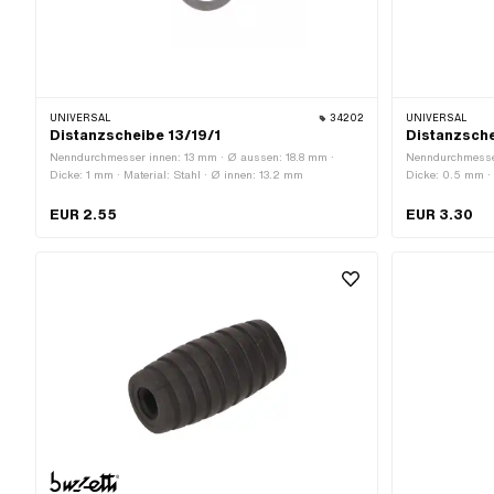
UNIVERSAL
34202
UNIVERSAL
Distanzscheibe 13/19/1
Distanzsch
Nenndurchmesser innen: 13 mm · Ø aussen: 18.8 mm ·
Nenndurchmesse
Dicke: 1 mm · Material: Stahl · Ø innen: 13.2 mm
Dicke: 0.5 mm · M
Ø innen: 19 mm
EUR 2.55
EUR 3.30