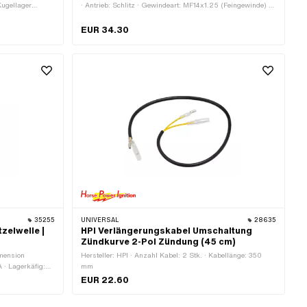
Kugellager
· Antrieb: Schlitz · Gewindeart: MF14x1.25 (Feingewinde) ·
Nenndurchmesser (Gewinde): 14 mm
Stahlblechkäfig
EUR 34.30
llenkugellager ·
andard
35255
UNIVERSAL
28635
zelwelle |
HPI Verlängerungskabel Umschaltung
Zündkurve 2-Pol Zündung (45 cm)
imension
Hersteller: HPI · Anzahl Kabel: 2 Stk. · Kabellänge: 350
A · Lagerkäfig:
mm
t: Nadelhülse · Ø
EUR 22.60
al ·
EM-Nr.: 035502