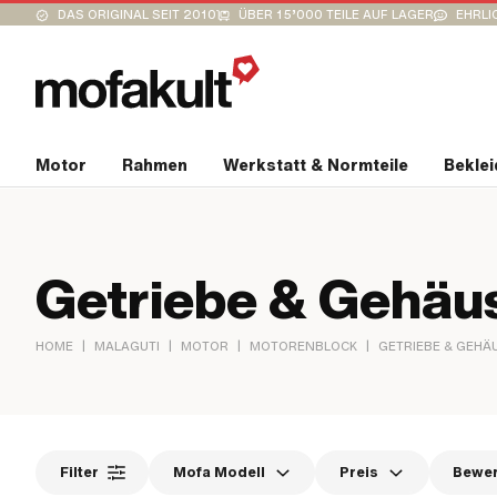
DAS ORIGINAL SEIT 2010
ÜBER 15’000 TEILE AUF LAGER
EHRLI
Motor
Rahmen
Werkstatt & Normteile
Bekle
Getriebe & Gehäus
|
|
|
|
HOME
MALAGUTI
MOTOR
MOTORENBLOCK
GETRIEBE & GEHÄ
Filter
Mofa Modell
Preis
Bewe