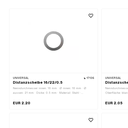
UNIVERSAL
17136
UNIVERSAL
Distanzscheibe 16/22/0.5
Distanzsche
Nenndurchmesser innen: 16 mm · Ø innen: 16 mm · Ø
Nenndurchmesser
aussen: 21 mm · Dicke: 0.5 mm · Material: Stahl ·
Oberfläche: blan
Oberfläche: blank / geölt
mm · Dicke: 0.
EUR 2.20
EUR 2.05