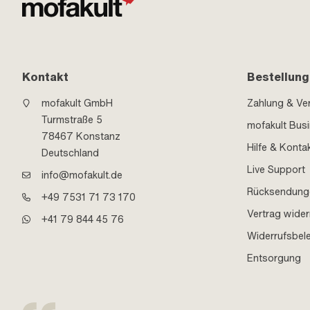
Kontakt
Bestellung
mofakult GmbH
Zahlung & Ve
Turmstraße 5
mofakult Bus
78467 Konstanz
Hilfe & Konta
Deutschland
Live Support
info@mofakult.de
Rücksendung
+49 7531 71 73 170
Vertrag wider
+41 79 844 45 76
Widerrufsbel
Entsorgung