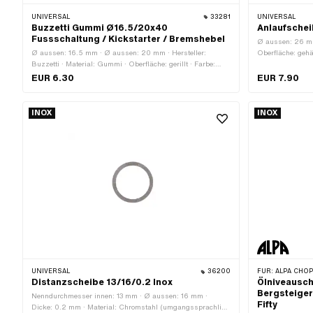
UNIVERSAL
33281
UNIVERSAL
Buzzetti Gummi Ø16.5/20x40
Anlaufschei
Fussschaltung / Kickstarter / Bremshebel
Ø aussen: 26 mm 
Ø aussen: 16.5 mm · Ø aussen: 20 mm · Hersteller:
Oberfläche: gehä
Buzzetti · Material: Gummi · Oberfläche: gerillt · Farbe:
schwarz · Ø innen: 7.1 mm · Gesamtlänge: 40 mm
EUR 6.30
EUR 7.90
INOX
INOX
UNIVERSAL
36200
FÜR:
ALPA CHOP
Distanzscheibe 13/16/0.2 Inox
Ölniveausc
Bergsteiger
Nenndurchmesser innen: 13 mm · Ø aussen: 16 mm ·
Fifty
Dicke: 0.2 mm · Material: Chromstahl (umgangssprachlich