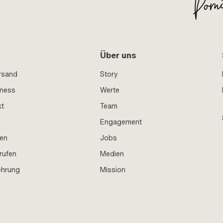
Über uns
rsand
Story
iness
Werte
kt
Team
Engagement
en
Jobs
rufen
Medien
ehrung
Mission