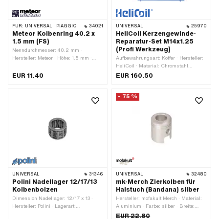
FÜR:
UNIVERSAL · PIAGGIO
34021
UNIVERSAL
25970
Meteor Kolbenring 40.2 x
HeliCoil Kerzengewinde-
1.5 mm (FS)
Reparatur-Set M14x1.25
(Profi Werkzeug)
Nenndurchmesser: 40.2 mm ·
Hersteller: Meteor · Höhe: 1.5 mm ·
Aufbewahrungsart: Koffer · Hersteller:
Kolbenringform: Rechteck-Ring ·
HeliCoil · Material: Chromstahl
Kolbenringstoss: Flankensicherung
(umgangssprachlich bekannt als
EUR 11.40
EUR 160.50
(FS) · Dicke Kolbenring: 1.65 mm ·
Nirosta) · Gewindeart: MF14x1.25
Anwendungsbereich: Tuning
(Feingewinde) · Nenndurchmesser
- 75 %
(Gewinde): 14 mm · Dimension
Gewindeeinsatz: 0.5D · Dimension
Gewindeeinsatz: 1D · Dimension
Gewindeeinsatz: 1.5D · Dimension
Aufbewahrungsbox [mm]: 250 x 50 x
220 mm · Anzahl Bestandteile: 30
Stk. · Anwendungsbereich:
Werkstattzubehör
UNIVERSAL
31346
UNIVERSAL
32480
Polini Nadellager 12/17/13
mk-Merch Zierkolben für
Kolbenbolzen
Halstuch (Bandana) silber
Dimension Nadellager: 12/17 x 13 ·
Hersteller: mofakult Merch · Material:
Hersteller: Polini · Lagerart:
Aluminium · Farbe: silber · Breite:
Nadelhülse · Breite: 13 mm · Ø
24.6 mm · Gesamtlänge: 30 mm
EUR 22.80