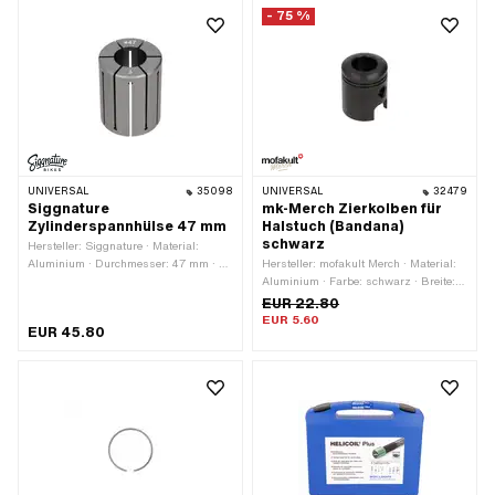
Gesamtlänge: 60 mm · Anzahl
Gesamtlänge: 60 mm · Anzahl
- 75 %
Bestandteile: 1 Stk. ·
Bestandteile: 1 Stk. ·
Anwendungsbereich: Spezialwerkzeug
Anwendungsbereich: Spezialwerkzeug
UNIVERSAL
35098
UNIVERSAL
32479
Siggnature
mk-Merch Zierkolben für
Zylinderspannhülse 47 mm
Halstuch (Bandana)
schwarz
Hersteller: Siggnature · Material:
Aluminium · Durchmesser: 47 mm · Ø
Hersteller: mofakult Merch · Material:
aussen: 46.6 - 47.6 mm · Ø innen: 24
Aluminium · Farbe: schwarz · Breite:
- 34.2 mm · Oberfläche: eloxiert ·
24.6 mm · Gesamtlänge: 30 mm
EUR 22.80
Gesamtlänge: 60 mm · Anzahl
EUR 5.60
EUR 45.80
Bestandteile: 1 Stk. ·
Anwendungsbereich: Spezialwerkzeug