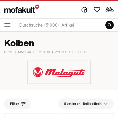
Kolben
HOME
|
MALAGUTI
|
MOTOR
|
ZYLINDER
|
KOLBEN
Filter
Sortieren:
Beliebtheit