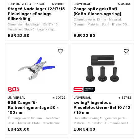
FÜR:
UNIVERSAL · PUCH
28088
UNIVERSAL
35866
Stage6 Nadellager 12/17/15
Zange spitz gekröpft
Pleuellager «Racing»
(KoBo-Sicherungsring)
Silberkäfig
Öffnungsweite: 13 mm · Material:
Dimension Nadellager: 12/17 x 15 ·
Gummi · Material: Stahl · Breite: 55
Hersteller: Stage6 · Lagerkäfig:
mm · Breite: 85 mm · Höhe: 10.5 mm ·
Silberkäfig · Lagerart:
Gesamtlänge: 115 mm
EUR 22.80
EUR 22.80
Nadellagerkranz · Breite: 15 mm · Ø
aussen: 17 mm · Ø innen: 12 mm
UNIVERSAL
30722
UNIVERSAL
32782
BGS Zange für
swiing® ingenious
Kolbenringmontage 50 -
Pleuelblockierer-Set 10 / 12
100 mm
/ 15 mm
Öffnungsweite: 60 mm · Hersteller:
Hersteller: swiing® ingenious parts ·
BGS · Material: Stahl · Oberfläche:
Material: Kunststoff · Durchmesser: 10
verzinkt (blau) · Klemmbereich: 40 -
mm · Durchmesser: 12 mm ·
EUR 28.60
EUR 34.30
100 mm · Anwendungsbereich:
Durchmesser: 15 mm · Anzahl
Werkstattzubehör
Bestandteile: 4 Stk.