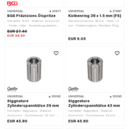
UNIVERSAL
30671
UNIVERSAL
37887
BGS Präzisions Ölspritze
Kolbenring 38 x 1.5 mm (FS)
Hersteller: BGS · Material: Aluminium
Nenndurchmesser: 38 mm · Höhe: 1.5
· Farbe: silber · Anwendungsbereich:
mm · Kolbenringform: Rechteck-Ring ·
Öl
Kolbenringstoss: Flankensicherung
EUR 27.40
(FS) · Dicke Kolbenring: 1.6 mm
EUR 22.80
EUR 9.05
UNIVERSAL
35092
UNIVERSAL
35095
Siggnature
Siggnature
Zylinderspannhülse 39 mm
Zylinderspannhülse 43 mm
Hersteller: Siggnature · Material:
Hersteller: Siggnature · Material:
Aluminium · Durchmesser: 39 mm · Ø
Aluminium · Durchmesser: 43 mm · Ø
aussen: 38.6 - 39.6 mm · Ø innen: 24
aussen: 42.6 - 43.6 mm · Ø innen: 24
EUR 45.80
EUR 45.80
- 34.2 mm · Oberfläche: eloxiert ·
- 34.2 mm · Oberfläche: eloxiert ·