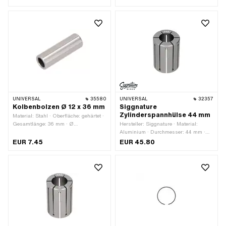
Kolbenringstoss: Flankensicherung
Anwendungsbereich: (De-)
(FS) · Dicke Kolbenring: 1.6 mm
Montagewerkzeug
UNIVERSAL
35580
UNIVERSAL
32357
Kolbenbolzen Ø 12 x 36 mm
Siggnature
Zylinderspannhülse 44 mm
Material: Stahl · Oberfläche: gehärtet ·
Gesamtlänge: 36 mm · Ø
Hersteller: Siggnature · Material:
Kolbenbolzen (B): 12 mm
Aluminium · Durchmesser: 44 mm ·
Oberfläche: eloxiert · Gesamtlänge: 60
EUR 7.45
EUR 45.80
mm · Anwendungsbereich:
Spezialwerkzeug