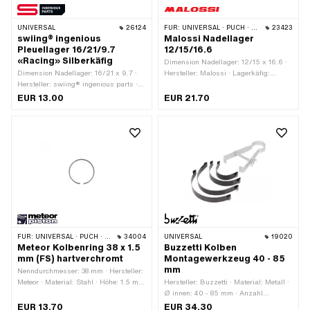
UNIVERSAL
26124
FÜR:
UNIVERSAL · PUCH · SACHS · PONY / CILO (BETA 521 & 512) · TOMOS
23423
swiing® ingenious
Malossi Nadellager
Pleuellager 16/21/9.7
12/15/16.6
«Racing» Silberkäfig
Dimension Nadellager: 12/15 x 16.6 ·
Dimension Nadellager: 16/21 x 9.7 ·
Hersteller: Malossi · Lagerkäfig:
Hersteller: swiing® ingenious parts ·
Stahlblechkäfig · Lagerart:
Lagerkäfig: Silberkäfig · Lagerart:
Nadellagerkranz · Ø aussen: 15 mm ·
EUR 13.00
EUR 21.70
Nadellagerkranz · Breite: 9.7 mm · Ø
Breite: 16.6 mm · Ø innen: 12 mm
aussen: 21 mm · Ø innen: 16 mm
FÜR:
UNIVERSAL · PUCH · SACHS
34004
UNIVERSAL
19020
Meteor Kolbenring 38 x 1.5
Buzzetti Kolben
mm (FS) hartverchromt
Montagewerkzeug 40 - 85
mm
Nenndurchmesser: 38 mm · Hersteller:
Meteor · Material: Stahl · Höhe: 1.5 mm
Hersteller: Buzzetti · Material: Metall ·
· Oberfläche: hartverchromt ·
Ø innen: 40 - 85 mm · Anzahl
Kolbenringform: Rechteck-Ring ·
Bestandteile: 7 Stk. ·
EUR 13.70
EUR 34.30