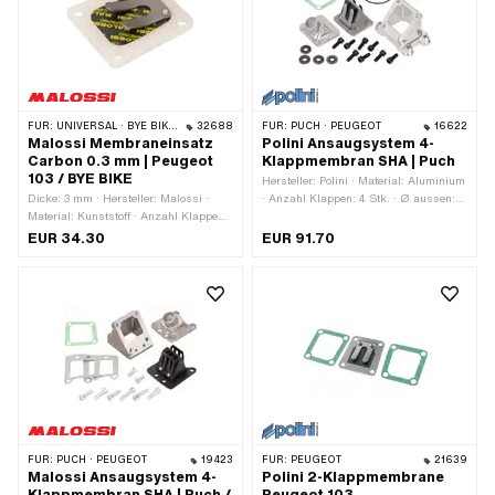
FÜR:
UNIVERSAL · BYE BIKE · PEUGEOT
32688
FÜR:
PUCH · PEUGEOT
16622
Malossi Membraneinsatz
Polini Ansaugsystem 4-
Carbon 0.3 mm | Peugeot
Klappmembran SHA | Puch
103 / BYE BIKE
Hersteller: Polini · Material: Aluminium
Dicke: 3 mm · Hersteller: Malossi ·
· Anzahl Klappen: 4 Stk. · Ø aussen:
Material: Kunststoff · Anzahl Klappen:
19 mm · Ø innen: 15 mm ·
1 Stk. · Breite: 43 mm · Breite: 47 mm ·
Befestigungsart: Schrauben ·
EUR 34.30
EUR 91.70
Material Membrane: Carbon · Dicke
Anwendungsbereich: Tuning
Membranplättchen: 0.3 mm ·
Befestigungsart: Schrauben ·
Oberfläche: roh · Gesamtlänge: 50
mm · Ø Befestigungsloch: 5.4 mm ·
Anzahl Befestigungspunkte: 4 Stk. ·
Lochbild [mm]: 32 / 36 x 39 · Getarnt:
Nein · Anwendungsbereich: Tuning
FÜR:
PUCH · PEUGEOT
19423
FÜR:
PEUGEOT
21639
Malossi Ansaugsystem 4-
Polini 2-Klappmembrane