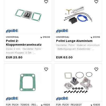
UNIVERSAL
21638
UNIVERSAL
20316
Polini 2-
Polini Lunge Aluminium
Klappmembraneinsatz
Hersteller: Polini · Material: Aluminium
Dicke: 2 mm · Hersteller: Polini ·
· Befestigungsart: Kabelbinder ·
Anzahl Klappen: 2 Stk. ·
Gesamthöhe: 40 mm · Gesamtlänge:
Befestigungsart: Schrauben · Ø
105 mm · Anwendungsbereich: Tuning
EUR 25.80
EUR 63.00
Befestigungsloch: 5.3 mm · Anzahl
Befestigungspunkte: 4 Stk. · Lochbild
[mm]: 39 x 36/32 mm ·
Anwendungsbereich: Tuning
FÜR:
PUCH · TOMOS · PEUGEOT
11828
FÜR:
PUCH · PEUGEOT
10835