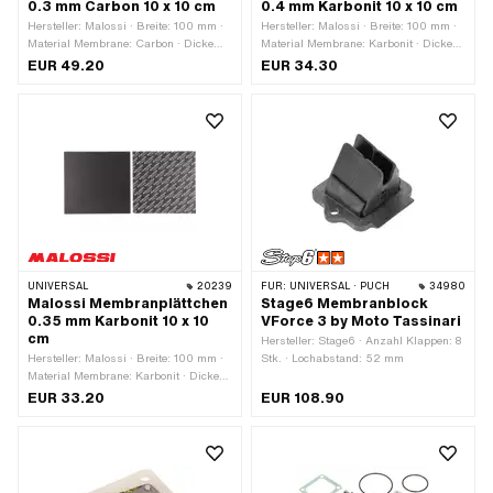
0.3 mm Carbon 10 x 10 cm
0.4 mm Karbonit 10 x 10 cm
Hersteller: Malossi · Breite: 100 mm ·
Hersteller: Malossi · Breite: 100 mm ·
Material Membrane: Carbon · Dicke
Material Membrane: Karbonit · Dicke
Membranplättchen: 0.3 mm ·
Membranplättchen: 0.4 mm ·
EUR 49.20
EUR 34.30
Gesamtlänge: 100 mm ·
Gesamtlänge: 100 mm ·
Anwendungsbereich: Tuning
Anwendungsbereich: Tuning
UNIVERSAL
20239
FÜR:
UNIVERSAL · PUCH
34980
Malossi Membranplättchen
Stage6 Membranblock
0.35 mm Karbonit 10 x 10
VForce 3 by Moto Tassinari
cm
Hersteller: Stage6 · Anzahl Klappen: 8
Hersteller: Malossi · Breite: 100 mm ·
Stk. · Lochabstand: 52 mm
Material Membrane: Karbonit · Dicke
Membranplättchen: 0.35 mm ·
EUR 33.20
EUR 108.90
Gesamtlänge: 100 mm ·
Anwendungsbereich: Tuning