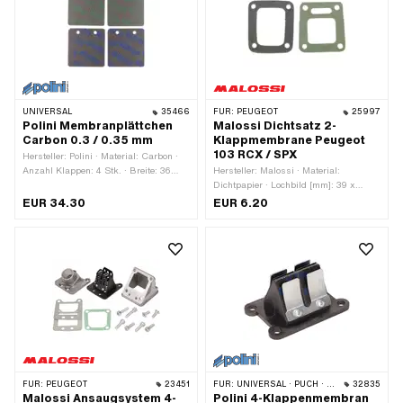
UNIVERSAL
35466
FÜR:
PEUGEOT
25997
Polini Membranplättchen
Malossi Dichtsatz 2-
Carbon 0.3 / 0.35 mm
Klappmembrane Peugeot
103 RCX / SPX
Hersteller: Polini · Material: Carbon ·
Anzahl Klappen: 4 Stk. · Breite: 36
Hersteller: Malossi · Material:
mm · Material Membrane: Carbon ·
Dichtpapier · Lochbild [mm]: 39 x
Dicke Membranplättchen: 0.3 mm ·
36/32 mm · Anzahl
EUR 34.30
EUR 6.20
Dicke Membranplättchen: 0.35 mm ·
Befestigungspunkte: 4 Stk. ·
Befestigungsart: Schrauben ·
Anwendungsbereich: Tuning
Gesamtlänge: 38 mm · Ø
Befestigungsloch: 3 mm · Anzahl
Befestigungspunkte: 2 Stk. · Getarnt:
Nein · Anwendungsbereich: Racing ·
Anwendungsbereich: Tuning ·
Lochabstand: 17 mm
FÜR:
PEUGEOT
23451
FÜR:
UNIVERSAL · PUCH · MBK / MOTOBÉCANE
32835
Malossi Ansaugsystem 4-
Polini 4-Klappenmembran