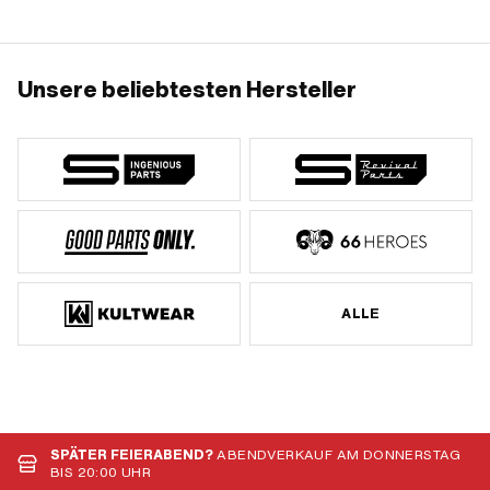
Gesamtlänge: 76 mm · Ø
Befestigungsloch: 6.5 mm · Anzahl
Befestigungspunkte: 4 Stk. ·
Anwendungsbereich: Racing ·
Anwendungsbereich: Tuning
Unsere beliebtesten Hersteller
ALLE
SPÄTER FEIERABEND?
ABENDVERKAUF AM DONNERSTAG
BIS 20:00 UHR