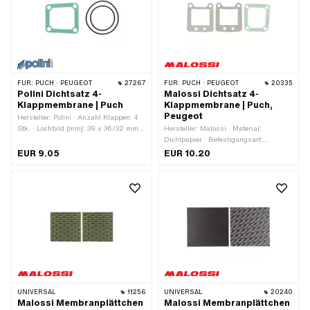
FÜR:
PUCH · PEUGEOT
27267
FÜR:
PUCH · PEUGEOT
20335
Polini Dichtsatz 4-
Malossi Dichtsatz 4-
Klappmembrane | Puch
Klappmembrane | Puch,
Peugeot
Hersteller: Polini · Anzahl Klappen: 4
Stk. · Lochbild [mm]: 39 x 36/32 mm ·
Hersteller: Malossi · Material:
Anwendungsbereich: Tuning
Dichtpapier · Befestigungsart:
Schrauben · Anzahl
EUR 9.05
EUR 10.20
Befestigungspunkte: 4 Stk. ·
Anwendungsbereich: Tuning
UNIVERSAL
11256
UNIVERSAL
20240
Malossi Membranplättchen
Malossi Membranplättchen