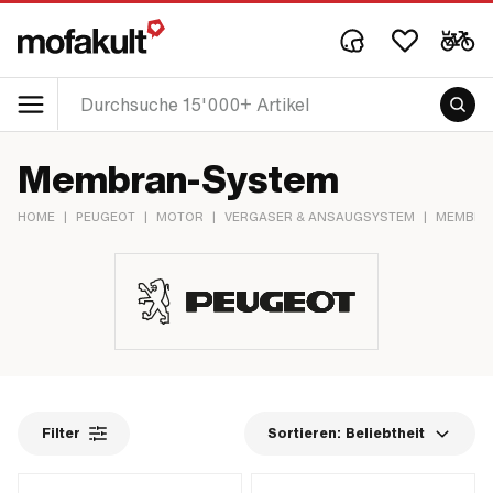
Membran-System
HOME
|
PEUGEOT
|
MOTOR
|
VERGASER & ANSAUGSYSTEM
|
MEMBRA
Filter
Sortieren:
Beliebtheit