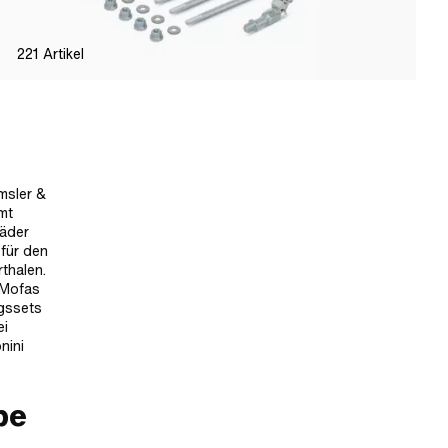
221
Artikel
msler &
mt
räder
 für den
thalen.
-Mofas
ngssets
ei
nini
be