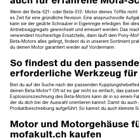
auch für erfahrene Mofa-S
Wenn der Beta-521- oder Beta-512- Motor deines Töfflis nicht me
es Zeit für eine gründliche Revision. Eine anspruchsvolle Au
kann sie der geübte Schrauber in Eigenregie erledigen. Bei dies
Antriebsaggregats gewechselt und erneuert werden. Das macht 
verwendest hochwertige Ersatzteile, dann läuft dein Pony-Mof
Beta-Motors alles gelingt, findest du in unserem Sortiment prak
du deinen Motor garantiert wieder auf Vordermann.
So findest du den passend
erforderliche Werkzeug für 
Bist du auf der Suche nach der passenden Kupplungshebelfede
deinen Beta-Motor? Oft ist es gar nicht so einfach, das passend
Explosionszeichnung des Beta-Motors kann dir in so einem Fall
der du dich bei der Auswahl orientieren kannst. Damit du auch g
Produktbeschreibung aufgeführt. So kannst du auch kleinste S
Motor und Motorgehäuse fü
mofakult.ch kaufen