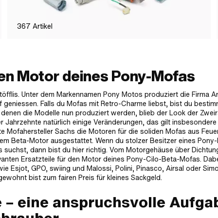
367
Artikel
den Motor deines Pony-Mofas
töfflis. Unter dem Markennamen Pony Motos produziert die Firma A
uf geniessen. Falls du Mofas mit Retro-Charme liebst, bist du bestim
in denen die Modelle nun produziert werden, blieb der Look der Zwei
r Jahrzehnte natürlich einige Veränderungen, das gilt insbesondere
te Mofahersteller Sachs die Motoren für die soliden Mofas aus Feuer
nem Beta-Motor ausgestattet. Wenn du stolzer Besitzer eines Pony
s suchst, dann bist du hier richtig. Vom Motorgehäuse über Dichtu
anten Ersatzteile für den Motor deines Pony-Cilo-Beta-Mofas. Dab
e Esjot, GPO, swiing und Malossi, Polini, Pinasco, Airsal oder Simo
ewohnt bist zum fairen Preis für kleines Sackgeld.
e – eine anspruchsvolle Aufga