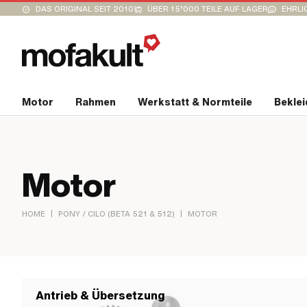
DAS ORIGINAL SEIT 2010
ÜBER 15’000 TEILE AUF LAGER
EHRLI
Motor
Rahmen
Werkstatt & Normteile
Bekle
Motor
|
|
HOME
PONY / CILO (BETA 521 & 512)
MOTOR
Antrieb & Übersetzung