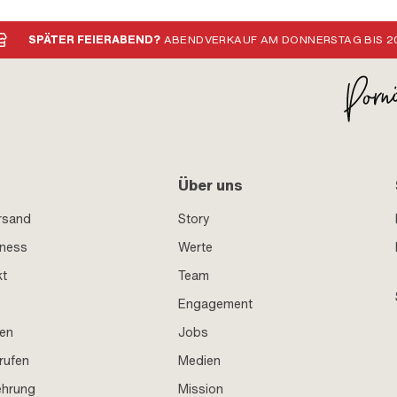
SPÄTER FEIERABEND?
ABENDVERKAUF AM DONNERSTAG BIS 20
Über uns
rsand
Story
iness
Werte
kt
Team
Engagement
en
Jobs
rufen
Medien
ehrung
Mission