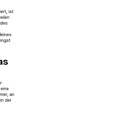
rt, ist
eilen
 des
deines
ringst
as
r
 eine
mer, an
in der