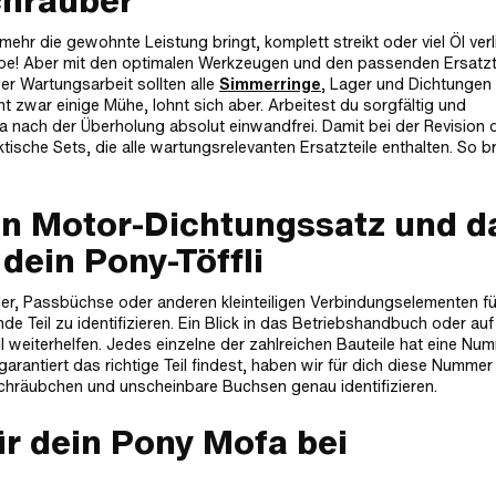
chrauber
hr die gewohnte Leistung bringt, komplett streikt oder viel Öl verlie
fgabe! Aber mit den optimalen Werkzeugen und den passenden Ersatzt
er Wartungsarbeit sollten alle
Simmerringe
, Lager und Dichtungen
zwar einige Mühe, lohnt sich aber. Arbeitest du sorgfältig und
a nach der Überholung absolut einwandfrei. Damit bei der Revision 
tische Sets, die alle wartungsrelevanten Ersatzteile enthalten. So b
en Motor-Dichtungssatz und d
dein Pony-Töffli
r, Passbüchse oder anderen kleinteiligen Verbindungselementen fü
e Teil zu identifizieren. Ein Blick in das Betriebshandbuch oder auf
 weiterhelfen. Jedes einzelne der zahlreichen Bauteile hat eine Num
arantiert das richtige Teil findest, haben wir für dich diese Nummer 
chräubchen und unscheinbare Buchsen genau identifizieren.
r dein Pony Mofa bei