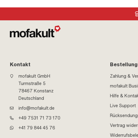
Kontakt
Bestellung
mofakult GmbH
Zahlung & Ve
Turmstraße 5
mofakult Bus
78467 Konstanz
Hilfe & Konta
Deutschland
Live Support
info@mofakult.de
Rücksendung
+49 7531 71 73 170
Vertrag wider
+41 79 844 45 76
Widerrufsbel