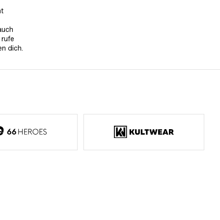
nt
auch
 rufe
en dich.