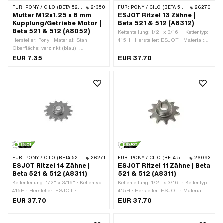
FÜR:
PONY / CILO (BETA 521 & 512)
21350
FÜR:
PONY / CILO (BETA 521 & 512)
26270
Mutter M12x1.25 x 6 mm
ESJOT Ritzel 13 Zähne |
Kupplung/Getriebe Motor |
Beta 521 & 512 (A8312)
Beta 521 & 512 (A8052)
Kettenteilung: 1/2" x 3/16" · Kettentyp:
Hersteller: Pony · Material: Stahl ·
415H · Hersteller: ESJOT · Material:
Oberfläche: verzinkt (blau) ·
Stahl · Oberfläche: roh · Aufnahmeart:
Mutternart: Sechskantmutter 0.5D ·
Konusbefestigung · Gewindeart:
EUR 7.35
EUR 37.70
Nenndurchmesser (Gewinde): 12 mm ·
MF24x1.5 (Feingewinde) · Anzahl
Höhe: 6 mm · Antrieb:
Zähne: 13 Stk. · Gesamtdicke: 13 mm
Aussensechskant · Gewindeart:
MF12x1.25 (Feingewinde)
FÜR:
PONY / CILO (BETA 521 & 512)
26271
FÜR:
PONY / CILO (BETA 521 & 512)
26093
ESJOT Ritzel 14 Zähne |
ESJOT Ritzel 11 Zähne | Beta
Beta 521 & 512 (A8311)
521 & 512 (A8311)
Kettenteilung: 1/2" x 3/16" · Kettentyp:
Kettenteilung: 1/2" x 3/16" · Kettentyp:
415H · Hersteller: ESJOT ·
415H · Hersteller: ESJOT · Material:
Gewindeart: MF24x1.5 (Feingewinde) ·
Stahl · Oberfläche: roh · Aufnahmeart:
EUR 37.70
EUR 37.70
Material: Stahl · Oberfläche: roh ·
Konusbefestigung · Gewindeart:
Anzahl Zähne: 14 Stk. · Aufnahmeart:
MF24x1.5 (Feingewinde) · Anzahl
Konusbefestigung · Gesamtdicke: 13
Zähne: 11 Stk. · Gesamtdicke: 13 mm