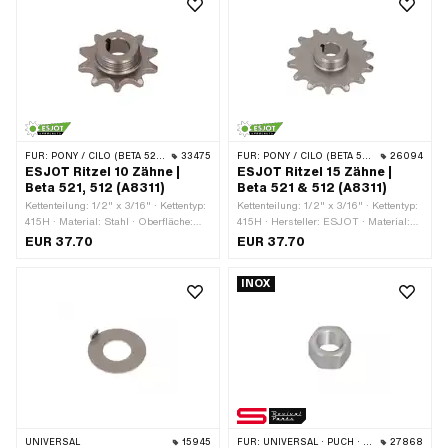
mm
FÜR:
PONY / CILO (BETA 521 & 512)
33475
FÜR:
PONY / CILO (BETA 521 & 512)
26094
ESJOT Ritzel 10 Zähne |
ESJOT Ritzel 15 Zähne |
Beta 521, 512 (A8311)
Beta 521 & 512 (A8311)
Kettenteilung: 1/2" x 3/16" · Kettentyp:
Kettenteilung: 1/2" x 3/16" · Kettentyp:
415H · Material: Stahl · Oberfläche:
415H · Hersteller: ESJOT · Material:
roh · Dicke: 4.5 mm · Hersteller:
Stahl · Oberfläche: roh · Aufnahmeart:
EUR 37.70
EUR 37.70
ESJOT · Aufnahmeart: Keilverbindung
Konusbefestigung · Gewindeart:
· Aufnahmeart: Konusbefestigung ·
MF24x1.5 (Feingewinde) · Anzahl
INOX
Gewindeart: MF24x1.5 (Feingewinde) ·
Zähne: 15 Stk. · Gesamtdicke: 13 mm
Anzahl Zähne: 10 Stk. · Gesamtdicke:
13.2 mm · Ø innen: 12.8 mm · Ø innen:
14.4 mm
UNIVERSAL
15945
FÜR:
UNIVERSAL · PUCH · SACHS
27868