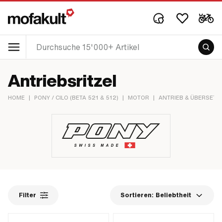
Antriebsritzel
HOME
|
PONY / CILO (BETA 521 & 512)
|
MOTOR
|
ANTRIEB & ÜBERSET
Filter
Sortieren:
Beliebtheit