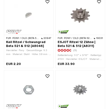
FÜR:
PONY / CILO (BETA 521 & 512)
20947
FÜR:
PONY / CILO (BETA 521 & 512)
19031
Keil Ritzel / Schwungrad
ESJOT Ritzel 12 Zähne |
Beta 521 & 512 (A8046)
Beta 521 & 512 (A8311)
Hersteller: Pony · Gesamtlänge: 9.3
(5)
mm · Material: Stahl · Höhe: 3.8 mm ·
Kettenteilung: 1/2" x 3/16" · Kettentyp:
Breite: 3 mm
415H · Hersteller: ESJOT · Material:
Stahl · Oberfläche: lackiert ·
EUR 2.20
EUR 33.90
Aufnahmeart: Konusbefestigung ·
Anzahl Zähne: 12 Stk. · Ø innen: 14.6
mm · Gesamtdicke: 13 mm · Dicke: 4.4
mm · Gewindeart: MF24x1.5
(Feingewinde)