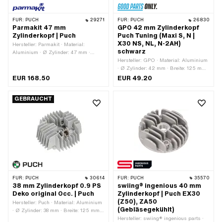
FÜR:
PUCH
29271
FÜR:
PUCH
26830
Parmakit 47 mm
GPO 42 mm Zylinderkopf
Zylinderkopf | Puch
Puch Tuning (Maxi S, N |
X30 NS, NL, N-2AH)
Hersteller: Parmakit · Material:
schwarz
Aluminium · Ø Zylinder: 47 mm ·
Breite: 165 mm · Höhe: 65 mm ·
Hersteller: GPO · Material: Aluminium
Oberfläche: sandgestrahlt ·
· Ø Zylinder: 42 mm · Breite: 125 mm ·
Gesamtlänge: 185 mm · Anzahl
Höhe: 55 mm · Oberfläche: lackiert ·
EUR 168.50
EUR 49.20
Befestigungspunkte: 4 Stk.
Gesamtlänge: 135 mm · Anzahl
Befestigungspunkte: 4 Stk. ·
GEBRAUCHT
Dekompressor: Nein · Getarnt: Ja ·
Anwendungsbereich: Tuning
FÜR:
PUCH
30614
FÜR:
PUCH
35570
38 mm Zylinderkopf 0.9 PS
swiing® ingenious 40 mm
Deko original Occ. | Puch
Zylinderkopf | Puch EX30
(Z50), ZA50
Hersteller: Puch · Material: Aluminium
(Gebläsegekühlt)
· Ø Zylinder: 38 mm · Breite: 125 mm ·
Höhe: 55 mm · Leistung: 0.9 PS ·
Hersteller: swiing® ingenious parts ·