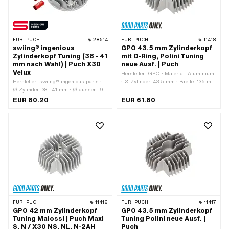
FÜR:
PUCH
28514
FÜR:
PUCH
11418
swiing® ingenious
GPO 43.5 mm Zylinderkopf
Zylinderkopf Tuning (38 - 41
mit O-Ring, Polini Tuning
mm nach Wahl) | Puch X30
neue Ausf. | Puch
Velux
Hersteller: GPO · Material: Aluminium
Hersteller: swiing® ingenious parts ·
· Ø Zylinder: 43.5 mm · Breite: 135 mm
Ø Zylinder: 38 - 41 mm · Ø aussen: 90
· Höhe: 55 mm · Oberfläche:
mm · Anzahl Befestigungspunkte: 4
sandgestrahlt · Gesamtlänge: 140 mm
EUR 80.20
EUR 61.80
Stk. · Dekompressor: Nein · Höhe: 35
· Kerzengewinde: kurz · Anzahl
mm · Anwendungsbereich: Tuning
Befestigungspunkte: 4 Stk. · Lochbild
[mm]: 44 x 44 · Dekompressor: Nein ·
Anwendungsbereich: Tuning
FÜR:
PUCH
11416
FÜR:
PUCH
11417
GPO 42 mm Zylinderkopf
GPO 43.5 mm Zylinderkopf
Tuning Malossi | Puch Maxi
Tuning Polini neue Ausf. |
S, N / X30 NS, NL, N-2AH
Puch