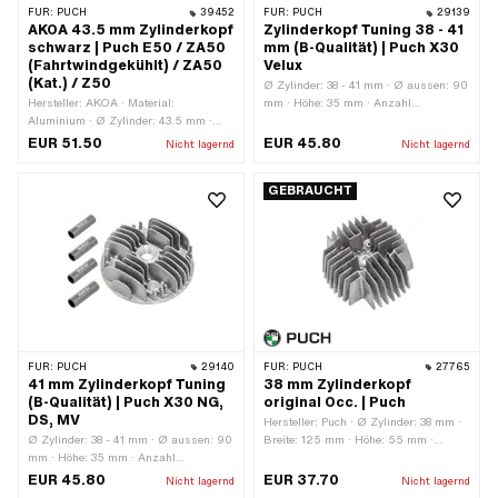
FÜR:
PUCH
39452
FÜR:
PUCH
29139
AKOA 43.5 mm Zylinderkopf
Zylinderkopf Tuning 38 - 41
schwarz | Puch E50 / ZA50
mm (B-Qualität) | Puch X30
(Fahrtwindgekühlt) / ZA50
Velux
(Kat.) / Z50
Ø Zylinder: 38 - 41 mm · Ø aussen: 90
Hersteller: AKOA · Material:
mm · Höhe: 35 mm · Anzahl
Aluminium · Ø Zylinder: 43.5 mm ·
Befestigungspunkte: 4 Stk. ·
Breite: 123.2 mm · Höhe: 54.5 mm ·
Dekompressor: Nein ·
EUR 51.50
EUR 45.80
Nicht lagernd
Nicht lagernd
Oberfläche: lackiert · Gesamtlänge:
Anwendungsbereich: Tuning
132.2 mm · Kerzengewinde: kurz ·
GEBRAUCHT
Anzahl Befestigungspunkte: 4 Stk. ·
Lochbild [mm]: 44 x 44 ·
Dekompressor: Nein · Getarnt: Nein ·
Anwendungsbereich: Tuning
FÜR:
PUCH
29140
FÜR:
PUCH
27765
41 mm Zylinderkopf Tuning
38 mm Zylinderkopf
(B-Qualität) | Puch X30 NG,
original Occ. | Puch
DS, MV
Hersteller: Puch · Ø Zylinder: 38 mm ·
Ø Zylinder: 38 - 41 mm · Ø aussen: 90
Breite: 125 mm · Höhe: 55 mm ·
mm · Höhe: 35 mm · Anzahl
Gesamtlänge: 135 mm · Anzahl
Befestigungspunkte: 4 Stk. ·
Befestigungspunkte: 4 Stk. ·
EUR 45.80
EUR 37.70
Nicht lagernd
Nicht lagernd
Dekompressor: Nein ·
Dekompressor: Nein ·