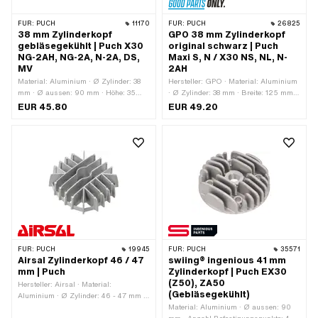
FÜR:
PUCH
11170
FÜR:
PUCH
26825
38 mm Zylinderkopf
GPO 38 mm Zylinderkopf
gebläsegekühlt | Puch X30
original schwarz | Puch
NG-2AH, NG-2A, N-2A, DS,
Maxi S, N / X30 NS, NL, N-
MV
2AH
Material: Aluminium · Ø Zylinder: 38
Hersteller: GPO · Material: Aluminium
mm · Ø aussen: 90 mm · Höhe: 35
· Ø Zylinder: 38 mm · Breite: 125 mm ·
mm · Ø Schraubenaufnahme: 6.4 mm
Höhe: 55 mm · Oberfläche: lackiert ·
EUR 45.80
EUR 49.20
· Kerzengewinde: kurz · Anzahl
Gesamtlänge: 135 mm · Anzahl
Befestigungspunkte: 4 Stk. · Lochbild
Befestigungspunkte: 4 Stk. ·
[mm]: 44 x 44 · Dekompressor: Nein ·
Dekompressor: Nein ·
Anwendungsbereich: Standard
Anwendungsbereich: Original
FÜR:
PUCH
19945
FÜR:
PUCH
35571
Airsal Zylinderkopf 46 / 47
swiing® ingenious 41 mm
mm | Puch
Zylinderkopf | Puch EX30
(Z50), ZA50
Hersteller: Airsal · Material:
(Gebläsegekühlt)
Aluminium · Ø Zylinder: 46 - 47 mm ·
Breite: 165 mm · Höhe: 60 mm ·
Material: Aluminium · Ø aussen: 90