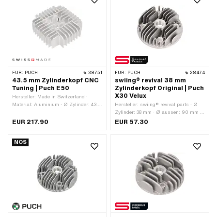
349.8.10.101.1
FÜR:
PUCH
38751
FÜR:
PUCH
28474
43.5 mm Zylinderkopf CNC
swiing® revival 38 mm
Tuning | Puch E50
Zylinderkopf Original | Puch
X30 Velux
Hersteller: Made in Switzerland ·
Material: Aluminium · Ø Zylinder: 43.5
Hersteller: swiing® revival parts · Ø
mm · Gesamtlänge: 169 mm ·
Zylinder: 38 mm · Ø aussen: 90 mm ·
Kerzengewinde: kurz · Breite: 164 mm
Ø Schraubenaufnahme: 7.4 mm ·
EUR 217.90
EUR 57.30
· Höhe: 50.6 mm · Anzahl
Anzahl Befestigungspunkte: 4 Stk. ·
Befestigungspunkte: 4 Stk. · Lochbild
Dekompressor: Nein
NOS
[mm]: 44 x 44 · Dekompressor: Nein ·
Anwendungsbereich: Tuning