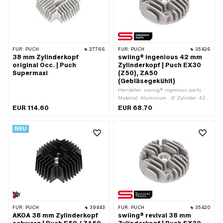
FÜR:
PUCH
27766
FÜR:
PUCH
35426
38 mm Zylinderkopf
swiing® ingenious 42 mm
original Occ. | Puch
Zylinderkopf | Puch EX30
Supermaxi
(Z50), ZA50
(Gebläsegekühlt)
Hersteller: swiing® ingenious parts ·
Material: Aluminium · Ø Zylinder: 42
mm · Ø aussen: 90 mm ·
EUR 114.60
EUR 68.70
Kerzengewinde: kurz · Anzahl
Befestigungspunkte: 4 Stk. · Lochbild
NEU
[mm]: 44 x 44 · Dekompressor: Nein ·
Anwendungsbereich: Tuning
FÜR:
PUCH
39443
FÜR:
PUCH
35420
AKOA 38 mm Zylinderkopf
swiing® revival 38 mm