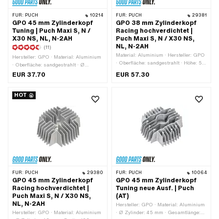
FÜR:
PUCH
10214
FÜR:
PUCH
29381
GPO 45 mm Zylinderkopf
GPO 38 mm Zylinderkopf
Tuning | Puch Maxi S, N /
Racing hochverdichtet |
X30 NS, NL, N-2AH
Puch Maxi S, N / X30 NS,
NL, N-2AH
(11)
Material: Aluminium · Hersteller: GPO
Hersteller: GPO · Material: Aluminium
· Oberfläche: sandgestrahlt · Höhe: 55
· Oberfläche: sandgestrahlt · Ø
mm · Ø Zylinder: 38 mm · Breite: 125
Zylinder: 45 mm · Gesamtlänge: 135
EUR 37.70
EUR 57.30
mm · Gesamtlänge: 135 mm ·
mm · Kerzengewinde: kurz · Breite:
Kerzengewinde: kurz · Dekompressor:
125 mm · Höhe: 55 mm · Anzahl
Nein · Anwendungsbereich: Tuning ·
HOT
Befestigungspunkte: 4 Stk. · Lochbild
Anzahl Befestigungspunkte: 4 Stk. · Ø
[mm]: 44 x 44 · Dekompressor: Nein ·
Schraubenaufnahme: 7.4 mm ·
Getarnt: Ja · Anwendungsbereich:
Lochbild [mm]: 45 x 45
Tuning
FÜR:
PUCH
29380
FÜR:
PUCH
10064
GPO 45 mm Zylinderkopf
GPO 45 mm Zylinderkopf
Racing hochverdichtet |
Tuning neue Ausf. | Puch
Puch Maxi S, N / X30 NS,
(AT)
NL, N-2AH
Hersteller: GPO · Material: Aluminium
Hersteller: GPO · Material: Aluminium
· Ø Zylinder: 45 mm · Gesamtlänge: