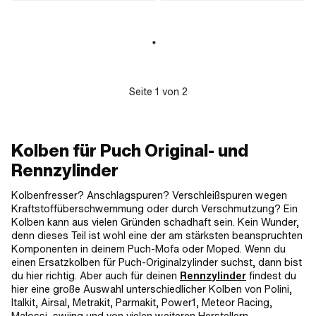
Anwendungsbereich: Tuning
Anwendungsbereich: Original
Seite
1
von
2
Kolben für Puch Original- und
Rennzylinder
Kolbenfresser? Anschlagspuren? Verschleißspuren wegen
Kraftstoffüberschwemmung oder durch Verschmutzung? Ein
Kolben kann aus vielen Gründen schadhaft sein. Kein Wunder,
denn dieses Teil ist wohl eine der am stärksten beanspruchten
Komponenten in deinem Puch-Mofa oder Moped. Wenn du
einen Ersatzkolben für Puch-Originalzylinder suchst, dann bist
du hier richtig. Aber auch für deinen
Rennzylinder
findest du
hier eine große Auswahl unterschiedlicher Kolben von Polini,
Italkit, Airsal, Metrakit, Parmakit, Power1, Meteor Racing,
Malossi, swiing und von vielen weiteren Herstellern.