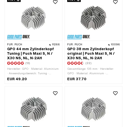
FÜR:
PUCH
11266
FÜR:
PUCH
10096
GPO 44 mm Zylinderkopf
GPO 38 mm Zylinderkopf
Tuning | Puch Maxi S, N /
original | Puch Maxi S, N /
X30 NS, NL, N-2AH
X30 NS, NL, N-2AH
(13)
(22)
Hersteller: GPO · Material: Aluminium
Gesamtlänge: 135 mm · Hersteller:
· Anwendungsbereich: Tuning ·
GPO · Material: Aluminium ·
Oberfläche: sandgestrahlt · Ø
Anwendungsbereich: Standard ·
EUR 49.20
EUR 37.70
Zylinder: 44 mm · Breite: 125 mm ·
Oberfläche: sandgestrahlt · Ø
Höhe: 55 mm · Anzahl
Zylinder: 38 mm · Breite: 125 mm ·
Befestigungspunkte: 4 Stk. ·
Höhe: 55 mm · Anzahl
Gesamtlänge: 135 mm ·
Befestigungspunkte: 4 Stk. · Lochbild
Kerzengewinde: kurz · Dekompressor:
[mm]: 44 x 44 · Kerzengewinde: kurz ·
Nein · Lochbild [mm]: 44 x 44 ·
Dekompressor: Nein
Getarnt: Ja