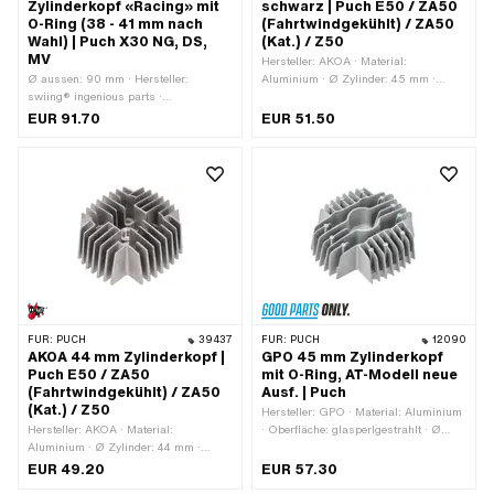
Zylinderkopf «Racing» mit
schwarz | Puch E50 / ZA50
O-Ring (38 - 41 mm nach
(Fahrtwindgekühlt) / ZA50
Wahl) | Puch X30 NG, DS,
(Kat.) / Z50
MV
Hersteller: AKOA · Material:
Ø aussen: 90 mm · Hersteller:
Aluminium · Ø Zylinder: 45 mm ·
swiing® ingenious parts ·
Breite: 123.2 mm · Höhe: 54.5 mm ·
Anwendungsbereich: Racing · Ø
Oberfläche: lackiert · Gesamtlänge:
EUR 91.70
EUR 51.50
Zylinder: 38 - 41 mm · Höhe: 35 mm ·
132.2 mm · Anzahl
Dekompressor: Nein · Anzahl
Befestigungspunkte: 4 Stk. · Lochbild
Befestigungspunkte: 4 Stk.
[mm]: 44 x 44 · Dekompressor: Nein ·
Getarnt: Nein · Anwendungsbereich:
Tuning
FÜR:
PUCH
39437
FÜR:
PUCH
12090
AKOA 44 mm Zylinderkopf |
GPO 45 mm Zylinderkopf
Puch E50 / ZA50
mit O-Ring, AT-Modell neue
(Fahrtwindgekühlt) / ZA50
Ausf. | Puch
(Kat.) / Z50
Hersteller: GPO · Material: Aluminium
Hersteller: AKOA · Material:
· Oberfläche: glasperlgestrahlt · Ø
Aluminium · Ø Zylinder: 44 mm ·
Zylinder: 45 mm · Gesamtlänge: 140
Gesamtlänge: 132.2 mm ·
mm · Kerzengewinde: kurz · Breite: 137
EUR 49.20
EUR 57.30
Kerzengewinde: kurz · Breite: 123.2
mm · Höhe: 50 mm · Anzahl