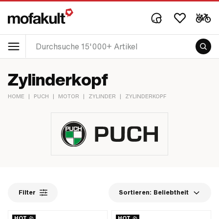
Zylinderkopf
HOME
|
PUCH
|
MOTOR
|
ZYLINDER
|
ZYLINDERKOPF
Filter
Sortieren:
Beliebtheit
HOT
HOT