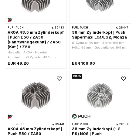
FÜR:
PUCH
39433
FÜR:
PUCH
28447
AKOA 43.5 mm Zylinderkopf
38 mm Zylinderkopf | Puch
| Puch E50 / ZA50
Supermaxi LG1/LG2, Monza
(Fahrtwindgekühlt) / ZA50
Ø Zylinder: 40 mm · Breite: 165 mm ·
(Kat.) / Z50
Höhe: 55 mm · Gesamtlänge: 165 mm
Hersteller: AKOA · Material:
· Dekompressor: Nein
Aluminium · Ø Zylinder: 43.5 mm ·
Breite: 123.2 mm · Höhe: 54.5 mm ·
EUR 49.20
EUR 108.90
Gesamtlänge: 132.2 mm ·
Kerzengewinde: kurz · Anzahl
NOS
Befestigungspunkte: 4 Stk. · Lochbild
[mm]: 44 x 44 · Dekompressor: Nein ·
Anwendungsbereich: Tuning
FÜR:
PUCH
39441
FÜR:
PUCH
28104
AKOA 45 mm Zylinderkopf |
38 mm Zylinderkopf (1.2
Puch E50 / ZA50
PS) NOS | Puch