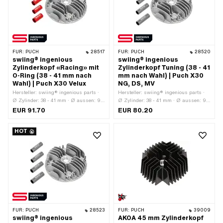
FÜR:
PUCH
28517
FÜR:
PUCH
28520
swiing® ingenious
swiing® ingenious
Zylinderkopf «Racing» mit
Zylinderkopf Tuning (38 - 41
O-Ring (38 - 41 mm nach
mm nach Wahl) | Puch X30
Wahl) | Puch X30 Velux
NG, DS, MV
Hersteller: swiing® ingenious parts ·
Hersteller: swiing® ingenious parts ·
Ø Zylinder: 38 - 41 mm · Ø aussen: 90
Ø Zylinder: 38 - 41 mm · Ø aussen: 90
mm · Anzahl Befestigungspunkte: 4
mm · Anzahl Befestigungspunkte: 4
EUR 91.70
EUR 80.20
Stk. · Dekompressor: Nein · Höhe: 35
Stk. · Dekompressor: Nein · Höhe: 35
mm · Anwendungsbereich: Racing
mm · Anwendungsbereich: Tuning
HOT
FÜR:
PUCH
28523
FÜR:
PUCH
39009
swiing® ingenious
AKOA 45 mm Zylinderkopf