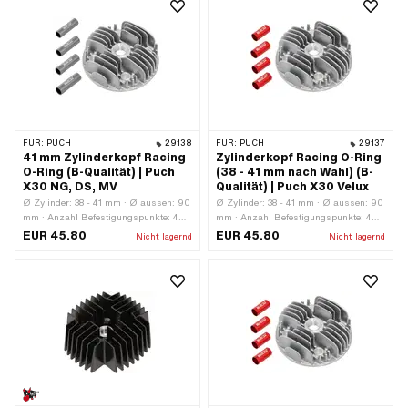
[mm]: 44 x 44 · Dekompressor: Nein ·
Nein · Lochbild [mm]: 44 x 44
Anwendungsbereich: Racing ·
Anwendungsbereich: Tuning
FÜR:
PUCH
29138
FÜR:
PUCH
29137
41 mm Zylinderkopf Racing
Zylinderkopf Racing O-Ring
O-Ring (B-Qualität) | Puch
(38 - 41 mm nach Wahl) (B-
X30 NG, DS, MV
Qualität) | Puch X30 Velux
Ø Zylinder: 38 - 41 mm · Ø aussen: 90
Ø Zylinder: 38 - 41 mm · Ø aussen: 90
mm · Anzahl Befestigungspunkte: 4
mm · Anzahl Befestigungspunkte: 4
Stk. · Dekompressor: Nein · Höhe: 35
Stk. · Dekompressor: Nein · Höhe: 35
EUR 45.80
EUR 45.80
Nicht lagernd
Nicht lagernd
mm · Anwendungsbereich: Racing
mm · Anwendungsbereich: Racing