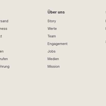
Über uns
rsand
Story
iness
Werte
kt
Team
Engagement
en
Jobs
rufen
Medien
ehrung
Mission