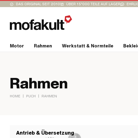
DAS ORIGINAL SEIT 2010
ÜBER 15’000 TEILE AUF LAGER
EHRLI
Motor
Rahmen
Werkstatt & Normteile
Bekle
Rahmen
|
|
HOME
PUCH
RAHMEN
Antrieb & Übersetzung