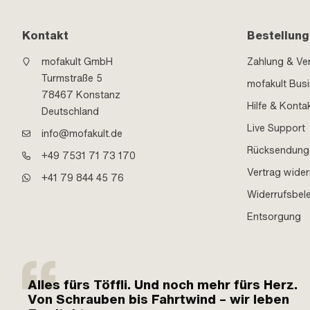
Kontakt
Bestellung
mofakult GmbH
Zahlung & Ve
Turmstraße 5
mofakult Bus
78467 Konstanz
Hilfe & Konta
Deutschland
Live Support
info@mofakult.de
Rücksendung
+49 7531 71 73 170
Vertrag wider
+41 79 844 45 76
Widerrufsbel
Entsorgung
Alles fürs Töffli. Und noch mehr fürs Herz.
Von Schrauben bis Fahrtwind – wir leben