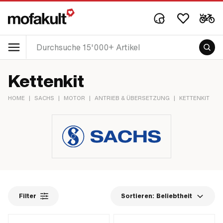
Kettenkit
HOME
|
SACHS
|
MOTOR
|
ANTRIEB & ÜBERSETZUNG
|
KETTENKIT
Filter
Sortieren:
Beliebtheit