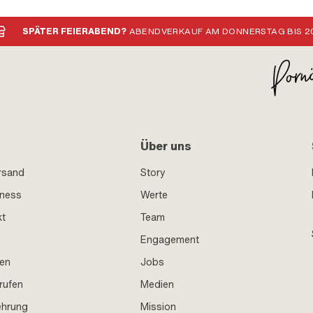
SPÄTER FEIERABEND?
ABENDVERKAUF AM DONNERSTAG BIS 20
Über uns
rsand
Story
iness
Werte
kt
Team
Engagement
en
Jobs
rufen
Medien
ehrung
Mission