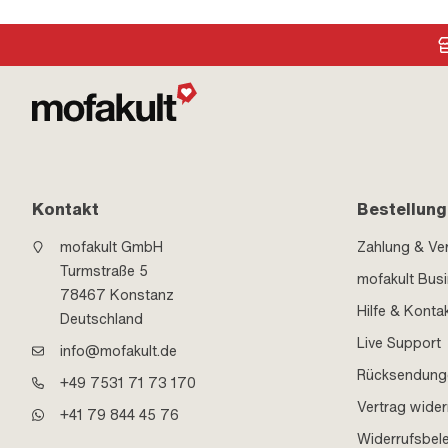
Kontakt
Bestellung
mofakult GmbH
Zahlung & Ve
Turmstraße 5
mofakult Bus
78467 Konstanz
Hilfe & Konta
Deutschland
Live Support
info@mofakult.de
Rücksendung
+49 7531 71 73 170
Vertrag wider
+41 79 844 45 76
Widerrufsbel