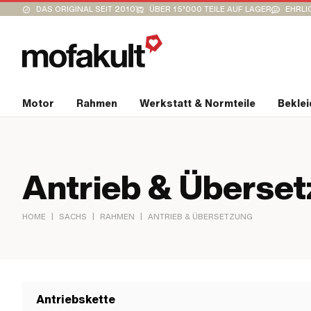
DAS ORIGINAL SEIT 2010
ÜBER 15’000 TEILE AUF LAGER
EHRLI
Motor
Rahmen
Werkstatt & Normteile
Bekle
Antrieb & Überse
|
|
|
HOME
SACHS
RAHMEN
ANTRIEB & ÜBERSETZUNG
Antriebskette