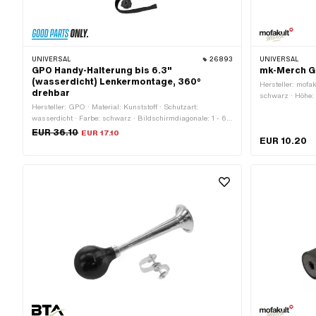
UNIVERSAL
26893
UNIVERSAL
GPO Handy-Halterung bis 6.3"
mk-Merch G
(wasserdicht) Lenkermontage, 360°
Hersteller: mofak
drehbar
schwarz · Höhe
Hersteller: GPO · Material: Kunststoff · Schutzart:
wasserdicht · Farbe: schwarz · Bildschirmdiagonale: 1 - 6.3
" · Breite: 105 mm · Breite Lenkerklemme: 27 mm · Höhe:
EUR 36.10
EUR 17.10
EUR 10.20
30 mm · Gesamtlänge: 180 mm · Ø Lenker: 18 - 28 mm