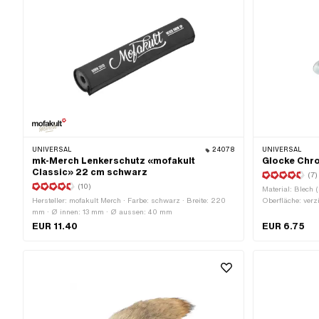
UNIVERSAL
24078
UNIVERSAL
mk-Merch Lenkerschutz «mofakult
Glocke Chr
Classic» 22 cm schwarz
(7)
(10)
Material: Blech (
Hersteller: mofakult Merch · Farbe: schwarz · Breite: 220
Oberfläche: verz
mm · Ø innen: 13 mm · Ø aussen: 40 mm
Höhe: 28 mm · Ø
Klemmdurchmess
EUR 11.40
EUR 6.75
Gewindegrösse: