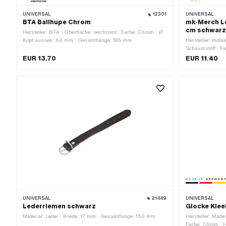
UNIVERSAL
12301
UNIVERSAL
BTA Ballhupe Chrom
mk-Merch Le
cm schwar
Hersteller: BTA · Oberfläche: verchromt · Farbe: Chrom · Ø
Kopf aussen: 60 mm · Gesamtlänge: 185 mm
Hersteller: mofak
Schaumstoff · Fa
weiss · Ø innen
EUR 13.70
EUR 11.40
200 mm
UNIVERSAL
21449
UNIVERSAL
Lederriemen schwarz
Glocke Klee
Material: Leder · Breite: 17 mm · Gesamtlänge: 150 mm
Hersteller: Made
Farbe: Chrom · 