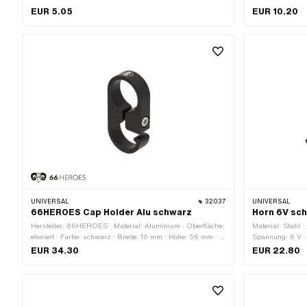
EUR 5.05
EUR 10.20
UNIVERSAL
32037
UNIVERSAL
66HEROES Cap Holder Alu schwarz
Horn 6V sch
Hersteller: 66HEROES · Material: Aluminium · Oberfläche:
Material: Stahl ·
eloxiert · Farbe: schwarz · Breite: 10 mm · Höhe: 56 mm · Ø
Spannung: 6 V ·
innen: 22 mm · Gewindegrösse: M4 · Gesamtlänge: 28 mm
71.8 mm · Ø Sch
EUR 34.30
EUR 22.80
105 mm · Höhe: 
Anzahl Befestig