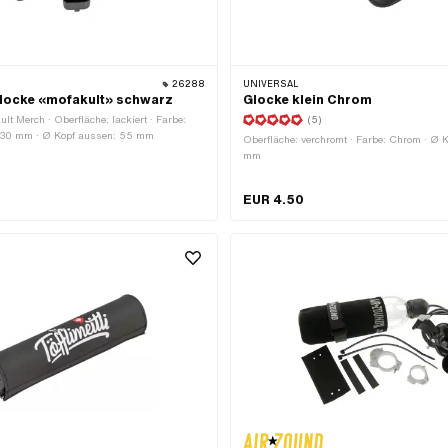
26288
UNIVERSAL
locke «mofakult» schwarz
Glocke klein Chrom
ult Merch · Oberfläche: lackiert · Farbe:
(5)
: 30 mm · Ø Kopf aussen: 55 mm
Oberfläche: verchromt · Farbe: Chrom · Ø 
mm
EUR 4.50