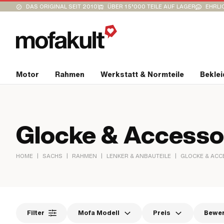
DAS ORIGINAL SEIT 2010
ÜBER 15’000 TEILE AUF LAGER
EHRLI
Motor
Rahmen
Werkstatt & Normteile
Bekle
Glocke & Accesso
|
|
|
|
HOME
SACHS
RAHMEN
LENKER & ANBAUTEILE
GLOCKE & ACC
Filter
Mofa Modell
Preis
Bewe