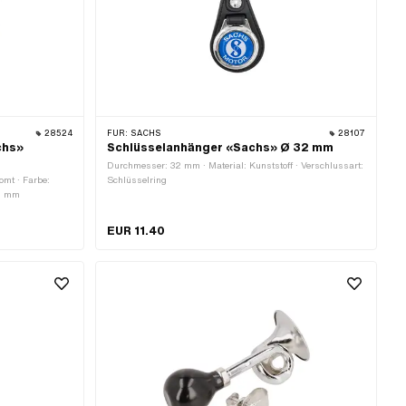
28524
FÜR:
SACHS
28107
chs»
Schlüsselanhänger «Sachs» Ø 32 mm
Durchmesser: 32 mm · Material: Kunststoff · Verschlussart:
omt · Farbe:
Schlüsselring
55 mm
EUR 11.40