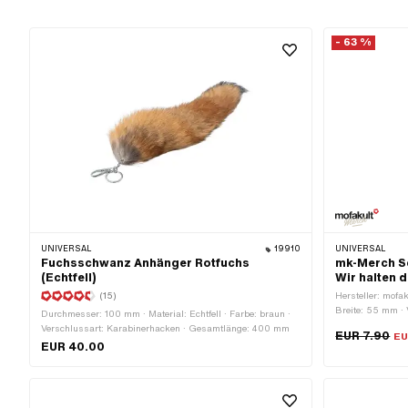
- 63 %
UNIVERSAL
19910
UNIVERSAL
Fuchsschwanz Anhänger Rotfuchs
mk-Merch Sc
(Echtfell)
Wir halten 
(15)
Hersteller: mofak
Breite: 55 mm · 
Durchmesser: 100 mm · Material: Echtfell · Farbe: braun ·
Gesamtlänge: 
Verschlussart: Karabinerhacken · Gesamtlänge: 400 mm
EUR 7.90
EU
EUR 40.00