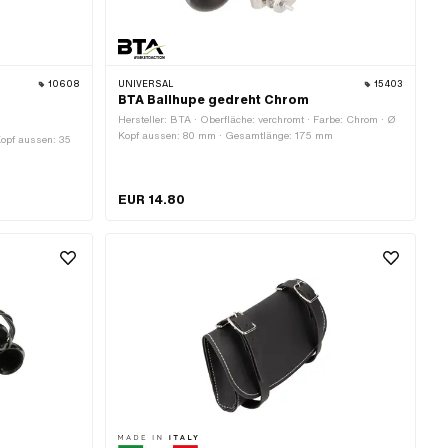
10608
UNIVERSAL
15403
BTA Ballhupe gedreht Chrom
Hersteller: BTA · Oberfläche: verchromt · Farbe: Chrom · Ø
Kopf aussen: 80 mm · Gesamtlänge: 175 mm
Kopf aussen: 35
EUR 14.80