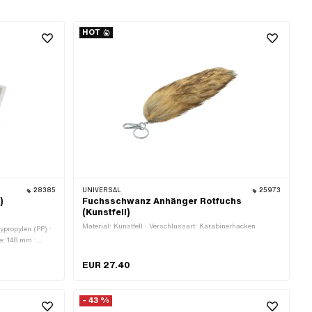
HOT
28385
UNIVERSAL
25973
)
Fuchsschwanz Anhänger Rotfuchs
(Kunstfell)
Material: Kunstfell · Verschlussart: Karabinerhacken
ypropylen (PP) ·
te: 148 mm ·
EUR 27.40
- 43 %