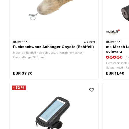
UNIVERSAL
25971
UNIVERSAL
Fuchsschwanz Anhänger Coyote (Echtfell)
mk-Merch L
schwarz
Material: Echtfell · Verschlussart: Karabinerhacken ·
Gesamtlänge: 300 mm
(5)
Hersteller: mofak
Schaumstoff · Fa
weiss · Ø innen
EUR 37.70
EUR 11.40
200 mm
- 52 %