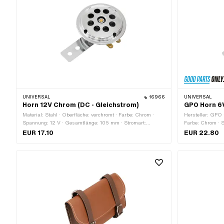
UNIVERSAL
16966
UNIVERSAL
Horn 12V Chrom (DC - Gleichstrom)
GPO Horn 6V
Material: Stahl · Oberfläche: verchromt · Farbe: Chrom ·
Hersteller: GPO ·
Spannung: 12 V · Gesamtlänge: 105 mm · Stromart:
Farbe: Chrom · 
Gleichstrom (DC) · Höhe: 36 mm · Ø aussen: 71.8 mm · Ø
(DC) · Breite: 7
EUR 17.10
EUR 22.80
Schraubenaufnahme: 6.3 mm · Anzahl Befestigungspunkte:
Schraubenaufnah
2 Stk. · Befestigungsart: Schrauben
· Ø aussen: 70 
Befestigungspun