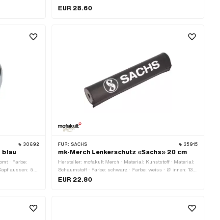
Befestigungsart: Ringe · Abstand zueinander: 100 mm ·
EUR 28.60
Gesamtlänge: 165 mm · Anzahl Befestigungspunkte: 2
Stk.
30692
FÜR:
SACHS
35915
 blau
mk-Merch Lenkerschutz «Sachs» 20 cm
omt · Farbe:
Hersteller: mofakult Merch · Material: Kunststoff · Material:
Kopf aussen: 55
Schaumstoff · Farbe: schwarz · Farbe: weiss · Ø innen: 13
mm · Ø aussen: 40 mm · Gesamtlänge: 200 mm
EUR 22.80