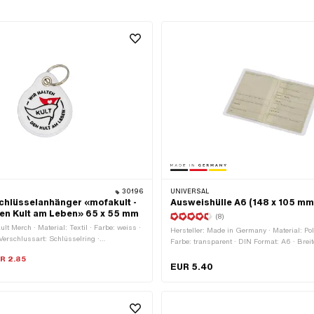
30196
UNIVERSAL
hlüsselanhänger «mofakult -
Ausweishülle A6 (148 x 105 mm
den Kult am Leben» 65 x 55 mm
(8)
ult Merch · Material: Textil · Farbe: weiss ·
Hersteller: Made in Germany · Material: Pol
Verschlussart: Schlüsselring ·
Farbe: transparent · DIN Format: A6 · Brei
65 mm
Gesamtlänge: 105 mm
R 2.85
EUR 5.40