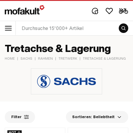
Tretachse & Lagerung
HOME
|
SACHS
|
RAHMEN
|
TRETWERK
|
TRETACHSE & LAGERUNG
Filter
Sortieren:
Beliebtheit
HOT