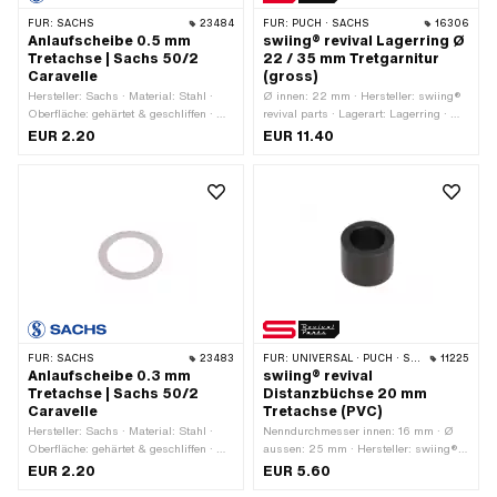
FÜR:
SACHS
23484
FÜR:
PUCH · SACHS
16306
Anlaufscheibe 0.5 mm
swiing® revival Lagerring Ø
Tretachse | Sachs 50/2
22 / 35 mm Tretgarnitur
Caravelle
(gross)
Hersteller: Sachs · Material: Stahl ·
Ø innen: 22 mm · Hersteller: swiing®
Oberfläche: gehärtet & geschliffen · Ø
revival parts · Lagerart: Lagerring · Ø
innen: 18 mm · Ø aussen: 25 mm ·
Kugel [Zoll] / [mm]: 1/4" (6.35 mm) ·
EUR 2.20
EUR 11.40
Dicke: 0.5 mm
Ø aussen: 35 mm
FÜR:
SACHS
23483
FÜR:
UNIVERSAL · PUCH · SACHS · ZÜNDAPP BELMONDO
11225
Anlaufscheibe 0.3 mm
swiing® revival
Tretachse | Sachs 50/2
Distanzbüchse 20 mm
Caravelle
Tretachse (PVC)
Hersteller: Sachs · Material: Stahl ·
Nenndurchmesser innen: 16 mm · Ø
Oberfläche: gehärtet & geschliffen · Ø
aussen: 25 mm · Hersteller: swiing®
innen: 18 mm · Ø aussen: 25 mm ·
revival parts · Material:
EUR 2.20
EUR 5.60
Dicke: 0.3 mm
Polyvinylchlorid (PVC-U_hart) · Ø