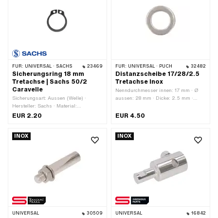
FÜR:
UNIVERSAL · SACHS
23469
FÜR:
UNIVERSAL · PUCH
32482
Sicherungsring 18 mm
Distanzscheibe 17/28/2.5
Tretachse | Sachs 50/2
Tretachse Inox
Caravelle
Nenndurchmesser innen: 17 mm · Ø
Sicherungsart: Aussen (Welle) ·
aussen: 28 mm · Dicke: 2.5 mm ·
Hersteller: Sachs · Material:
Material: Chromstahl
Federstahl · Nenndurchmesser: 18 mm
(umgangssprachlich bekannt als
EUR 2.20
EUR 4.50
Nirosta) · Ø innen: 17 mm · Puch
OEM-Nr.: 900.3993
INOX
INOX
UNIVERSAL
30509
UNIVERSAL
16842