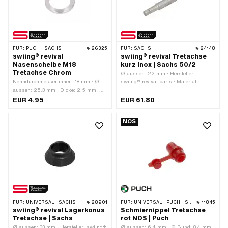
18x24G LH
FÜR:
PUCH · SACHS
26325
FÜR:
SACHS
24148
swiing® revival
swiing® revival Tretachse
Nasenscheibe M18
kurz Inox | Sachs 50/2
Tretachse Chrom
Ø aussen: 22 mm · Hersteller:
Nenndurchmesser innen: 18 mm · Ø
swiing® revival parts · Material:
aussen: 25.3 mm · Dicke: 2.5 mm ·
Chromstahl (umgangssprachlich
Hersteller: swiing® revival parts ·
bekannt als Nirosta) · Ø
EUR 4.95
EUR 61.80
Material: Stahl · Oberfläche: verchromt
Tretarmaufnahme: 16 mm ·
· Ø innen: 18.3 mm · Nenndurchmesser
Gesamtlänge: 182 mm
NOS
(Gewinde): 18 mm
FÜR:
UNIVERSAL · SACHS
28901
FÜR:
UNIVERSAL · PUCH · SACHS · PONY / CILO (BETA 521 & 512)
11845
swiing® revival Lagerkonus
Schmiernippel Tretachse
Tretachse | Sachs
rot NOS | Puch
Ø aussen: 33 mm · Hersteller: swiing®
Ø aussen: 6.4 mm · Ø Bund: 8.4 mm ·