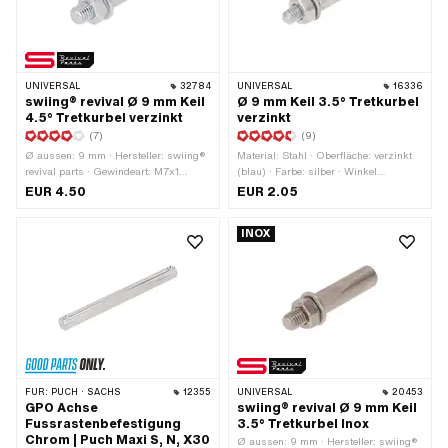
UNIVERSAL
32784
UNIVERSAL
16336
swiing® revival Ø 9 mm Keil
Ø 9 mm Keil 3.5° Tretkurbel
4.5° Tretkurbel verzinkt
verzinkt
(7)
(9)
Ø aussen: 9 mm · Hersteller: swiing®
Material: Stahl · Oberfläche: verzinkt
revival parts · Gewindeart: M7x1
(blau) · Farbe: silber · Winkel
(Standardgewinde) · Material: Stahl ·
Kurbelkeil: 3.5° · Ø aussen: 9 mm ·
EUR 4.50
EUR 2.05
Oberfläche: verzinkt (blau) · Farbe:
Gesamtlänge: 43 mm · Gewindeart:
silber · Winkel Kurbelkeil: 4.5° ·
M6x1 (Standardgewinde)
INOX
Gesamtlänge: 43 mm
FÜR:
PUCH · SACHS
12355
UNIVERSAL
20453
GPO Achse
swiing® revival Ø 9 mm Keil
Fussrastenbefestigung
3.5° Tretkurbel Inox
Chrom | Puch Maxi S, N, X30
Ø aussen: 9 mm · Hersteller: swiing®