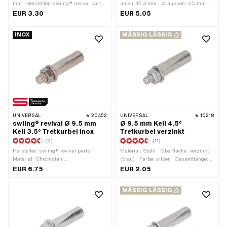
mm · Hersteller: swiing® revival parts
innen: 16.3 mm · Ø aussen: 25 mm ·
· Material: Nylon · Farbe: schwarz ·
Hersteller: swiing® revival parts ·
EUR 3.30
EUR 5.05
Lagerart: Gleitlager · Ø aussen: 21
Gesamtlänge: 10 mm · Material:
mm · Ø aussen: 24 mm
Polyvinylchlorid (PVC-U_hart)
INOX
MÄSSIG LÄSSIG
UNIVERSAL
20452
UNIVERSAL
10218
swiing® revival Ø 9.5 mm
Ø 9.5 mm Keil 4.5°
Keil 3.5° Tretkurbel Inox
Tretkurbel verzinkt
(5)
(11)
Hersteller: swiing® revival parts ·
Material: Stahl · Oberfläche: verzinkt
Material: Chromstahl
(blau) · Farbe: silber · Gesamtlänge:
(umgangssprachlich bekannt als
43 mm · Winkel Kurbelkeil: 4.5° · Ø
EUR 6.75
EUR 2.05
Nirosta) · Gewindeart: M7x1
aussen: 9.5 mm · Gewindeart: M6x1
(Standardgewinde) · Ø aussen: 9.5
(Standardgewinde)
MÄSSIG LÄSSIG
mm · Gesamtlänge: 44 mm · Winkel
Kurbelkeil: 3.5°