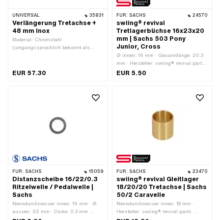
UNIVERSAL
35831
FÜR:
SACHS
24570
Verlängerung Tretachse +
swiing® revival
48 mm Inox
Tretlagerbüchse 16x23x20
mm | Sachs 503 Pony
Material: Chromstahl
Junior, Cross
(umgangssprachlich bekannt als
Nirosta) · Gesamtlänge: 78 mm · Ø
Ø innen: 16 mm · Gesamtlänge: 20.3
Bohrung: 16.1 mm · Ø aussen: 32 mm
mm · Hersteller: swiing® revival parts
· Tiefe: 35 mm · Ø Tretarmaufnahme:
· Material: Kunststoff · Farbe: schwarz
EUR 57.30
EUR 5.50
15.8 mm
· Lagerart: Gleitlager · Ø aussen:
23.35 mm
FÜR:
SACHS
15059
FÜR:
SACHS
23470
Distanzscheibe 16/22/0.3
swiing® revival Gleitlager
Ritzelwelle / Pedalwelle |
18/20/20 Tretachse | Sachs
Sachs
50/2 Caravelle
Nenndurchmesser innen: 16 mm · Ø
Nenndurchmesser innen: 18 mm ·
aussen: 22 mm · Dicke: 0.3 mm ·
Hersteller: swiing® revival parts ·
Hersteller: Sachs · Material: Stahl ·
Material: Messing · Ø innen: 18 mm ·