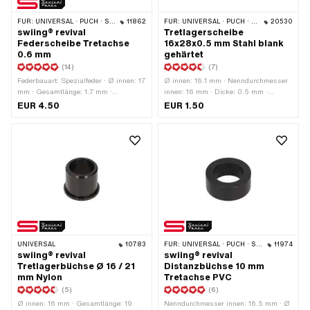
FÜR:
UNIVERSAL · PUCH · SACHS · PONY / CILO (BETA 521 & 512) · PIAGGIO · ZÜNDAPP BELMONDO · ALPA CHOPPER / TURBO · CILO
11862
FÜR:
UNIVERSAL · PUCH · SACHS
20530
swiing® revival
Tretlagerscheibe
Federscheibe Tretachse
16x28x0.5 mm Stahl blank
0.6 mm
gehärtet
(14)
(7)
Federbauart: Spezialfeder · Ø innen: 17
Ø innen: 16.1 mm · Nenndurchmesser
mm · Gesamtlänge: 1.7 mm ·
innen: 16 mm · Dicke: 0.5 mm ·
Hersteller: swiing® revival parts ·
Nenndurchmesser (Gewinde): 16 mm ·
EUR 4.50
EUR 1.50
Material: Federstahl · Oberfläche:
Ø aussen: 28 mm
verzinkt (blau) · Ø aussen: 29 mm ·
Materialstärke: 0.6 mm
UNIVERSAL
10783
FÜR:
UNIVERSAL · PUCH · SACHS · ZÜNDAPP BELMONDO
11974
swiing® revival
swiing® revival
Tretlagerbüchse Ø 16 / 21
Distanzbüchse 10 mm
mm Nylon
Tretachse PVC
(5)
(6)
Ø innen: 16 mm · Gesamtlänge: 19
Nenndurchmesser innen: 16.5 mm · Ø