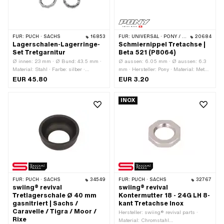
FÜR:
PUCH · SACHS
16853
FÜR:
UNIVERSAL · PONY / CILO (BETA 521 & 512)
20684
Lagerschalen-Lagerringe-
Schmiernippel Tretachse |
Set Tretgarnitur
Beta 521 (P8064)
Ø innen: 23 mm · Ø Bund: 43.5 mm ·
Ø aussen: 6.05 mm · Ø aussen: 6.3
Material: Stahl · Farbe: silber ·
mm · Hersteller: Pony · Material: Metall
Lagerart: Lagerring · Ø Kugel [Zoll] /
· Farbe: silber · Gesamtlänge: 15.3 mm
EUR 45.80
EUR 3.20
[mm]: 1/4" (6.35 mm) · Ø aussen: 40
mm
INOX
FÜR:
PUCH · SACHS
34549
FÜR:
PUCH · SACHS
32767
swiing® revival
swiing® revival
Tretlagerschale Ø 40 mm
Kontermutter 18 - 24G LH 8-
gasnitriert | Sachs /
kant Tretachse Inox
Caravelle / Tigra / Moor /
Hersteller: swiing® revival parts ·
Rixe
Material: Chromstahl