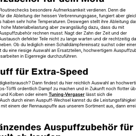
 Routinechecks besondere Aufmerksamkeit verdienen. Denn die
 für die Ableitung der heissen Verbrennungsgase, fungiert aber gleic
 haben sehr hohe Temperaturen. Deswegen stellt ihre Ableitung da
ie hohe Materialbelastung aber zwangsläufig dazu, dass du mit
 Auspuffzubehör rechnen musst. Nagt der Zahn der Zeit und der
ustausch defekter Teile nicht zu lange warten und dir rechtzeitig d
ben. Ob du lediglich einen Schalldämpfereinsatz suchst oder eine
est du eine riesige Auswahl an Ersatzteilen, hochwertigem Auspuffz
arbeiten in Eigenregie durchzuführen.
uff für Extra-Speed
digkeitsrausch? Dann findest du hier reichlich Auswahl an hochwert
Töffli ordentlich Dampf zu machen und in Zukunft noch flotter üb
er und Kolben oder einem
Tuning-Vergaser
lässt sich die
Auch durch einen Auspuff-Wechsel kannst du die Leistungsfähigkei
i mit einem der Rennauspuffe aus unserem Sortiment aus, dann erre
gänzendes Auspuffzubehör für