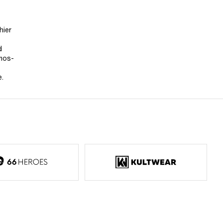
hier
d
omos-
e.