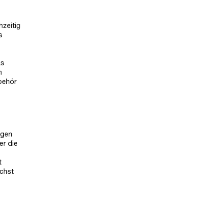
hzeitig
s
as
n
ubehör
igen
er die
t
ichst