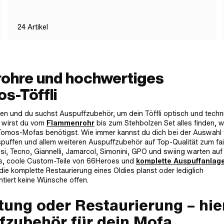
24
Artikel
rohre und hochwertiges
s-Töffli
n und du suchst Auspuffzubehör, um dein Töffli optisch und techn
t wirst du vom
Flammenrohr
bis zum Stehbolzen Set alles finden, 
Tomos-Mofas benötigst. Wie immer kannst du dich bei der Auswahl
puffen und allem weiteren Auspuffzubehör auf Top-Qualität zum fa
ssi, Tecno, Giannelli, Jamarcol, Simonini, GPO und swiing warten auf
s, coole Custom-Teile von 66Heroes und
komplette Auspuffanlag
ie komplette Restaurierung eines Oldies planst oder lediglich
antiert keine Wünsche offen.
ung oder Restaurierung – hie
fzubehör für dein Mofa