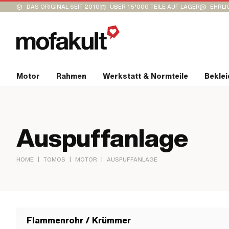
DAS ORIGINAL SEIT 2010
ÜBER 15’000 TEILE AUF LAGER
EHRLI
Motor
Rahmen
Werkstatt & Normteile
Bekle
Auspuffanlage
|
|
|
HOME
TOMOS
MOTOR
AUSPUFFANLAGE
Flammenrohr / Krümmer