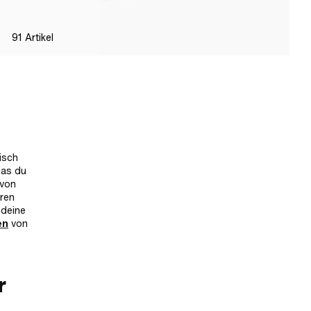
91
Artikel
isch
was du
 von
iren
 deine
en
von
r