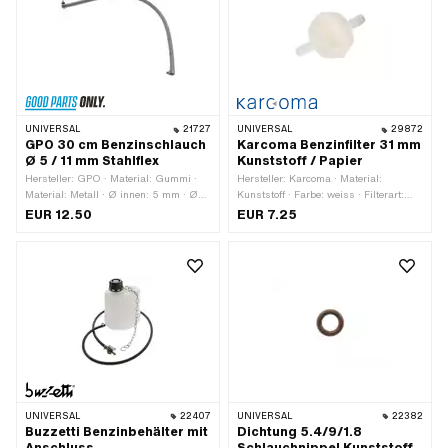
UNIVERSAL
21727
UNIVERSAL
29872
GPO 30 cm Benzinschlauch
Karcoma Benzinfilter 31 mm
Ø 5 / 11 mm Stahlflex
Kunststoff / Papier
Hersteller: GPO · Material: Gummi ·
Hersteller: Karcoma · Material:
Material: Metall · Ø innen: 5 mm · Ø
Kunststoff · Farbe: weiss · Filterart:
aussen: 11 mm · Gesamtlänge: 300
Filterpapier · Ø aussen: 31 mm ·
EUR 12.50
EUR 7.25
mm
Gesamtlänge: 20 mm
UNIVERSAL
22407
UNIVERSAL
22382
Buzzetti Benzinbehälter mit
Dichtung 5.4/9/1.8
Anschluss
Schlauchnippel Kunststoff