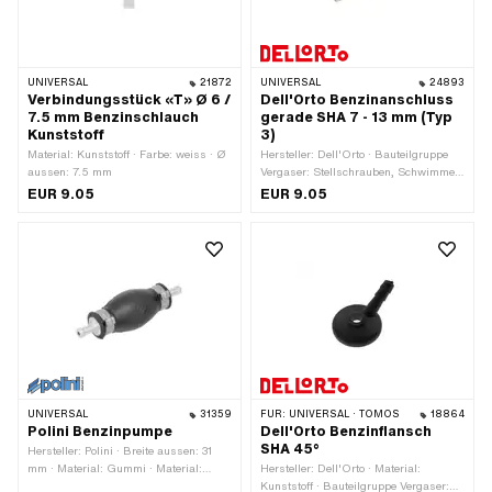
UNIVERSAL
21872
UNIVERSAL
24893
Verbindungsstück «T» Ø 6 /
Dell'Orto Benzinanschluss
7.5 mm Benzinschlauch
gerade SHA 7 - 13 mm (Typ
Kunststoff
3)
Material: Kunststoff · Farbe: weiss · Ø
Hersteller: Dell'Orto · Bauteilgruppe
aussen: 7.5 mm
Vergaser: Stellschrauben, Schwimmer,
etc. · Material: Aluminium ·
EUR 9.05
EUR 9.05
Vergasertyp: SHA (Piaggio) ·
Befestigungsart: Schrauben
UNIVERSAL
31359
FÜR:
UNIVERSAL · TOMOS
18864
Polini Benzinpumpe
Dell'Orto Benzinflansch
SHA 45°
Hersteller: Polini · Breite aussen: 31
mm · Material: Gummi · Material:
Hersteller: Dell'Orto · Material:
Metall · Ø Benzinschlauchanschluss:
Kunststoff · Bauteilgruppe Vergaser: