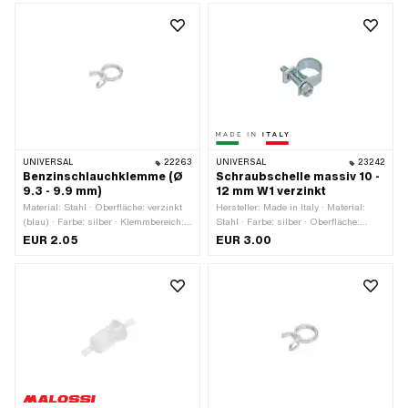
UNIVERSAL
22263
UNIVERSAL
23242
Benzinschlauchklemme (Ø
Schraubschelle massiv 10 -
9.3 - 9.9 mm)
12 mm W1 verzinkt
Material: Stahl · Oberfläche: verzinkt
Hersteller: Made in Italy · Material:
(blau) · Farbe: silber · Klemmbereich:
Stahl · Farbe: silber · Oberfläche:
9.3 - 9.9 mm · Befestigungsart:
verzinkt (blau) · Klemmbereich: 10 - 12
EUR 2.05
EUR 3.00
Steckverbindung geklemmt
mm · Befestigungsart: Schrauben &
Muttern