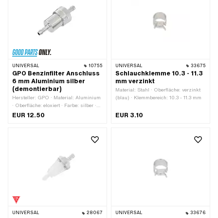
UNIVERSAL
10755
UNIVERSAL
33675
GPO Benzinfilter Anschluss
Schlauchklemme 10.3 - 11.3
6 mm Aluminium silber
mm verzinkt
(demontierbar)
Material: Stahl · Oberfläche: verzinkt
Hersteller: GPO · Material: Aluminium
(blau) · Klemmbereich: 10.3 - 11.3 mm
· Oberfläche: eloxiert · Farbe: silber ·
Filterart: Sintermetall · zerlegbar: Ja ·
EUR 12.50
EUR 3.10
Ø Benzinschlauchanschluss: 6.6 mm
· Ø Benzinschlauchanschluss: 7.6
mm · Ø aussen: 22 mm · Ø aussen:
28 mm · Ø innen: 4.5 mm ·
Gesamtlänge: 38.7 mm ·
Gesamtlänge: 77 mm
UNIVERSAL
28067
UNIVERSAL
33676