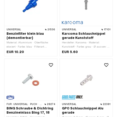
UNIVERSAL
21536
UNIVERSAL
17101
Benzinfilter klein blau
Karcoma Schlauchnippel
(demontierbar)
gerade Kunststoff
Material: Aluminium · Oberfläche:
Hersteller: Karcoma · Material:
eloxiert · Farbe: blau · Filterart:
Kunststoff · Farbe: grau · Ø aussen: 6
Kunststoffnetz · zerlegbar: Ja · Ø
mm · Ø aussen: 7.8 mm · Ø aussen:
EUR 10.20
EUR 5.60
Benzinschlauchanschluss: 7.9 mm ·
10.5 mm
Ø aussen: 24.5 mm · Gesamtlänge:
54 mm
FÜR:
UNIVERSAL · PUCH · SACHS
28274
UNIVERSAL
22381
BING Schraube & Dichtring
GPO Schlauchnippel Alu
Benzineinlass Bing 17, 18
gerade