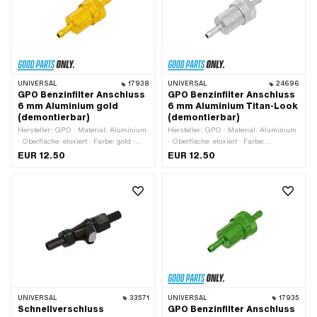
2640 009 000
UNIVERSAL
17938
UNIVERSAL
24696
GPO Benzinfilter Anschluss
GPO Benzinfilter Anschluss
6 mm Aluminium gold
6 mm Aluminium Titan-Look
(demontierbar)
(demontierbar)
Hersteller: GPO · Material: Aluminium
Hersteller: GPO · Material: Aluminium
· Oberfläche: eloxiert · Farbe: gold ·
· Oberfläche: eloxiert · Farbe:
Filterart: Sintermetall · zerlegbar: Ja ·
titanfarben · Filterart: Sintermetall ·
EUR 12.50
EUR 12.50
Gesamtlänge: 77 mm · Ø
zerlegbar: Ja · Gesamtlänge: 77 mm ·
Benzinschlauchanschluss: 6 mm · Ø
Ø Benzinschlauchanschluss: 6 mm ·
aussen: 28 mm
Ø aussen: 28 mm
UNIVERSAL
33571
UNIVERSAL
17935
Schnellverschluss
GPO Benzinfilter Anschluss