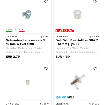
UNIVERSAL
23241
UNIVERSAL
24463
Schraubschelle massiv 8 -
Dell'Orto Benzinfilter SHA 7
10 mm W1 verzinkt
- 13 mm (Typ 3)
Hersteller: Made in Italy · Breite
Hersteller: Dell'Orto · Material:
aussen: 9 mm · Material: Stahl ·
Kunststoff · Filterart: Kunststoffnetz ·
Oberfläche: verzinkt (blau) · Farbe:
Farbe: weiss
EUR 2.75
EUR 4.50
silber · Klemmbereich: 8 - 10 mm ·
Befestigungsart: Schrauben & Muttern
UNIVERSAL
33674
UNIVERSAL
24079