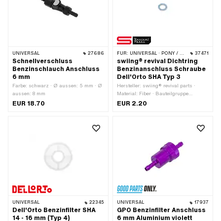
UNIVERSAL
27686
FÜR:
UNIVERSAL · PONY / CILO (BETA 521 & 512) · PIAGGIO
37471
Schnellverschluss
swiing® revival Dichtring
Benzinschlauch Anschluss
Benzinanschluss Schraube
6 mm
Dell'Orto SHA Typ 3
Farbe: schwarz · Ø aussen: 5 mm · Ø
Hersteller: swiing® revival parts ·
aussen: 8 mm
Material: Fiber · Bauteilgruppe
Vergaser: Dichten, Revidieren ·
EUR 18.70
EUR 2.20
Vergasertyp: SHA · Vergasertyp: SHA
(Piaggio) · Dicke: 0.85 mm · Ø innen:
5 mm · Ø aussen: 8 mm · Piaggio
OEM-Nr.: 098136
UNIVERSAL
22345
UNIVERSAL
17937
Dell'Orto Benzinfilter SHA
GPO Benzinfilter Anschluss
14 - 16 mm (Typ 4)
6 mm Aluminium violett