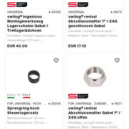
UNIVERSAL
26052
UNIVERSAL
15270
swiing® ingenious
swiing® revival
Montagewerkzeug
Abschlussmutter 1" / 24G
Lagerschalen Gabel /
geschlossen Gabel
Tretlagerbüchsen
Hersteller: swiing® revival parts ·
Hersteller: swiing® ingenious parts ·
Material: Stahl · Gewindeart: FG25.4
Gesamtlänge: 270 mm ·
(1" 24G) · Nenndurchmesser
Anwendungsbereich: Spezialwerkzeug
(Gewinde): 25.4 mm · Antrieb:
EUR 40.00
EUR 17.10
Aussensechskant · Oberfläche:
verchromt
FÜR:
UNIVERSAL · PUCH · SACHS · PONY / CILO (BETA 521 & 512) · PIAGGIO · ZÜNDAPP BELMONDO · TOMOS
25006
FÜR:
UNIVERSAL · ZÜNDAPP BELMONDO
15271
Sprengring hoch
swiing® revival
Steuerlagersatz
Abschlussmutter Gabel 1" /
24G offen
Nenndurchmesser: 20 mm ·
Nenndurchmesser: 25 mm ·
Hersteller: swiing® revival parts ·
Hersteller: Made in Italy · Material:
Material: Stahl · Gewindeart: FG25.4