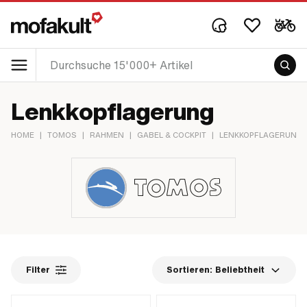
Lenkkopflagerung
HOME
|
TOMOS
|
RAHMEN
|
GABEL & COCKPIT
|
LENKKOPFLAGERUNG
Filter
Sortieren:
Beliebtheit