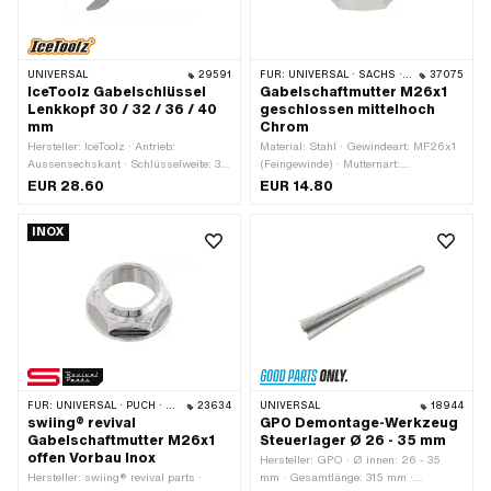
UNIVERSAL
29591
FÜR:
UNIVERSAL · SACHS · HERCULES
37075
IceToolz Gabelschlüssel
Gabelschaftmutter M26x1
Lenkkopf 30 / 32 / 36 / 40
geschlossen mittelhoch
mm
Chrom
Hersteller: IceToolz · Antrieb:
Material: Stahl · Gewindeart: MF26x1
Aussensechskant · Schlüsselweite: 30
(Feingewinde) · Mutternart:
- 40 mm · Anwendungsbereich:
Sechskantmutter · Ø aussen: 34 mm ·
EUR 28.60
EUR 14.80
Werkstattzubehör
Höhe: 13.2 mm · Nenndurchmesser
(Gewinde): 26 mm · Antrieb:
INOX
Aussensechskant · Oberfläche:
verchromt · Schlüsselweite: 30 mm ·
Gewindetiefe: 7.8 mm
FÜR:
UNIVERSAL · PUCH · SACHS · PONY / CILO (BETA 521 & 512) · ZÜNDAPP BELMONDO · TOMOS
23634
UNIVERSAL
18944
swiing® revival
GPO Demontage-Werkzeug
Gabelschaftmutter M26x1
Steuerlager Ø 26 - 35 mm
offen Vorbau Inox
Hersteller: GPO · Ø innen: 26 - 35
Hersteller: swiing® revival parts ·
mm · Gesamtlänge: 315 mm ·