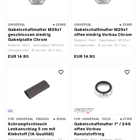
8 mm
UNIVERSAL
25486
UNIVERSAL
25485
Gabelschaftmutter M26x1
Gabelschaftmutter M26x1
geschlossen niedrig
offen niedrig Vorbau Chrom
Gabelplatte Chrom
Material: Stahl · Gewindeart: MF26x1
Material: Stahl · Gewindeart: MF26x1
(Feingewinde) · Ø aussen: 34.7 mm ·
(Feingewinde) · Ø aussen: 34.7 mm ·
Höhe: 12.2 mm · Nenndurchmesser
Höhe: 12.2 mm · Nenndurchmesser
(Gewinde): 26 mm · Antrieb:
EUR 14.80
EUR 14.80
(Gewinde): 26 mm · Antrieb:
Aussensechskant · Oberfläche:
Aussensechskant · Oberfläche:
verchromt · Schlüsselweite: 30 mm ·
verchromt · Schlüsselweite: 30 mm ·
Gewindetiefe: 7 mm
Gewindetiefe: 7 mm
FÜR:
UNIVERSAL · PIAGGIO
35932
FÜR:
UNIVERSAL · PUCH · SACHS · PONY / CILO (BETA 521 & 512) · PIAGGIO · ZÜNDAPP BELMONDO · TOMOS
27915
Schrumpfschlauch
Gabelschaftmutter 1" / 24G
Lenkanschlag 5 cm mit
offen Vorbau
Klebstoff (1A-Qualität)
Kunststoffring
Temperaturbeständigkeit (min.): -55 -
Hersteller: Pony · Material: Stahl ·