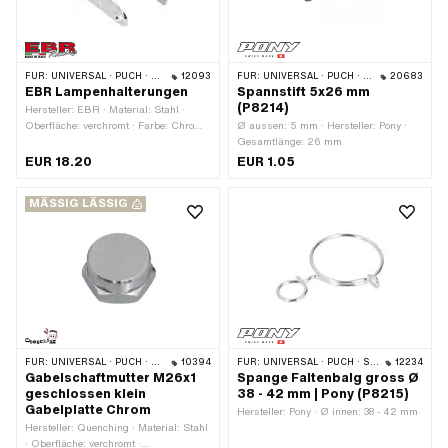
FÜR:
UNIVERSAL · PUCH · SACHS · PONY / CILO (BETA 521 & 512) · PIAGGIO · ZÜNDAPP BELMONDO · TOMOS
12093
FÜR:
UNIVERSAL · PUCH · SACHS · PONY / CILO (BETA 521 & 512)
20683
EBR Lampenhalterungen
Spannstift 5x26 mm
(P8214)
Hersteller: EBR · Material: Stahl ·
Oberfläche: verchromt · Farbe: Chrom ·
Ø aussen: 5 mm · Hersteller: Pony ·
Ø Holmen: 28 mm · Gesamtlänge: 112
Gesamtlänge: 26 mm
mm
EUR 18.20
EUR 1.05
MÄSSIG LÄSSIG
FÜR:
UNIVERSAL · PUCH · SACHS · TOMOS
10394
FÜR:
UNIVERSAL · PUCH · SACHS · PONY / CILO (BETA 521 & 512) · PIAGGIO · ZÜNDAPP BELMONDO
12234
Gabelschaftmutter M26x1
Spange Faltenbalg gross Ø
geschlossen klein
38 - 42 mm | Pony (P8215)
Gabelplatte Chrom
Hersteller: Pony · Ø innen: 38 - 42 mm
Hersteller: Quenching · Material: Stahl
· Oberfläche: verchromt ·