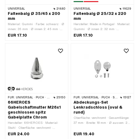
UNIVERSAL
21440
UNIVERSAL
11629
Faltenbalg Ø 35/45 x 200
Faltenbalg Ø 25/32 x 220
mm
mm
Material: Gummi · Farbe: schwarz · Ø
Hersteller: Made in Portugal · Material:
innen: 35 mm · Ø innen 2: 45 mm ·
Gummi · Ø innen 2: 32 mm ·
Gesamtlänge: 200 mm ·
Gesamtlänge: 220 mm · Farbe:
EUR 17.10
EUR 17.10
Befestigungsart: Steckverbindung
schwarz · Ø innen: 25 mm
FÜR:
UNIVERSAL · PUCH · SACHS · ZÜNDAPP BELMONDO · TOMOS
25150
FÜR:
UNIVERSAL · PUCH · SACHS · PONY / CILO (BETA 521 & 512)
15127
66HEROES
Abdeckungs-Set
Gabelschaftmutter M26x1
Lenkradschloss (oval &
geschlossen spitz
rund)
Gabelplatte Chrom
Oberfläche: verchromt · Gesamtlänge:
Hersteller: 66HEROES · Material:
37 mm · Breite: 18 mm · Ø aussen: 21
Stahl · Oberfläche: verchromt ·
mm
Mutternart: Spitzmutter · Gewindeart:
EUR 24.00
EUR 19.40
MF26x1 (Feingewinde) · Antrieb: