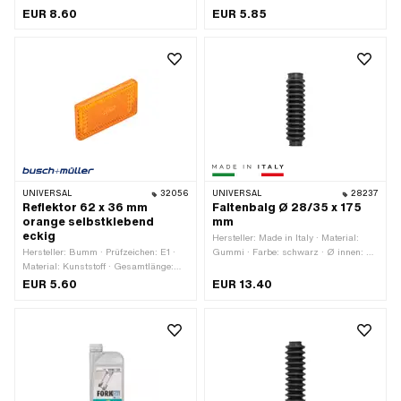
Anwendungsbereich: Standard ·
EUR 8.60
EUR 5.85
Mutternart: Hutmutter · Gewindeart:
MF26x1 (Feingewinde) · Antrieb:
Aussensechskant · Nenndurchmesser
(Gewinde): 26 mm · Ø aussen: 28.6
mm · Höhe: 16.3 mm · Gewindetiefe: 8
mm · Schlüsselweite: 30 mm
UNIVERSAL
32056
UNIVERSAL
28237
Reflektor 62 x 36 mm
Faltenbalg Ø 28/35 x 175
orange selbstklebend
mm
eckig
Hersteller: Made in Italy · Material:
Hersteller: Bumm · Prüfzeichen: E1 ·
Gummi · Farbe: schwarz · Ø innen: 28
Material: Kunststoff · Gesamtlänge:
mm · Ø innen 2: 35 mm ·
62 mm · Breite: 36 mm · Höhe: 9 mm
Gesamtlänge: 175 mm
EUR 5.60
EUR 13.40