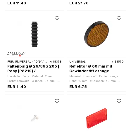
& geschliffen
(umgangssprachlich bekannt als
EUR 11.40
EUR 21.70
Nirosta) · Oberfläche: poliert ·
Mutternart: Überwurfmutter ·
Gewindeart: MF26x1 (Feingewinde) ·
Ø innen: 22.15 mm · Antrieb:
Aussensechskant · Nenndurchmesser
(Gewinde): 26 mm · Ø aussen: 36.5
mm · Gewindetiefe: 11 mm · Höhe: 14
mm · Schlüsselweite: 30 mm
FÜR:
UNIVERSAL · PONY / CILO (BETA 521 & 512)
18378
UNIVERSAL
33570
Faltenbalg Ø 26/36 x 205 |
Reflektor Ø 60 mm mit
Pony (P8212) /
Gewindestift orange
Hersteller: Pony · Material: Gummi ·
Material: Kunststoff · Farbe: orange ·
Farbe: schwarz · Ø innen: 26 mm · Ø
Höhe: 10 mm · Ø aussen: 59 mm ·
innen 2: 36 mm · Gesamtlänge: 205
Befestigungsart: Muttern · Anzahl
EUR 11.40
EUR 6.75
mm
Befestigungspunkte: 1 Stk.