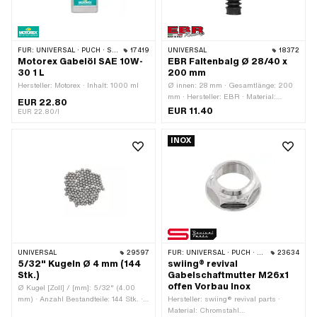
FÜR:
UNIVERSAL · PUCH · SACHS · PONY / CILO (BETA 521 & 512) · PIAGGIO · ZÜNDAPP BELMONDO · TOMOS · BYE BIKE · HONDA · HERCULES · PEUGEOT
17419
UNIVERSAL
18372
Motorex Gabelöl SAE 10W-
EBR Faltenbalg Ø 28/40 x
30 1 L
200 mm
Hersteller: Motorex · Inhalt: 1000 ml
Ø innen: 28 mm · Gesamtlänge: 200
mm · Hersteller: EBR · Material:
EUR 22.80
Gummi · Farbe: schwarz · Ø innen 2:
EUR 11.40
EUR 22.80/l
40 mm
INOX
UNIVERSAL
29597
FÜR:
UNIVERSAL · PUCH · SACHS · PONY / CILO (BETA 521 & 512) · ZÜNDAPP BELMONDO · TOMOS
23634
5/32" Kugeln Ø 4 mm (144
swiing® revival
Stk.)
Gabelschaftmutter M26x1
offen Vorbau Inox
Ø Kugel [Zoll] / [mm]: 5/32" (4.00
mm) · Anzahl Bestandteile: 144 Stk. ·
Hersteller: swiing® revival parts ·
Material: Stahl · Oberfläche: gehärtet
Material: Chromstahl