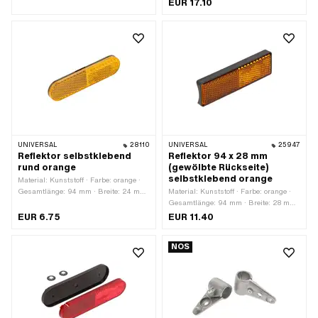
EUR 17.10
Gewindelänge: 11 mm
UNIVERSAL
28110
UNIVERSAL
25947
Reflektor selbstklebend
Reflektor 94 x 28 mm
rund orange
(gewölbte Rückseite)
selbstklebend orange
Material: Kunststoff · Farbe: orange ·
Gesamtlänge: 94 mm · Breite: 24 mm
Material: Kunststoff · Farbe: orange ·
· Befestigungsart: kleben · Anzahl
Gesamtlänge: 94 mm · Breite: 28 mm
Befestigungspunkte: 1 Stk. ·
· Befestigungsart: kleben · Anzahl
EUR 6.75
EUR 11.40
Prüfzeichen: E4
Befestigungspunkte: 1 Stk. ·
Prüfzeichen: E3
NOS