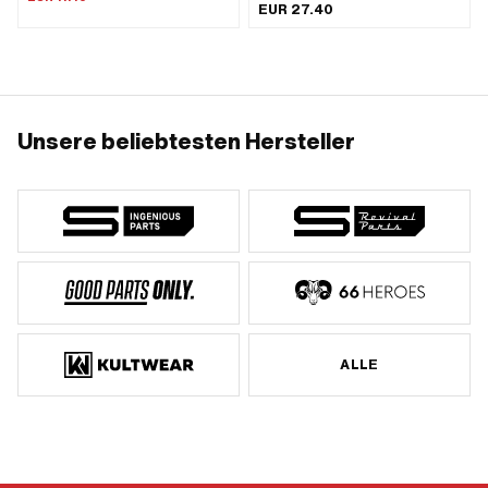
EUR 27.40
mm
Muttern · Anzahl Befestigungspunkte:
1 Stk. · Ø Befestigungsloch: 6.3 mm
Unsere beliebtesten Hersteller
ALLE