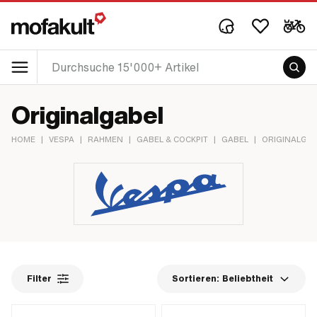
Originalgabel
HOME
|
VESPA
|
RAHMEN
|
GABEL & COCKPIT
|
GABEL
|
ORIGINALGA
Filter
Sortieren:
Beliebtheit