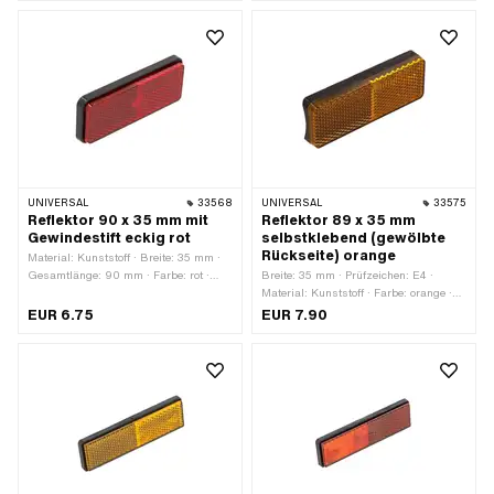
Aussensechskant · Nenndurchmesser
(Gewinde): 26 mm · Ø aussen: 36.5
mm · Höhe: 53 mm · Gewindetiefe: 11
mm · Schlüsselweite: 30 mm
UNIVERSAL
33568
UNIVERSAL
33575
Reflektor 90 x 35 mm mit
Reflektor 89 x 35 mm
Gewindestift eckig rot
selbstklebend (gewölbte
Rückseite) orange
Material: Kunststoff · Breite: 35 mm ·
Gesamtlänge: 90 mm · Farbe: rot ·
Breite: 35 mm · Prüfzeichen: E4 ·
Befestigungsart: Steckverbindung ·
Material: Kunststoff · Farbe: orange ·
Anzahl Befestigungspunkte: 1 Stk. ·
Gesamtlänge: 85 mm ·
EUR 6.75
EUR 7.90
Prüfzeichen: E4
Befestigungsart: kleben · Höhe: 12.5
mm · Anzahl Befestigungspunkte: 1
Stk.