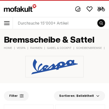
Bremsscheibe & Sattel
HOME
|
VESPA
|
RAHMEN
|
GABEL & COCKPIT
|
SCHEIBENBREMSE
|
B
Filter
Sortieren:
Beliebtheit