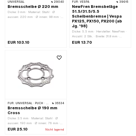
UNIVERSAL
29040
FÜR:
VESPA
39615
Bremsscheibe Ø 220 mm
NewFren Bremsbeläge
51.5/31.5/5.5
Dicke: 3 mm · Material: Stahl · Ø
Scheibenbremse | Vespa
aussen: 220 mm · Ø innen: 98 mm ·
PX125, PX150, PX200 (ab
Befestigungsart: Schrauben · Ø
Jg. '98)
Befestigungsloch: 6.5 mm · Anzahl
Befestigungspunkte: 14 Stk. · Ø
Dicke: 5.5 mm · Hersteller: NewFren ·
Lochkreis: 116 mm
Anzahl: 2 Stk. · Breite: 31.8 mm ·
Gesamtlänge: 51.5 mm · Anzahl
EUR 103.10
EUR 13.70
Befestigungspunkte: 1 Stk. ·
Anwendungsbereich: Standard ·
Piaggio OEM-Nr.: 498416
FÜR:
UNIVERSAL · PUCH · SACHS
35534
Bremsscheibe Ø 190 mm
Cross
Dicke: 3.5 mm · Material: Stahl · Ø
aussen: 190 mm · Ø innen: 76 mm ·
Befestigungsart: Schrauben ·
EUR 25.10
Nicht lagernd
Oberfläche: geschliffen · Ø