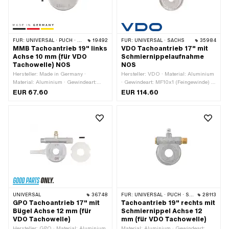
FÜR:
UNIVERSAL · PUCH · SACHS
19492
FÜR:
UNIVERSAL · SACHS
35984
MMB Tachoantrieb 19" links
VDO Tachoantrieb 17" mit
Achse 10 mm (für VDO
Schmiernippelaufnahme
Tachowelle) NOS
NOS
Hersteller: Made in Germany ·
Hersteller: VDO · Material: Aluminium
Material: Aluminium · Gewindeart:
· Gewindeart: MF10x1 (Feingewinde) ·
MF10x1 (Feingewinde) · Farbe: grau ·
4-Kant Tachowelle: 1.8 mm · Ø
EUR 67.60
EUR 114.60
Ø aussen: 41 mm · 4-Kant Tachowelle:
Befestigungsloch: 9.6 mm · Ø Achse:
2.6 mm · Ø Befestigungsloch: 10 mm ·
9.5 mm · Verwendungsort: links ·
Ø Achse: 10 mm · Verwendungsort:
Radgrösse: 17 "
links · Radgrösse: 19 " · Gesamthöhe:
48 mm · Gesamtbreite aussen: 50 mm
UNIVERSAL
36748
FÜR:
UNIVERSAL · PUCH · SACHS
28113
GPO Tachoantrieb 17" mit
Tachoantrieb 19" rechts mit
Bügel Achse 12 mm (für
Schmiernippel Achse 12
VDO Tachowelle)
mm (für VDO Tachowelle)
Hersteller: GPO · Material: Aluminium
Material: Aluminium · Gewindeart: