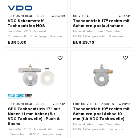
FÜR:
UNIVERSAL · PUCH · SACHS · ZÜNDAPP BELMONDO
36289
UNIVERSAL
35741
VDO Schaumstoff
Tachoantrieb 17" rechts mit
Tachoantrieb NOS
Schmiernippelaufnahme
Hersteller: VDO · Material:
Material: Aluminium · Gewindeart:
Schaumstoff · Farbe: beige · Ø aussen:
MF10x1 (Feingewinde) · Ø aussen:
36 mm · Ø Befestigungsloch: 15 mm
42.5 mm · 4-Kant Tachowelle: 2.6 mm
EUR 5.60
EUR 29.70
· Ø Befestigungsloch: 12 mm · Ø
Achse: 12 mm · Verwendungsort:
rechts · Gesamthöhe: 12.5 mm ·
Radgrösse: 17 " · Gesamtbreite
aussen: 48 mm
FÜR:
UNIVERSAL · PUCH · SACHS
36742
FÜR:
UNIVERSAL · PUCH · SACHS
28115
GPO Tachoantrieb 17" mit
Tachoantrieb 19" rechts mit
Nasen 11 mm Achse (für
Schmiernippel Achse 10
VDO Tachowelle) | Puch &
mm (für VDO Tachowelle)
Sachs
Material: Aluminium · Gewindeart:
Hersteller: GPO · Material: Aluminium
MF10x1 (Feingewinde) · Farbe: grau ·
· Gewindeart: MF10x1 (Feingewinde) ·
Ø aussen: 40 mm · 4-Kant