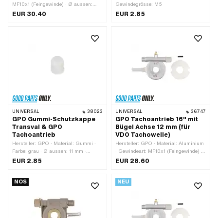
MF10x1 (Feingewinde) · Ø aussen:
Gewindegrösse: M5
42.3 mm · 4-Kant Tachowelle: 2.6 mm
EUR 30.40
EUR 2.85
· Ø Befestigungsloch: 11.3 mm · Ø
Achse: 11 mm · Verwendungsort: links ·
Radgrösse: 17 "
UNIVERSAL
38023
UNIVERSAL
36747
GPO Gummi-Schutzkappe
GPO Tachoantrieb 16" mit
Transval & GPO
Bügel Achse 12 mm (für
Tachoantrieb
VDO Tachowelle)
Hersteller: GPO · Material: Gummi ·
Hersteller: GPO · Material: Aluminium
Farbe: grau · Ø aussen: 11 mm ·
· Gewindeart: MF10x1 (Feingewinde) ·
Nenndurchmesser (Gewinde): 10 mm
Ø aussen: 41 mm · 4-Kant Tachowelle:
EUR 2.85
EUR 28.60
1.8 mm · 4-Kant Tachowelle: 2.6 mm ·
Ø Befestigungsloch: 12 mm · Ø Achse:
NOS
NEU
12 mm · Verwendungsort: links ·
Verwendungsort: rechts · Gesamthöhe:
10 mm · Radgrösse: 16 "