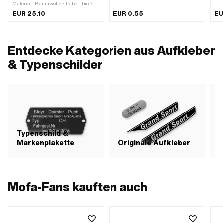
Material: Baumwolle · Label: bio /
Beschaffenheit Rückseite: Klebstoff ·
Dur
öko · Geschlecht: Unisex · Farbe:
Höhe: 30 mm · Transferfolie: Nein
Ver
EUR 25.10
EUR 0.55
EU
weiss · Grösse: 3 - 6 Monate ·
Bes
Grösse: 6 - 12 Monate · Grösse: 12 -
Bes
18 Monate
Bes
Tra
Entdecke Kategorien aus Aufkleber
& Typenschilder
Typenschild &
Markenplakette
Originale Aufkleber
S
Mofa-Fans kauften auch