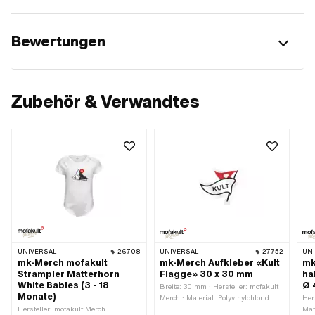
Bewertungen
Zubehör & Verwandtes
UNIVERSAL
26708
UNIVERSAL
27752
UN
mk-Merch mofakult
mk-Merch Aufkleber «Kult
mk
Strampler Matterhorn
Flagge» 30 x 30 mm
ha
White Babies (3 - 18
Ø 
Breite: 30 mm · Hersteller: mofakult
Monate)
Merch · Material: Polyvinylchlorid
Her
Hersteller: mofakult Merch ·
(PVC) · Verwendungsort: Universal ·
Mat