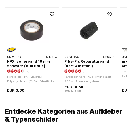
UNIVERSAL
12374
UNIVERSAL
25632
UN
HPX Isolierband 19 mm
FiberFix Reparaturband
mk
schwarz (10m Rolle)
(Hart wie Stahl)
«m
(5)
(5)
Her
80 
Hersteller: HPX · Material:
Farbe: schwarz · Ausrichtungszeit:
(PV
Polyvinylchlorid (PVC) · Oberfläche:
900 s · Anwendungsbereich:
· F
gummiert · Verwendungsort:
Werkstattzubehör
EUR 14.80
Umr
EUR 3.30
EU
Universal · Farbe: schwarz ·
EUR 12.33/m
Bes
Gesamtlänge: 10000 mm · Breite:
Ver
19 mm · Beschaffenheit Rückseite:
22 
Klebstoff · Transferfolie: Nein
Entdecke Kategorien aus Aufkleber
& Typenschilder