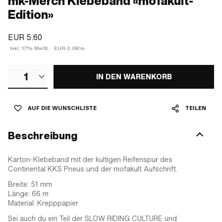
mk-Merch Klebeband «mofakult-
Edition»
EUR 5.60
Inkl. 17% MwSt.
·
EUR 0.08/m
1
IN DEN WARENKORB
AUF DIE WUNSCHLISTE
TEILEN
Beschreibung
Karton-Klebeband mit der kultigen Reifenspur des
Continental KKS Pneus und der mofakult Aufschrift.
Breite: 51 mm
Länge: 66 m
Material: Krepppapier
Sei auch du ein Teil der SLOW RIDING CULTURE und