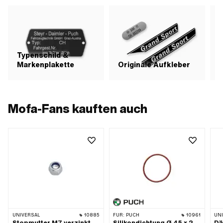
Typenschild &
Markenplakette
Originale Aufkleber
S
Mofa-Fans kauften auch
UNIVERSAL
10885
FÜR:
PUCH
10961
UN
Stopmutter M7 verzinkt
Silikondichtung Ø 45 x 2
Dä