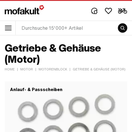
Getriebe & Gehäuse
(Motor)
HOME
|
MOTOR
|
MOTORENBLOCK
|
GETRIEBE & GEHÄUSE (MOTOR)
Anlauf- & Passscheiben