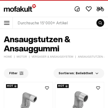
Ansaugstutzen &
Ansauggummi
HOME
|
MOTOR
|
VERGASER & ANSAUGSYSTEM
|
ANSAUGSTUTZEN & 
Filter
Sortieren:
Beliebtheit
HOT
HOT