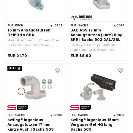
FÜR:
PUCH
10708
FÜR:
SACHS
30771
15 mm Ansaugstutzen
BAD ASS 17 mm
Dell'Orto SHA
Ansaugstutzen (kurz) Bing
SRE | Sachs 503 2AL/2BL
Material: Aluminium · Ø innen: 15 mm
· Ø Anschluss aussen: 19 mm ·
Hersteller: BAD ASS · Material:
Lochabstand Einlass: 38 mm · Anzahl
Aluminium · Getarnt: Nein · Ø
Befestigungspunkte: 2 Stk. · Höhe
Anschluss aussen: 20 mm ·
EUR 21.70
EUR 85.90
Flansch-Mitte Bohrung: 41 mm ·
Lochabstand Einlass: 32 mm ·
Befestigungsart: Schrauben ·
Gesamtlänge: 65 mm · Ø innen: 17.8
HOT
Anwendungsbereich: Tuning
mm · Gesamthöhe: 55 mm · Höhe
Flansch-Mitte Bohrung: 45 mm ·
Befestigungsart: Stehbolzen · Anzahl
Befestigungspunkte: 2 Stk. ·
Anwendungsbereich: Tuning
FÜR:
SACHS
36332
FÜR:
SACHS
23293
swiing® ingenious
swiing® ingenious 15mm
Ansaugstutzen 17 mm
Vergaser-Set HG lang |
kurze Ausf. | Sachs 503
Sachs 503