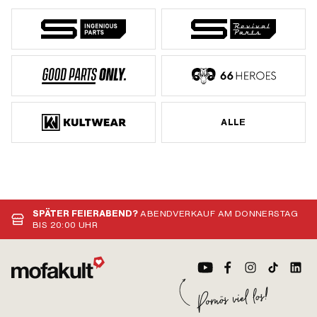
ALLE
SPÄTER FEIERABEND?
ABENDVERKAUF AM DONNERSTAG
BIS 20:00 UHR