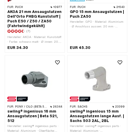
FÜR:
PUCH
10977
FÜR:
PUCH
21543
AKOA 21 mm Ansaugstutzen
GPO 15 mm Ansaugstutzen |
Dell'Orto PHBG Kunststoff |
Puch ZA50
Puch E50 / Z50 / ZA50
Hersteller: GPO · Material: Aluminium
(Fahrtwindgekühlt)
· Ø Anschluss aussen: 20 mm ·
(7)
Gesamtlänge: 51.5 mm ·
Befestigungsart: Schrauben · Anzahl
Hersteller: AKOA · Material: Kunststoff
Befestigungspunkte: 2 Stk. ·
· Farbe: schwarz-matt · Ø innen: 20.7
Anwendungsbereich: Tuning · Ø innen:
mm · Ø Anschluss aussen: 26 mm ·
EUR 34.30
EUR 45.30
15 mm · Gesamthöhe: 63 mm · Höhe
Befestigungsart: Schrauben ·
Flansch-Mitte Bohrung: 52.5 mm ·
Lochabstand Einlass: 38 mm · Anzahl
Lochabstand Einlass: 32 - 38 mm ·
Befestigungspunkte: 2 Stk. ·
Getarnt: Nein
Anwendungsbereich: Tuning
FÜR:
PONY / CILO (BETA 521 & 512)
26344
FÜR:
SACHS
23399
swiing® ingenious 16 mm
swiing® ingenious 15 mm
Ansaugstutzen | Beta 521,
Ansaugstutzen lange Ausf. |
512
Sachs 503 2AL, 2BL
Hersteller: swiing® ingenious parts ·
Hersteller: swiing® ingenious parts ·
Material: Aluminium · Oberfläche:
Material: Aluminium ·