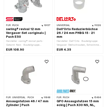
A5669
FÜR:
PUCH
19137
UNIVERSAL
11026
swiing® revival 12 mm
Dell'Orto Reduzierbüchse
Vergaser-Set «original» |
26 / 24 mm PHBG 15 - 21
Puch E50
mm
Hersteller: swiing® revival parts ·
Hersteller: Dell'Orto · Bauteilgruppe
Getarnt: Nein · Bauteilgruppe
Vergaser: Stellschrauben, Schwimmer,
Vergaser: Vergaser komplett ·
etc. · Material: Kunststoff · Farbe:
EUR 108.90
EUR 4.35
Vergasertyp: SRE · Nenndurchmesser:
weiss · Vergasertyp: PHBG ·
12 mm · Befestigungsart: Flansch ·
Gesamtlänge: 16 mm · Ø innen: 24
Befestigungsart: Steckverbindung
mm · Ø Durchgang: 20 mm · Ø
geklemmt · Ø Anschluss innen: 20
aussen: 26 mm
mm · Lochabstand Einlass: 38 mm · Ø
Eingang innen: 12 mm · Ø Ausgang
innen: 12 mm · Ø Anschluss Luftfilter:
20 mm · Ø
Benzinschlauchanschluss: 6 mm ·
Chokebetätigung: Handchoke ·
Anwendungsbereich: Standard ·
Düsengewinde: M3.5x0.6
FÜR:
UNIVERSAL · PUCH
11848
FÜR:
PUCH
15494
(Standardgewinde) · Düsengrösse: 52
Ansaugstutzen 46 / 47 mm
GPO Ansaugstutzen 15 mm
· Drehmoment Klemmschraube (max.):
Zylinder | Puch
eckig | Puch X30 NS, NL,
4 Nm