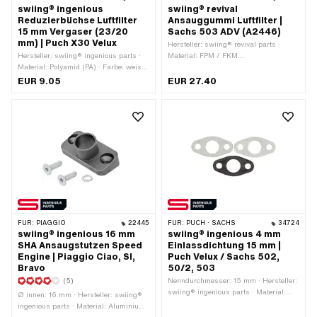
swiing® ingenious
swiing® revival
Reduzierbüchse Luftfilter
Ansauggummi Luftfilter |
15 mm Vergaser (23/20
Sachs 503 ADV (A2446)
mm) | Puch X30 Velux
Hersteller: swiing® revival parts ·
Hersteller: swiing® ingenious parts ·
Material: FPM / FKM
Material: Polyamid (PA) · Farbe: weiss
(umgangssprachlich bekannt als
· Gesamtlänge: 15 mm · Ø innen: 20
Viton) · Farbe: schwarz · Ø innen: 19
EUR 9.05
EUR 27.40
mm · Ø aussen: 23 mm
mm · Ø innen: 27 mm · Pony OEM-Nr.:
A2446
FÜR:
PIAGGIO
22445
FÜR:
PUCH · SACHS
34724
swiing® ingenious 16 mm
swiing® ingenious 4 mm
SHA Ansaugstutzen Speed
Einlassdichtung 15 mm |
Engine | Piaggio Ciao, SI,
Puch Velux / Sachs 502,
Bravo
50/2, 503
(5)
Nenndurchmesser: 15 mm · Hersteller:
swiing® ingenious parts · Material:
Ø innen: 16 mm · Hersteller: swiing®
Phenolharz (umgangssprachlich
ingenious parts · Material: Aluminium
bekannt als Bakelite) · Material: