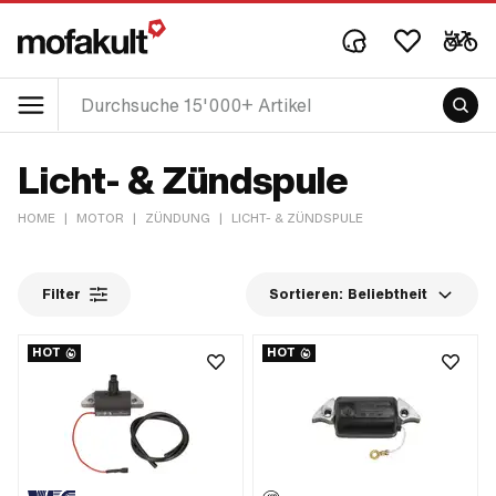
Licht- & Zündspule
HOME
|
MOTOR
|
ZÜNDUNG
|
LICHT- & ZÜNDSPULE
Filter
Sortieren:
Beliebtheit
HOT
HOT