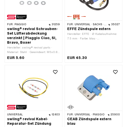
A2110 · Pony OEM-Nr.: A5526 ·
Sachs OEM-Nr.: 0265 113 003 ·
Sachs OEM-Nr.: 0265 204 000
FÜR:
PIAGGIO
31259
FÜR:
UNIVERSAL · SACHS · PIAGGIO · CILO · PEUGEOT
35027
swiing® revival Schrauben-
EFFE Zündspule extern
Set Lüfterabdeckung
Hersteller: EFFE · Ø Kabelaufnahme:
verzinkt | Piaggio Ciao, SI,
7.5 mm · Farbe: blau ·
Bravo, Boxer
Befestigungsart: Schrauben · Ø
Hersteller: swiing® revival parts ·
Befestigungsloch: 5.2 mm ·
Material: Stahl · Gewindeart: M5x0.8
Verwendungsort: Extern (ausserhalb
(Standardgewinde) ·
der Zündung) · Anzahl
EUR 5.60
EUR 45.30
Nenndurchmesser (Gewinde): 5 mm ·
Befestigungspunkte: 2 Stk. ·
Antrieb: Kreuzschlitz · Schraubenkopf:
Lochabstand: 33 mm
Panhead · Oberfläche: verzinkt (blau) ·
Anzahl Bestandteile: 8 Stk. ·
Anwendungsbereich: Standard
UNIVERSAL
12403
FÜR:
UNIVERSAL · PIAGGIO
25900
swiing® revival Kabel-
CEAB Zündspule extern
Reparatur-Set Zündung
blau