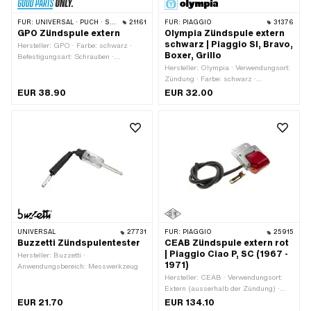
FÜR:
UNIVERSAL · PUCH · SACHS
21161
FÜR:
PIAGGIO
31376
GPO Zündspule extern
Olympia Zündspule extern
schwarz | Piaggio SI, Bravo,
Hersteller: GPO · Farbe: schwarz ·
Boxer, Grillo
Befestigungsart: Schrauben ·
Verwendungsort: Extern (ausserhalb
Hersteller: Olympia · Verwendungsort:
der Zündung) · Anzahl
Zündung · Farbe: schwarz ·
Befestigungspunkte: 4 Stk. ·
Befestigungsart: Schrauben & Muttern
EUR 38.90
EUR 32.00
Anwendungsbereich: Original ·
· Ø Befestigungsloch: 5.5 mm ·
Anwendungsbereich: Standard
Anzahl Befestigungspunkte: 2 Stk. ·
Lochabstand: 32 mm · Piaggio OEM-
Nr.: 244114
UNIVERSAL
27731
FÜR:
PIAGGIO
25915
Buzzetti Zündspulentester
CEAB Zündspule extern rot
| Piaggio Ciao P, SC (1967 -
Hersteller: Buzzetti ·
1971)
Anwendungsbereich: Messwerkzeug
Hersteller: CEAB · Verwendungsort:
Extern (ausserhalb der Zündung) ·
Farbe: rot · Befestigungsart:
EUR 21.70
EUR 134.10
Schrauben · Anzahl