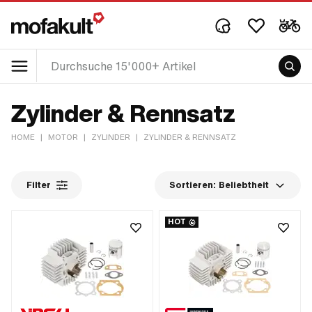
Zylinder & Rennsatz
HOME
|
MOTOR
|
ZYLINDER
|
ZYLINDER & RENNSATZ
Filter
Sortieren:
Beliebtheit
HOT