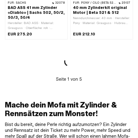
FÜR:
SACHS
32078
FÜR:
PONY / CILO (BETA 521 & 512)
25137
BAD ASS 41 mm Zylinder
40 mm Zylinderkit original
«Diablo» | Sachs 502, 50/2,
Motor | Beta 521 & 512
50/3, 50/4
Nenndurchmesser: 40 mm · Hersteller:
Hersteller: BAD ASS · Material:
Pony · Material: Grauguss · Hubraum:
Grauguss · Oberfläche: roh ·
50 ccm · Kurbelwellenhub: 39 mm · Ø
Nenndurchmesser: 41 mm · Hubraum:
Kolbenbolzen (B): 12 mm · Auslassart:
EUR 275.20
EUR 212.10
55 ccm · Kurbelwellenhub: 42 mm · Ø
gerade · Gewinde Auslass: M6x1
Kolbenbolzen (B): 12 mm · Ø
(Standardgewinde) · Anzahl
Zylinderhals: 46 mm · Ø Auslass
Befestigungspunkte: 4 Stk. ·
aussen: 40 mm · Ø Auslass innen: 28
Anwendungsbereich: Original
mm · Lochabstand Einlass: 31 mm ·
Einlassfenster: 17 x 15 mm · Gewinde
Einlass: M5x0.8 (Standardgewinde) ·
Lochbild [mm]: 60 x 40 / 51 x 40 / 37
x 37 · Anzahl Befestigungspunkte: 4
Seite
1
von
5
Stk. · Auslassart: Überwurfmutter ·
Gewinde Auslass: MF40x1.5
(Feingewinde) · Anwendungsbereich:
Tuning · Getarnt: Nein
Mache dein Mofa mit Zylinder &
Rennsätzen zum Monster!
Bist du bereit, deine Perle richtig aufzumotzen? Ein Zylinder
und Rennsatz ist dein Ticket zu mehr Power, mehr Speed und
mehr Spaß auf der Straße. Wer will schon einen lahmen Mofa-