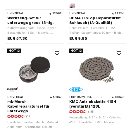
UNIVERSAL
32062
UNIVERSAL
27224
Werkzeug-Set für
REMA TipTop Reparaturkit
unterwegs gross 13-tlg.
Schlauch (1A-Qualität)
Aufbewahrungsart: Tasche · Anzahl
Höhe: 22 mm · Hersteller: REMA
Bestandteile: 13 Stk. · Material:
TipTop · Gesamtlänge: 80 mm · Breite:
Kunstleder · Material: Kunststoff ·
40 mm · Anwendungsbereich:
EUR 57.30
EUR 9.85
Material: Stahl · Oberfläche: brüniert ·
Werkstattzubehör · Anzahl
Oberfläche: verchromt · Oberfläche:
Bestandteile: 7 Stk.
HOT
HOT
verzinkt (blau) · Durchmesser: 65 mm
· Gesamtlänge: 230 mm
UNIVERSAL
17867
FÜR:
UNIVERSAL · PUCH · SACHS · PONY / CILO (BETA 521 & 512) · ZÜNDAPP BELMONDO · TOMOS · BYE BIKE · ALPA CHOPPER / TURBO · CILO
10040
mk-Merch
KMC Antriebskette 415H
Kabelreparaturset für
(verstärkt) 128L
unterwegs
(138)
(12)
Kettenteilung: 1/2" x 3/16" · Kettentyp:
Hersteller: mofakult Merch · Material:
415H · Hersteller: KMC · Material:
Aluminium · Oberfläche: eloxiert ·
Stahl · Oberfläche: blank / geölt ·