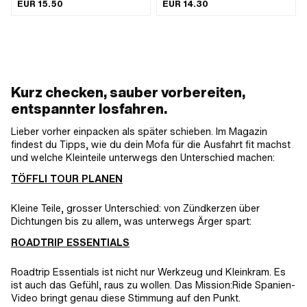
Anzahl Bestandteile: 7 Stk. ·
Anzahl Kettenglieder: 128 Stk. ·
EUR 15.50
EUR 14.30
Anwendungsbereich: Strasseneinsatz
Abrollumfang: 1626 mm ·
Kettenschloss-Art: Federverschluss ·
Farbe: grau · Ø Bohrung: 4 mm · Ø
Stift: 3.94 mm
Kurz checken, sauber vorbereiten,
entspannter losfahren.
Lieber vorher einpacken als später schieben. Im Magazin
findest du Tipps, wie du dein Mofa für die Ausfahrt fit machst
und welche Kleinteile unterwegs den Unterschied machen:
TÖFFLI TOUR PLANEN
Kleine Teile, grosser Unterschied: von Zündkerzen über
Dichtungen bis zu allem, was unterwegs Ärger spart:
ROADTRIP ESSENTIALS
Roadtrip Essentials ist nicht nur Werkzeug und Kleinkram. Es
ist auch das Gefühl, raus zu wollen. Das Mission:Ride Spanien-
Video bringt genau diese Stimmung auf den Punkt.