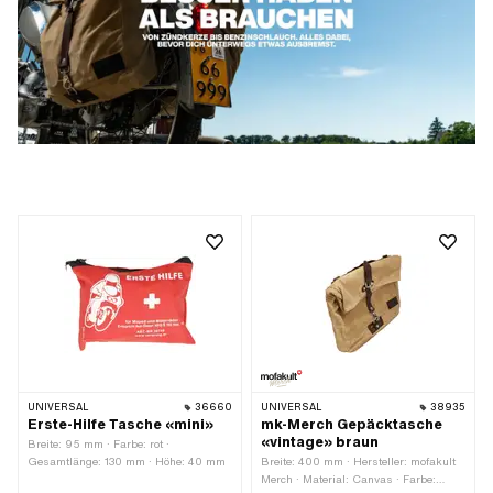
UNIVERSAL
36660
UNIVERSAL
38935
Erste-Hilfe Tasche «mini»
mk-Merch Gepäcktasche
«vintage» braun
Breite: 95 mm · Farbe: rot ·
Gesamtlänge: 130 mm · Höhe: 40 mm
Breite: 400 mm · Hersteller: mofakult
Merch · Material: Canvas · Farbe: