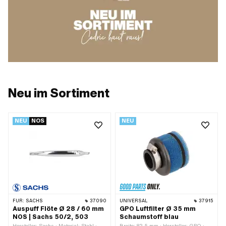
Neu im Sortiment
NEU
NOS
NEU
FÜR:
SACHS
37090
UNIVERSAL
37915
Auspuff Flöte Ø 28 / 60 mm
GPO Luftfilter Ø 35 mm
NOS | Sachs 50/2, 503
Schaumstoff blau
Hersteller: Sachs · Material: Stahl ·
Breite: 82.5 mm · Hersteller: GPO ·