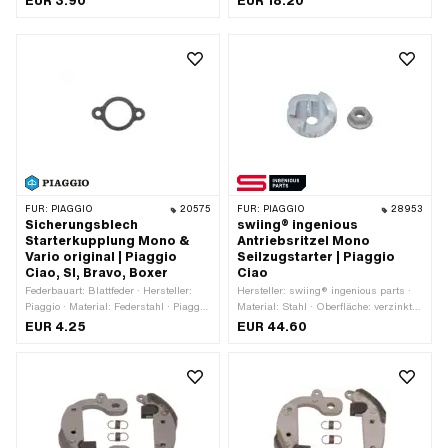
EUR 3.90
EUR 18.20
mm · Verwendungsort: Kupplung ·
Piaggio OEM-Nr.: 006426
FÜR:
PIAGGIO
20575
FÜR:
PIAGGIO
28953
Sicherungsblech
swiing® ingenious
Starterkupplung Mono &
Antriebsritzel Mono
Vario original | Piaggio
Seilzugstarter | Piaggio
Ciao, SI, Bravo, Boxer
Ciao
Federbauart: Blattfeder · Hersteller:
Hersteller: swiing® ingenious parts ·
Piaggio · Material: Federstahl · Piaggio
Material: Stahl · Oberfläche: verzinkt
OEM-Nr.: 220441
(blau) · Höhe: 13.9 mm · Ø aussen: 35
EUR 4.25
EUR 44.60
mm · Anzahl Befestigungspunkte: 1
Stk.