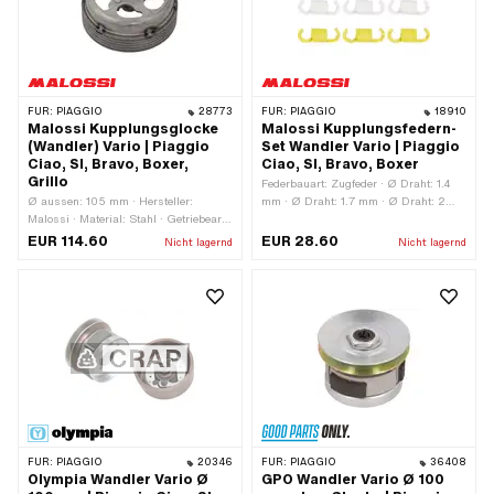
FÜR:
PIAGGIO
28773
FÜR:
PIAGGIO
18910
Malossi Kupplungsglocke
Malossi Kupplungsfedern-
(Wandler) Vario | Piaggio
Set Wandler Vario | Piaggio
Ciao, SI, Bravo, Boxer,
Ciao, SI, Bravo, Boxer
Grillo
Federbauart: Zugfeder · Ø Draht: 1.4
Ø aussen: 105 mm · Hersteller:
mm · Ø Draht: 1.7 mm · Ø Draht: 2
Malossi · Material: Stahl · Getriebeart:
mm · Hersteller: Malossi ·
Vario · Ø innen: 93 mm · Gewicht: 535
Gesamtlänge: 22.5 mm · Farbe: gelb ·
EUR 114.60
EUR 28.60
Nicht lagernd
Nicht lagernd
g
Farbe: schwarz · Farbe: weiss ·
Material: Federstahl · Oberfläche:
lackiert · Anwendungsbereich: Tuning
FÜR:
PIAGGIO
20346
FÜR:
PIAGGIO
36408
Olympia Wandler Vario Ø
GPO Wandler Vario Ø 100