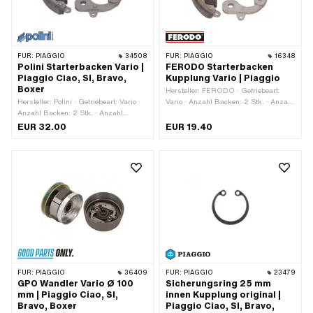
FÜR:
PIAGGIO
34508
FÜR:
PIAGGIO
16348
Polini Starterbacken Vario |
FERODO Starterbacken
Piaggio Ciao, SI, Bravo,
Kupplung Vario | Piaggio
Boxer
Hersteller: FERODO · Getriebeart:
Hersteller: Polini · Getriebeart: Vario ·
Vario · Anzahl Backen: 2 Stk. · Anzahl
Anzahl Backen: 2 Stk. · Anzahl
Federn: 2 Stk.
Federn: 2 Stk. · Anwendungsbereich:
EUR 32.00
EUR 19.40
Racing · Alternative Ausf. der Piaggio
OEM-Nr.: 249816
FÜR:
PIAGGIO
36409
FÜR:
PIAGGIO
23479
GPO Wandler Vario Ø 100
Sicherungsring 25 mm
mm | Piaggio Ciao, SI,
innen Kupplung original |
Bravo, Boxer
Piaggio Ciao, SI, Bravo,