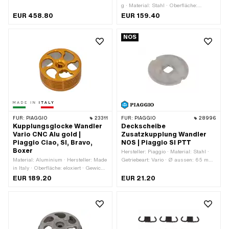
13 mm · Länge Gewichte: 16 mm · Ø
g · Material: Stahl · Oberfläche:
Variomatik aussen: 102 mm
eloxiert · Getriebeart: Vario
EUR 458.80
EUR 159.40
NOS
FÜR:
PIAGGIO
23311
FÜR:
PIAGGIO
28996
Kupplungsglocke Wandler
Deckscheibe
Vario CNC Alu gold |
Zusatzkupplung Wandler
Piaggio Ciao, SI, Bravo,
NOS | Piaggio SI PTT
Boxer
Hersteller: Piaggio · Material: Stahl ·
Material: Aluminium · Hersteller: Made
Getriebeart: Vario · Ø aussen: 65 mm
in Italy · Oberfläche: eloxiert · Gewicht:
· Dicke: 2.5 mm
375 g · Getriebeart: Vario
EUR 189.20
EUR 21.20