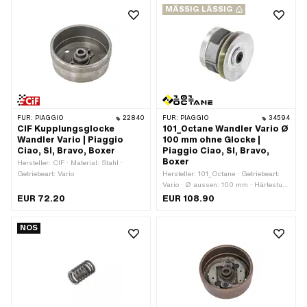
MÄSSIG LÄSSIG
Farbe: grau · Farbe: schwarz · Farbe:
silber · Material: Federstahl ·
Anwendungsbereich: Tuning
FÜR:
PIAGGIO
22840
FÜR:
PIAGGIO
34594
CIF Kupplungsglocke
101_Octane Wandler Vario Ø
Wandler Vario | Piaggio
100 mm ohne Glocke |
Ciao, SI, Bravo, Boxer
Piaggio Ciao, SI, Bravo,
Boxer
Hersteller: CIF · Material: Stahl ·
Getriebeart: Vario
Hersteller: 101_Octane · Getriebeart:
Vario · Ø aussen: 100 mm · Härtestufe
Gegendruckfeder: Standard (30 kg -
EUR 72.20
EUR 108.90
stahlfarbig)
NOS