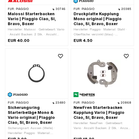
FÜR:
PIAGGIO
30746
FÜR:
PIAGGIO
20385
Malossi Starterbacken
Druckplatte Kupplung
Vario | Piaggio Ciao, SI,
Mono original | Piaggio
Bravo, Boxer
Ciao, SI, Bravo, Boxer
Hersteller: Malossi · Getriebeart: Vario
Hersteller: Piaggio · Material: Stahl ·
· Anzahl Backen: 2 Stk. · Anzahl
Oberfläche: verzinkt (blau) ·
Federn: 2 Stk. · Anwendungsbereich:
Anwendungsbereich: Standard ·
EUR 40.00
EUR 4.50
High End · Anwendungsbereich:
Piaggio OEM-Nr.: 104488
Racing · Piaggio OEM-Nr.: 249816
FÜR:
PIAGGIO
23480
FÜR:
PIAGGIO
20868
Sicherungsring
NewFren Starterbacken
Starterbeläge Mono &
Kupplung Vario | Piaggio
Vario original | Piaggio
Ciao, SI, Bravo, Boxer
Ciao, SI, Bravo, Boxer
Hersteller: NewFren · Getriebeart:
Sicherungsart: Aussen (Welle) ·
Vario · Anzahl Backen: 2 Stk. · Anzahl
Hersteller: Piaggio · Material:
Federn: 2 Stk.
Federstahl · Nenndurchmesser: 25