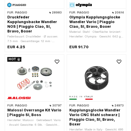
FÜR:
PIAGGIO
28983
FÜR:
PIAGGIO
20614
Druckfeder
Olympia Kupplungsglocke
Kupplungsbacke Wandler
Wandler Vario | Piaggio
NOS | Piaggio Ciao, SI,
Ciao, SI, Bravo, Boxer
Bravo, Boxer
Material: Stahl · Oberfläche: brüniert ·
Federbauart: Druckfeder · Ø aussen:
Hersteller: Olympia · Gewicht: 642 g ·
7.5 mm · Gesamtlänge: 12 mm ·
Getriebeart: Vario · Ø innen: 93.5 mm ·
Hersteller: Piaggio
Ø aussen: 103 mm · Dicke: 42 mm ·
EUR 4.25
EUR 91.70
Anzahl Backen: 2 Stk. · Anzahl
Federn: 2 Stk.
HOT
FÜR:
PIAGGIO
30797
FÜR:
PIAGGIO
24973
Malossi Overrange Kit Vario
Kupplungsglocke Wandler
| Piaggio SI, Boss
Vario CNC Stahl schwarz |
Piaggio Ciao, SI, Bravo,
Hersteller: Malossi · Getriebeart: Vario
Boxer
· Anzahl Gewichte: 6 Stk. · Gewicht
Standardgewichte: 6 g · Ø Gewichte:
Hersteller: Made in Italy · Gewicht: 486