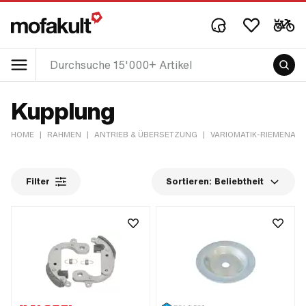
Kupplung
HOME
|
RAHMEN
|
ANTRIEB & ÜBERSETZUNG
|
VARIOMATIK-RIEMENANT
Filter
Sortieren:
Beliebtheit