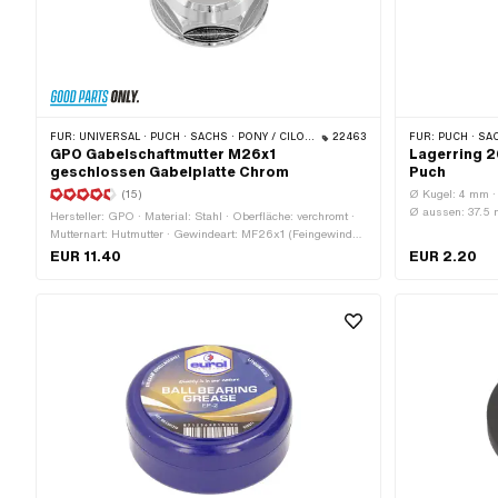
FÜR:
UNIVERSAL · PUCH · SACHS · PONY / CILO (BETA 521 & 512) · ZÜNDAPP BELMONDO · TOMOS
22463
FÜR:
PUCH · SA
GPO Gabelschaftmutter M26x1
Lagerring 2
geschlossen Gabelplatte Chrom
Puch
(15)
Ø Kugel: 4 mm · 
Ø aussen: 37.5
Hersteller: GPO · Material: Stahl · Oberfläche: verchromt ·
Mutternart: Hutmutter · Gewindeart: MF26x1 (Feingewinde)
· Ø aussen: 28.9 mm · Ø aussen: 36.4 mm ·
EUR 11.40
EUR 2.20
Nenndurchmesser (Gewinde): 26 mm · Höhe: 13.8 mm ·
Gewindetiefe: 12 mm · Antrieb: Aussensechskant ·
Schlüsselweite: 30 mm · Anwendungsbereich: Standard