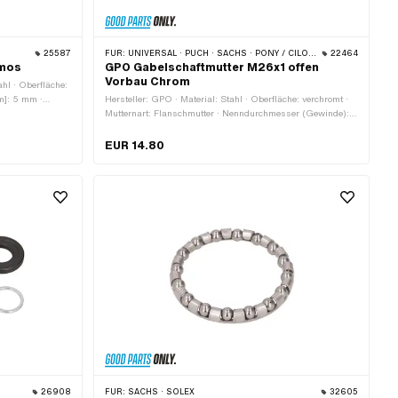
25587
FÜR:
UNIVERSAL · PUCH · SACHS · PONY / CILO (BETA 521 & 512) · ZÜNDAPP BELMONDO · TOMOS
22464
omos
GPO Gabelschaftmutter M26x1 offen
Vorbau Chrom
ahl · Oberfläche:
mm]: 5 mm ·
Hersteller: GPO · Material: Stahl · Oberfläche: verchromt ·
Mutternart: Flanschmutter · Nenndurchmesser (Gewinde):
26 mm · Ø aussen: 36.5 mm · Gewindeart: MF26x1
(Feingewinde) · Ø innen: 22.1 mm · Antrieb:
EUR 14.80
Aussensechskant · Höhe: 14 mm · Schlüsselweite: 30 mm ·
Gewindetiefe: 11.5 mm
26908
FÜR:
SACHS · SOLEX
32605