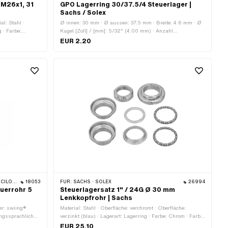
 M26x1, 31
GPO Lagerring 30/37.5/4 Steuerlager |
Sachs / Solex
al: Stahl ·
Ø innen: 30 mm · Ø aussen: 37.5 mm · Breite: 4.6 mm · Ø
g · Farbe:
Kugel [Zoll] / [mm]: 5/32" (4.00 mm) · Anzahl
 · Ø aussen:
Bestandteile: 1 Stk. · Hersteller: GPO · Material: Stahl ·
EUR 2.20
: MF26x1
Oberfläche: gehärtet & geschliffen · Anwendungsbereich:
Original
 BELMONDO
18053
FÜR:
SACHS · SOLEX
26994
euerrohr 5
Steuerlagersatz 1" / 24G Ø 30 mm
Lenkkopfrohr | Sachs
er: swiing®
Material: Stahl · Oberfläche: verchromt · Oberfläche:
angssprachlich
verzinkt (blau) · Lagerart: Lagerring · Farbe: Chrom · Farbe:
 · Ø aussen: 32
silber · Ø Aufnahme Rahmen: 30 mm · Ø Kugel [Zoll] /
EUR 25.10