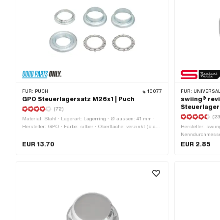
FÜR:
PUCH
10077
FÜR:
UNIVERSAL · PUCH · SACHS
GPO Steuerlagersatz M26x1 | Puch
swiing® rev
Steuerlager
(72)
(23
Material: Stahl · Lagerart: Lagerring · Ø aussen: 41 mm ·
Hersteller: GPO · Farbe: silber · Oberfläche: verzinkt (blau)
Hersteller: swiin
· Gewindeart: MF26x1 (Feingewinde) · Ø Aufnahme
Nenndurchmesse
Rahmen: 31 mm · Ø innen: 26.8 mm
Dicke: 0.6 mm ·
EUR 13.70
EUR 2.85
349.1.30.015.1 