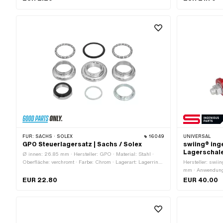
Schlüsselweite:
Aussensechskant
FÜR:
SACHS · SOLEX
16049
UNIVERSAL
GPO Steuerlagersatz | Sachs / Solex
swiing® in
Lagerschale
Ø innen: 26.85 mm · Hersteller: GPO · Material: Stahl ·
Oberfläche: verchromt · Farbe: Chrom · Lagerart: Lagerring
Hersteller: swii
· Ø Aufnahme Rahmen: 30.05 mm · Gewindeart: FG25.4
mm · Anwendung
(1" 24G)
EUR 22.80
EUR 40.00