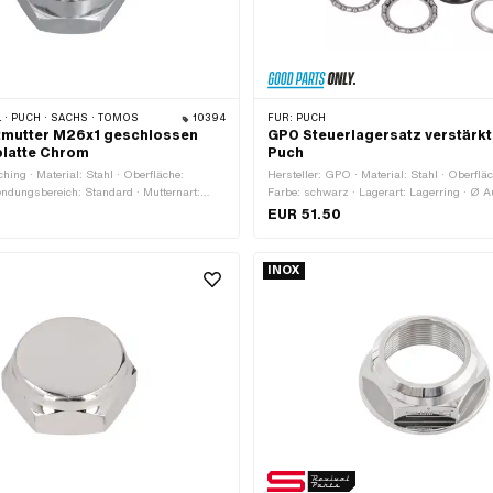
 · PUCH · SACHS · TOMOS
10394
FÜR:
PUCH
tmutter M26x1 geschlossen
GPO Steuerlagersatz verstärk
platte Chrom
Puch
hing · Material: Stahl · Oberfläche:
Hersteller: GPO · Material: Stahl · Oberflä
ndungsbereich: Standard · Mutternart:
Farbe: schwarz · Lagerart: Lagerring · Ø 
ndeart: MF26x1 (Feingewinde) · Antrieb:
Rahmen: 31.1 mm · Ø aussen: 43 mm · Gew
EUR 51.50
t · Nenndurchmesser (Gewinde): 26 mm ·
MF26x1 (Feingewinde)
mm · Höhe: 16.3 mm · Gewindetiefe: 8 mm ·
 30 mm
INOX