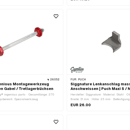
 30 mm · Ø aussen: 36.6 mm · Antrieb:
mm · Ø innen: 26.2 mm
 · Gewindeart: MF26x1 (Feingewinde)
26052
FÜR:
PUCH
genious Montagewerkzeug
Siggnature Lenkanschlag mas
n Gabel / Tretlagerbüchsen
Anschweissen | Puch Maxi S / 
ng® ingenious parts · Gesamtlänge: 270
Hersteller: Siggnature · Material: Stahl · Ob
sbereich: Spezialwerkzeug
Breite: 31 mm · Höhe: 25 mm · Befestigung
schweissen · Dicke: 5 mm
EUR 26.00