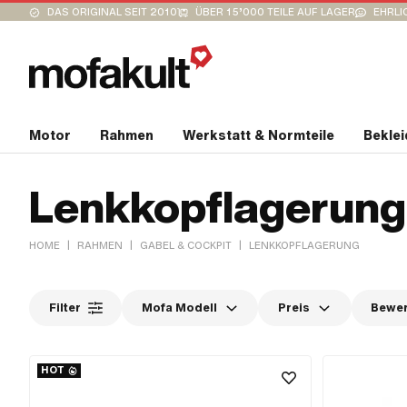
DAS ORIGINAL SEIT 2010
ÜBER 15’000 TEILE AUF LAGER
EHRLI
Motor
Rahmen
Werkstatt & Normteile
Bekle
Lenkkopflagerung
|
|
|
HOME
RAHMEN
GABEL & COCKPIT
LENKKOPFLAGERUNG
Filter
Mofa Modell
Preis
Bewe
HOT