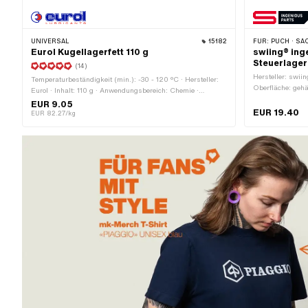
UNIVERSAL
15182
FÜR:
PUCH · SACHS · PONY
Eurol Kugellagerfett 110 g
swiing® ing
Steuerlager
(14)
Hersteller: swiin
Temperaturbeständigkeit (min.): -30 - 120 °C · Hersteller:
Oberfläche: gehä
Eurol · Inhalt: 110 g · Anwendungsbereich: Chemie ·
MF26x1 (Feinge
Anwendungsbereich: Fett
EUR 9.05
EUR 19.40
EUR 82.27/kg