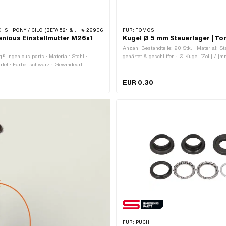
 / CILO (BETA 521 & 512) · ZÜNDAPP BELMONDO · TOMOS
26906
FÜR:
TOMOS
enious Einstellmutter M26x1
Kugel Ø 5 mm Steuerlager | T
Anzahl Bestandteile: 20 Stk. · Material: St
g® ingenious parts · Material: Stahl ·
gehärtet & geschliffen · Ø Kugel [Zoll] / [
rtet · Farbe: schwarz · Gewindeart:
Tomos OEM-Nr.: 044535
winde)
EUR 0.30
FÜR:
PUCH