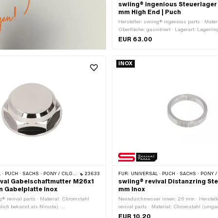
swiing® ingenious Steuerlager
mm High End | Puch
Hersteller: swiing® ingenious parts · Materi
Oberfläche: gasnitriert · Lagerart: Lagerrin
schwarz · Ø Aufnahme Rahmen: 21.15 mm
EUR 63.00
43.3 mm · Ø innen: 26.8 mm · Gewindeart
(Feingewinde)
INOX
HS · PONY / CILO (BETA 521 & 512) · ZÜNDAPP BELMONDO · TOMOS
23633
FÜR:
UNIVERSAL · PUCH · SACHS · PONY / CILO (BETA 521 & 512) · ZÜNDAPP
ival Gabelschaftmutter M26x1
swiing® revival Distanzring St
 Gabelplatte Inox
mm Inox
ng® revival parts · Material: Chromstahl
Nenndurchmesser innen: 26 mm · Herstell
ich bekannt als Nirosta) ·
revival parts · Material: Chromstahl (umg
r (Gewinde): 26 mm · Höhe: 14 mm ·
bekannt als Nirosta) · Gesamtlänge: 5 mm
EUR 10.20