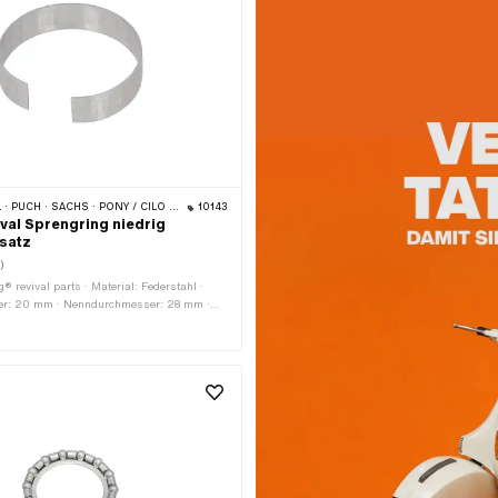
 · PONY / CILO (BETA 521 & 512) · PIAGGIO · ZÜNDAPP BELMONDO · TOMOS
10143
ival Sprengring niedrig
satz
)
g® revival parts · Material: Federstahl ·
r: 20 mm · Nenndurchmesser: 28 mm ·
 Höhe: 7 mm · Puch OEM-Nr.:
· Sachs OEM-Nr.: P0521