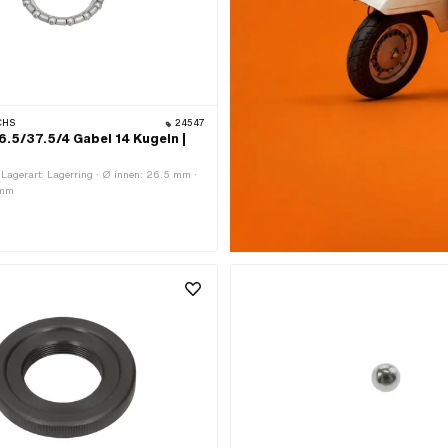
CHS
24547
6.5/37.5/4 Gabel 14 Kugeln |
Lagerart: Lagerring · Ø innen: 26.5 mm ·
 mm