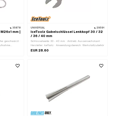
35878
UNIVERSAL
29591
t M26x1 mm |
IceToolz Gabelschlüssel Lenkkopf 30 / 32
/ 36 / 40 mm
che: geschwärzt ·
Schlüsselweite: 30 - 40 mm · Antrieb: Aussensechskant ·
Aufnahme
Hersteller: IceToolz · Anwendungsbereich: Werkstattzubehör
indeart:
EUR 28.60