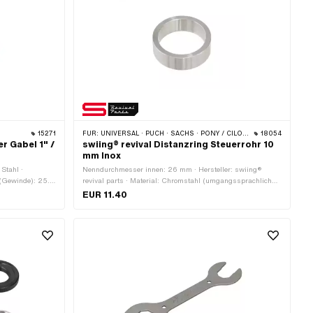
15271
FÜR:
UNIVERSAL · PUCH · SACHS · PONY / CILO (BETA 521 & 512) · ZÜNDAPP BELMONDO
18054
r Gabel 1" /
swiing® revival Distanzring Steuerrohr 10
mm Inox
 Stahl ·
Nenndurchmesser innen: 26 mm · Hersteller: swiing®
 (Gewinde): 25.4
revival parts · Material: Chromstahl (umgangssprachlich
mm · Ø aussen:
bekannt als Nirosta) · Ø innen: 26.2 mm · Gesamtlänge:
EUR 11.40
ndeart: FG25.4
10 mm · Ø aussen: 32 mm