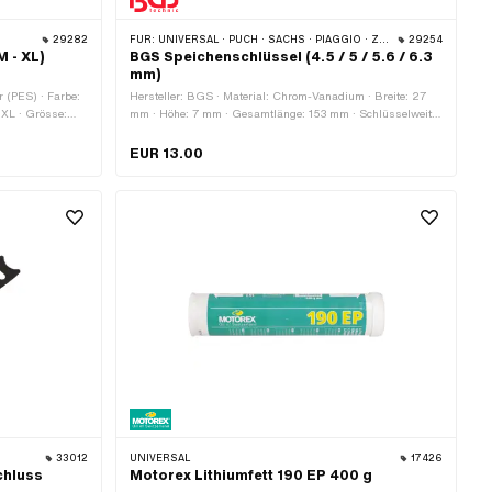
29282
FÜR:
UNIVERSAL · PUCH · SACHS · PIAGGIO · ZÜNDAPP BELMONDO · SOLEX · TOMOS · BYE BIKE · ALPA CHOPPER / TURBO · CILO · DKW · FANTIC · GARELLI · HONDA · HERCULES · ILO / JLO · KREIDLER · MALAGUTI · MBK / MOTOBÉCANE · MIELE · SUZUKI · MONARK · PEUGEOT · VICTORIA · YAMAHA · ZÜNDAPP · FRANCO MORINI
29254
 - XL)
BGS Speichenschlüssel (4.5 / 5 / 5.6 / 6.3
mm)
r (PES) · Farbe:
Hersteller: BGS · Material: Chrom-Vanadium · Breite: 27
 XL · Grösse:
mm · Höhe: 7 mm · Gesamtlänge: 153 mm · Schlüsselweite:
4.5 - 6.3 mm · Schlüsselweite: 5 - 6.3 mm · Schlüsselweite:
5.6 - 6.3 mm · Schlüsselweite: 6.3 mm · Anzahl
EUR 13.00
Bestandteile: 1 Stk. · Anwendungsbereich:
Werkstattzubehör
33012
UNIVERSAL
17426
chluss
Motorex Lithiumfett 190 EP 400 g