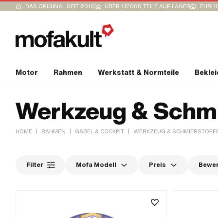
DAS ORIGINAL SEIT 2010
ÜBER 15’000 TEILE AUF LAGER
EHRLI
Motor
Rahmen
Werkstatt & Normteile
Bekle
Werkzeug & Schmi
|
|
|
HOME
RAHMEN
GABEL & COCKPIT
WERKZEUG & SCHMIERSTOFF
Filter
Mofa Modell
Preis
Bewe