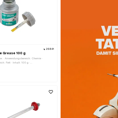
26841
e Grease 100 g
rex · Anwendungsbereich: Chemie ·
h: Fett · Inhalt: 100 g ·
digkeit (min.): -30 - 120 °C