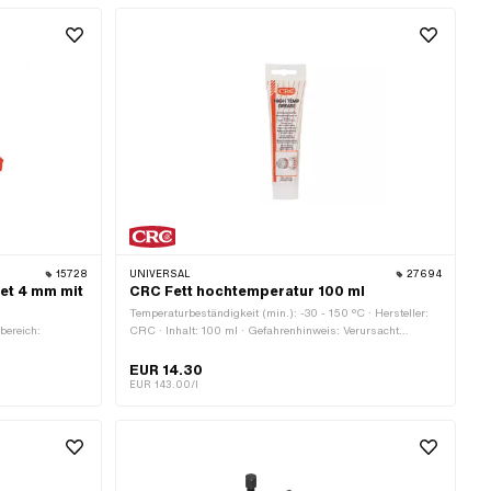
15728
UNIVERSAL
27694
et 4 mm mit
CRC Fett hochtemperatur 100 ml
Temperaturbeständigkeit (min.): -30 - 150 °C · Hersteller:
bereich:
CRC · Inhalt: 100 ml · Gefahrenhinweis: Verursacht
schwere Augenreizung · Signalwort: Achtung ·
Gefahrenpiktogramm: GHS07 - Vorsicht gefährlich ·
EUR 14.30
Anwendungsbereich: Chemie · Anwendungsbereich: Fett
EUR 143.00/l