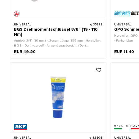
UNIVERSAL
35272
UNIVERSAL
BGS Drehmomentschlüssel 3/8" (19 - 110
GPO Schmie
Nm)
Hersteller: GPO 
Antrieb: 3/8" (10 mm) · Gesamtlänge: 355 mm · Hersteller:
· Farbe: blau
BGS - Do it yourself · Anwendungsbereich: (De-)
Montagewerkzeug · Anwendungsbereich: Werkstattzubehör
EUR 49.20
EUR 11.40
· Material: Stahl · Oberfläche: rostfrei
UNIVERSAL
32408
UNIVERSAL