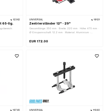
12342
UNIVERSAL
18121
 65-tlg.
Zentrierständer 12" - 29"
ngsbereich:
Gesamtlänge: 350 mm · Breite: 220 mm · Höhe: 470 mm ·
Ø Einspannschaft: 12.2 mm · Material: Aluminium ·
Material: Kunststoff · Material: Stahl · Anwendungsbereich:
Werkstattzubehör · Oberfläche: pulverbeschichtet ·
EUR 172.00
Oberfläche: roh · Oberfläche: verzinkt (blau) · Anzahl
Bestandteile: 1 Stk.
19745
UNIVERSAL
11940