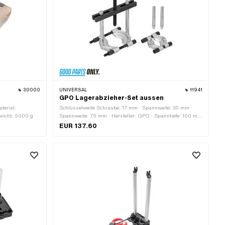
30000
UNIVERSAL
11941
g
GPO Lagerabzieher-Set aussen
terial:
Schlüsselweite Schraube: 17 mm · Spannweite: 30 mm ·
ewicht: 5000 g
Spannweite: 75 mm · Hersteller: GPO · Spanntiefe: 100 mm
· Anwendungsbereich: (De-) Montagewerkzeug · Material:
EUR 137.60
Stahl · Oberfläche: brüniert · Oberfläche: verzinkt (blau) ·
Anzahl Bestandteile: 8 Stk.