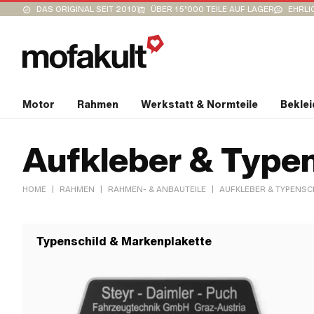
DAS ORIGINAL SEIT 2010
ÜBER 15’000 TEILE AUF LAGER
EHRLI
Motor
Rahmen
Werkstatt & Normteile
Bekle
Aufkleber & Typen
|
|
|
HOME
RAHMEN
RAHMEN- & ANBAUTEILE
AUFKLEBER & TYPENSC
Typenschild & Markenplakette