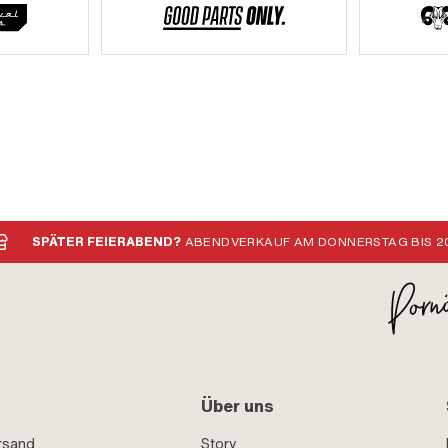
SPÄTER FEIERABEND?
ABENDVERKAUF AM DONNERSTAG BIS 20
Über uns
rsand
Story