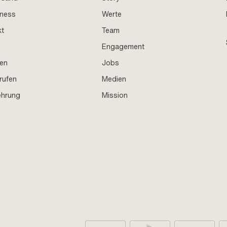
iness
Werte
kt
Team
Engagement
en
Jobs
rufen
Medien
ehrung
Mission