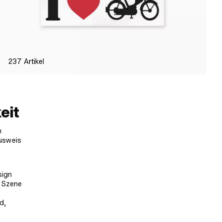
237
Artikel
eit
n
Ausweis
sign
 Szene
d,