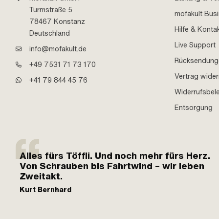
Turmstraße 5
mofakult Bus
78467 Konstanz
Hilfe & Konta
Deutschland
Live Support
info@mofakult.de
Rücksendung
+49 7531 71 73 170
Vertrag wider
+41 79 844 45 76
Widerrufsbel
Entsorgung
Alles fürs Töffli. Und noch mehr fürs Herz.
Von Schrauben bis Fahrtwind – wir leben
Zweitakt.
Kurt Bernhard