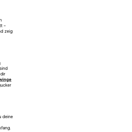
n
t –
nd zeig
h
sind
dir
winge
gucker
u deine
kfang.