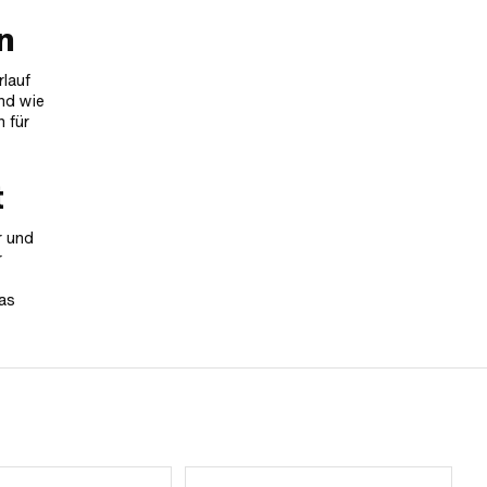
n
rlauf
nd wie
 für
t
r und
r
das