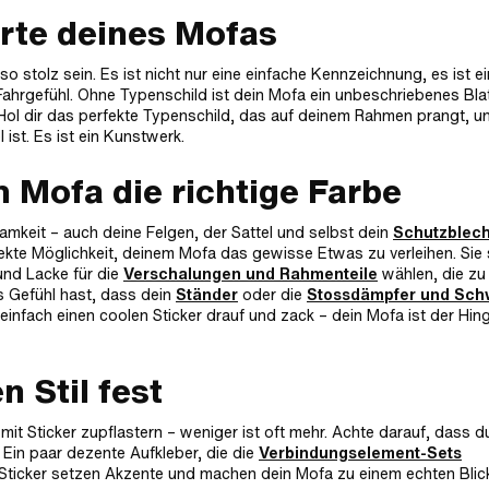
arte deines Mofas
o stolz sein. Es ist nicht nur eine einfache Kennzeichnung, es ist ei
ahrgefühl. Ohne Typenschild ist dein Mofa ein unbeschriebenes Blat
 Hol dir das perfekte Typenschild, das auf deinem Rahmen prangt, u
ist. Es ist ein Kunstwerk.
 Mofa die richtige Farbe
amkeit – auch deine Felgen, der Sattel und selbst dein
Schutzblec
fekte Möglichkeit, deinem Mofa das gewisse Etwas zu verleihen. Sie 
 und Lacke für die
Verschalungen und Rahmenteile
wählen, die zu 
s Gefühl hast, dass dein
Ständer
oder die
Stossdämpfer und Sch
infach einen coolen Sticker drauf und zack – dein Mofa ist der Hin
n Stil fest
mit Sticker zupflastern – weniger ist oft mehr. Achte darauf, dass d
 Ein paar dezente Aufkleber, die die
Verbindungselement-Sets
n Sticker setzen Akzente und machen dein Mofa zu einem echten Blic