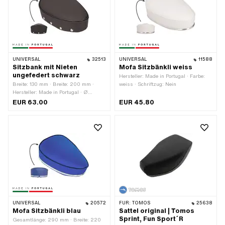
Befestigungspunkte: 1 Stk.
UNIVERSAL
32513
UNIVERSAL
11588
Sitzbank mit Nieten
Mofa Sitzbänkli weiss
ungefedert schwarz
Hersteller: Made in Portugal · Farbe:
Breite: 130 mm · Breite: 200 mm ·
weiss · Schriftzug: Nein
Hersteller: Made in Portugal · Ø
Sattelrohraufnahme: 22 mm · Material:
EUR 63.00
EUR 45.80
Kunstleder · Material: Schaumstoff ·
Material: Stahl · Oberfläche:
beschichtet · Gefedert: Nein ·
Schriftzug: Nein · Gesamtlänge: 290
mm · Höhe: 100 mm · Anzahl
Befestigungspunkte: 1 Stk.
UNIVERSAL
20572
FÜR:
TOMOS
25638
Mofa Sitzbänkli blau
Sattel original | Tomos
Sprint, Fun Sport´R
Gesamtlänge: 290 mm · Breite: 220