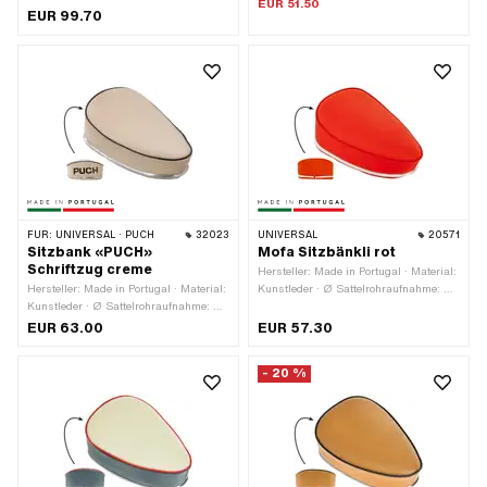
EUR 51.50
EUR 99.70
FÜR:
UNIVERSAL · PUCH
32023
UNIVERSAL
20571
Sitzbank «PUCH»
Mofa Sitzbänkli rot
Schriftzug creme
Hersteller: Made in Portugal · Material:
Hersteller: Made in Portugal · Material:
Kunstleder · Ø Sattelrohraufnahme: 22
Kunstleder · Ø Sattelrohraufnahme: 22
mm · Oberfläche: lackiert · Farbe: rot ·
mm · Farbe: creme · Gefedert: Nein ·
Gesamtlänge: 290 mm · Breite: 220
EUR 63.00
EUR 57.30
Schriftzug: Ja · Gesamtlänge: 300
mm · Höhe: 90 mm
mm · Breite: 210 mm · Höhe: 95 mm ·
- 20 %
Anzahl Befestigungspunkte: 1 Stk.