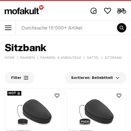
Sitzbank
HOME
|
RAHMEN
|
RAHMEN- & ANBAUTEILE
|
SATTEL
|
SITZBANK
Filter
Sortieren:
Beliebtheit
HOT