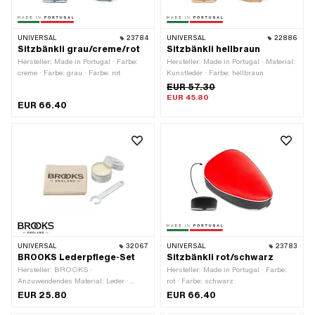
UNIVERSAL
23784
UNIVERSAL
22886
Sitzbänkli grau/creme/rot
Sitzbänkli hellbraun
Hersteller: Made in Portugal · Farbe:
Hersteller: Made in Portugal · Material:
creme · Farbe: grau · Farbe: rot
Kunstleder · Farbe: hellbraun
EUR 57.30
EUR 45.80
EUR 66.40
UNIVERSAL
32067
UNIVERSAL
23783
BROOKS Lederpflege-Set
Sitzbänkli rot/schwarz
Hersteller: BROOKS ·
Hersteller: Made in Portugal · Farbe:
Anzuwendendes Material: Leder ·
rot · Farbe: schwarz
Inhalt: 30 ml · Anwendungsbereich:
EUR 25.80
EUR 66.40
Fett