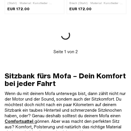
(Stahl) · Material: Kunstleder ·
Blech (Stahl) · Material: Kunstleder ·
Material: Schaumstoff · Oberfläche:
Material: Schaumstoff · Oberfläche:
EUR 172.00
EUR 172.00
lackiert · Oberfläche: roh · Farbe: beige
lackiert · Oberfläche: roh · Farbe: beige
· Farbe: rot · Farbe: schwarz ·
· Farbe: rot · Farbe: schwarz ·
Gefedert: Nein · Schriftzug: Ja ·
Gefedert: Nein · Schriftzug: Ja ·
Gesamtlänge: 470 mm · Breite: 130
Gesamtlänge: 470 mm · Breite: 130
mm · Breite: 180 mm · Höhe: 80 mm ·
mm · Breite: 180 mm · Höhe: 80 mm ·
Lochbild [mm]: 25 · Anzahl
Lochbild [mm]: 25 · Anzahl
Befestigungspunkte: 6 Stk.
Befestigungspunkte: 6 Stk.
Seite
1
von
2
Sitzbank fürs Mofa – Dein Komfort
bei jeder Fahrt
Wenn du mit deinem Mofa unterwegs bist, dann zählt nicht nur
der Motor und der Sound, sondern auch der Sitzkomfort. Du
möchtest doch nicht nach ein paar Kilometern auf deinem
Sitzbank ein taubes Hinterteil und schmerzende Sitzknochen
haben, oder? Genau deshalb solltest du deinem Mofa einen
Comfortsatte
l
gönnen. Aber was macht den perfekten Sitz
aus? Komfort, Polsterung und natürlich das richtige Material